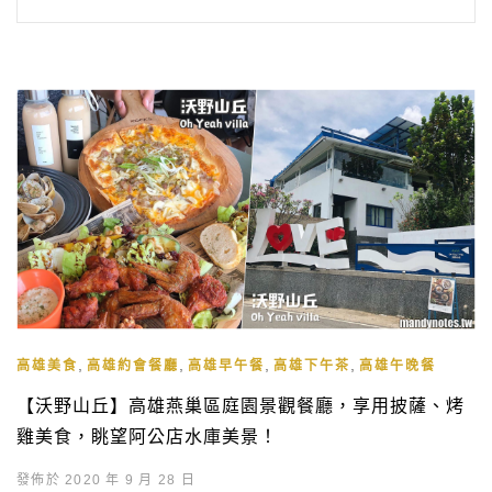
,
,
,
,
高雄美食
高雄約會餐廳
高雄早午餐
高雄下午茶
高雄午晚餐
【沃野山丘】高雄燕巢區庭園景觀餐廳，享用披薩、烤
雞美食，眺望阿公店水庫美景！
發佈於 2020 年 9 月 28 日