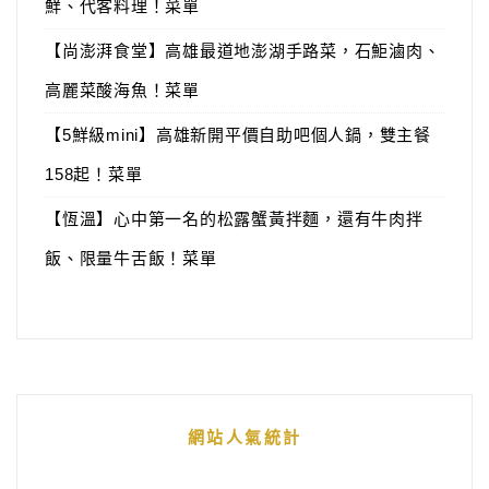
鮮、代客料理！菜單
【尚澎湃食堂】高雄最道地澎湖手路菜，石鮔滷肉、
高麗菜酸海魚！菜單
【5鮮級mini】高雄新開平價自助吧個人鍋，雙主餐
158起！菜單
【恆溫】心中第一名的松露蟹黃拌麵，還有牛肉拌
飯、限量牛舌飯！菜單
網站人氣統計