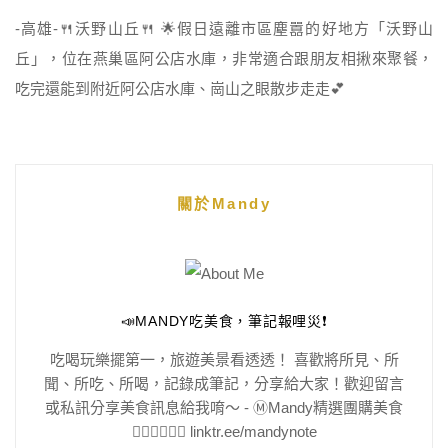
-高雄-🍴沃野山丘🍴 🌟假日遠離市區塵囂的好地方「沃野山
丘」，位在燕巢區阿公店水庫，非常適合跟朋友相揪來聚餐，
吃完還能到附近阿公店水庫、崗山之眼散步走走💕
關於Mandy
📣MANDY吃美食，筆記報哩災❗️
吃喝玩樂擺第一，旅遊美景看透透！ 喜歡將所見、所
聞、所吃、所喝，記錄成筆記，分享給大家！歡迎留言
或私訊分享美食訊息給我唷～ - Ⓜ️Mandy精選團購美食
👇🏻👇🏻👇🏻 linktr.ee/mandynote