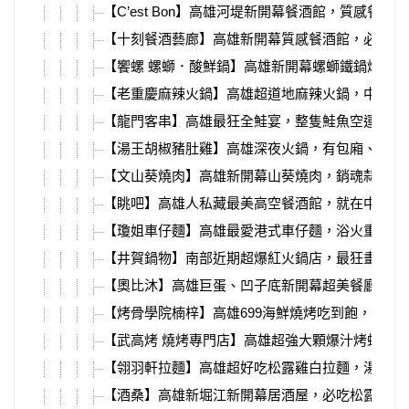
【C’est Bon】高雄河堤新開幕餐酒館，質感餐點
【十刻餐酒藝廊】高雄新開幕質感餐酒館，必吃超
【饗螺 螺螄．酸鮮鍋】高雄新開幕螺螄鐵鍋燉，
【老重慶麻辣火鍋】高雄超道地麻辣火鍋，中式裝
【龍門客串】高雄最狂全鮭宴，整隻鮭魚空運來台
【湯王胡椒豬肚雞】高雄深夜火鍋，有包廂、必吃
【文山葵燒肉】高雄新開幕山葵燒肉，銷魂蒜蝦飯
【眺吧】高雄人私藏最美高空餐酒館，就在中央公
【瓊姐車仔麵】高雄最愛港式車仔麵，浴火重生在
【井賀鍋物】南部近期超爆紅火鍋店，最狂畫糖、
【奧比沐】高雄巨蛋、凹子底新開幕超美餐廳，多
【烤骨學院楠梓】高雄699海鮮燒烤吃到飽，漁港
【武高烤 燒烤專門店】高雄超強大顆爆汁烤蛤蜊
【翎羽軒拉麵】高雄超好吃松露雞白拉麵，湯頭喝
【酒桑】高雄新堀江新開幕居酒屋，必吃松露飯糰