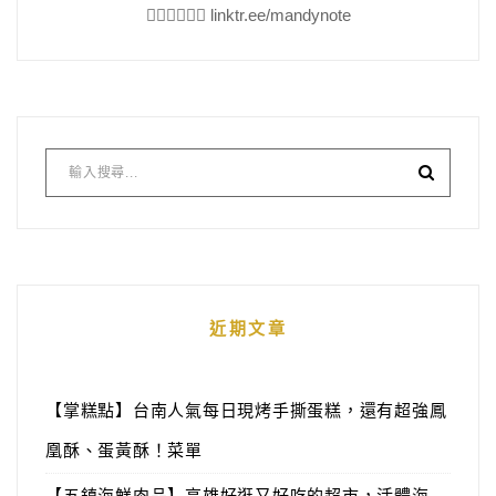
👇🏻👇🏻👇🏻 linktr.ee/mandynote
近期文章
【掌糕點】台南人氣每日現烤手撕蛋糕，還有超強鳳
凰酥、蛋黃酥！菜單
【五鎮海鮮肉品】高雄好逛又好吃的超市，活體海