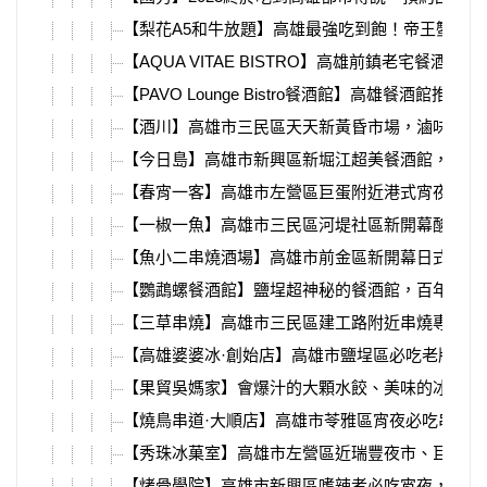
【梨花A5和牛放題】高雄最強吃到飽！帝王蟹、松
【AQUA VITAE BISTRO】高雄前鎮老宅餐酒館推
【PAVO Lounge Bistro餐酒館】高雄餐酒
【酒川】高雄市三民區天天新黃昏市場，滷味、麻
【今日島】高雄市新興區新堀江超美餐酒館，餐點
【春宵一客】高雄市左營區巨蛋附近港式宵夜店，
【一椒一魚】高雄市三民區河堤社區新開幕酸菜魚
【魚小二串燒酒場】高雄市前金區新開幕日式居酒
【鸚鵡螺餐酒館】鹽埕超神秘的餐酒館，百年歷史
【三草串燒】高雄市三民區建工路附近串燒專賣店
【高雄婆婆冰·創始店】高雄市鹽埕區必吃老牌冰
【果貿吳媽家】會爆汁的大顆水餃、美味的冰花泡
【燒鳥串道·大順店】高雄市苓雅區宵夜必吃串燒
【秀珠冰菓室】高雄市左營區近瑞豐夜市、巨蛋超
【烤骨學院】高雄市新興區嗜辣者必吃宵夜，燒烤