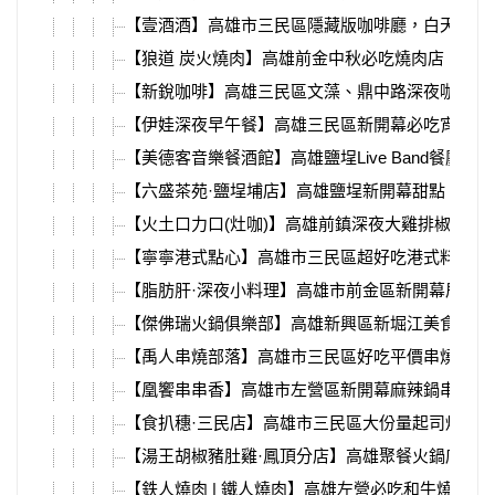
【壹酒酒】高雄市三民區隱藏版咖啡廳，白天到深
【狼道 炭火燒肉】高雄前金中秋必吃燒肉店，活
【新銳咖啡】高雄三民區文藻、鼎中路深夜咖啡廳
【伊娃深夜早午餐】高雄三民區新開幕必吃宵夜店
【美德客音樂餐酒館】高雄鹽埕Live Band餐廳，
【六盛茶苑·鹽埕埔店】高雄鹽埕新開幕甜點，必
【火土口力口(灶咖)】高雄前鎮深夜大雞排椒麻雞
【寧寧港式點心】高雄市三民區超好吃港式料理，
【脂肪肝·深夜小料理】高雄市前金區新開幕居酒
【傑佛瑞火鍋俱樂部】高雄新興區新堀江美食，美
【禹人串燒部落】高雄市三民區好吃平價串燒店，
【凰饗串串香】高雄市左營區新開幕麻辣鍋串串，
【食扒穗·三民店】高雄市三民區大份量起司炒泡
【湯王胡椒豬肚雞·鳳頂分店】高雄聚餐火鍋店，
【鉄人燒肉 | 鐵人燒肉】高雄左營必吃和牛燒肉店