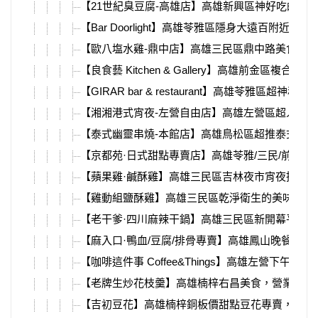
【21世紀臭豆腐-高雄店】高雄新興區神好吃的臭
【Bar Doorlight】高雄苓雅區隱身大遠百附近
【歐八塩水雞-鼎中店】高雄三民區鼎中路美食戰
【良食藝 Kitchen & Gallery】高雄前
【GIRAR bar & restaurant】高雄苓
【湘湘港式宵夜-左營自由店】高雄左營區超人氣港
【泰式幽靈串燒-本館店】高雄鳥松區超推泰式料
【京都苑·日式甜點專賣店】高雄苓雅/三民/前鎮
【蘋果雞·鹹酥雞】高雄三民區吉林夜市宵夜推薦
【雞動組鹽酥雞】高雄三民區乾淨衛生的美味鹽酥
【老干爹·四川麻辣干鍋】高雄三民區新開幕平價
【麻入口·鴨血/豆腐/排骨專賣】高雄鳳山晚餐、
【咖啡這件事 Coffee&Things】高雄左營
【老牌生炒花枝羹】高雄楠梓右昌美食，營業到半
【吉初豆花】高雄楠梓銅板價甜點豆花專賣，抹茶