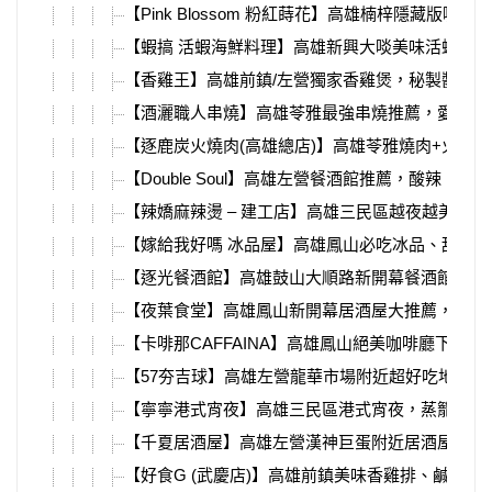
【Pink Blossom 粉紅蒔花】高雄楠梓隱藏
【蝦搞 活蝦海鮮料理】高雄新興大啖美味活蝦料
【香雞王】高雄前鎮/左營獨家香雞煲，秘製醬料
【酒灑職人串燒】高雄苓雅最強串燒推薦，愛吃串
【逐鹿炭火燒肉(高雄總店)】高雄苓雅燒肉+火鍋吃到
【Double Soul】高雄左營餐酒館推薦，酸辣
【辣嬌麻辣燙 – 建工店】高雄三民區越夜越美麗
【嫁給我好嗎 冰品屋】高雄鳳山必吃冰品、甜點，
【逐光餐酒館】高雄鼓山大順路新開幕餐酒館，推薦坐
【夜葉食堂】高雄鳳山新開幕居酒屋大推薦，美味
【卡啡那CAFFAINA】高雄鳳山絕美咖啡廳下
【57夯吉球】高雄左營龍華市場附近超好吃地瓜球
【寧寧港式宵夜】高雄三民區港式宵夜，蒸籠點心
【千夏居酒屋】高雄左營漢神巨蛋附近居酒屋，絕
【好食G (武慶店)】高雄前鎮美味香雞排、鹹酥