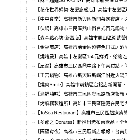
【蘇三麵麵SU PASTA】高雄市新興區營業到半
【花花世界鍋物·左營旗艦店】高雄市左營區奢華
【中中食堂】高雄市新興區新開幕宵夜店，必吃炒
【伙鍋】高雄市三民區鼎山街台式百元鍋物，130
【森森點心坊·新富店】高雄市鳳山區衛武營附近
【金福商店】高雄市前金區超特色日式居酒屋推薦
【燒烤殿】高雄市左營區150元鮮蚵、蛤蜊吃到飽
【屋潤】高雄市三民區鼎中路下午茶甜點，刨冰、
【王宮鍋物】高雄市新興區新崛江附近火鍋店，超
【燒肉Smile】高雄市前鎮區台鋁店新開幕，沙拉
【滷鮮滷味】高雄市三民區覺民路新店報報，必吃
【烤麻糬製造所】高雄市三民區隱藏在民宅內的甜
【ToSea Restaurant】高雄市三民區超療
【多那之 Donutes】新推出烤布蕾飲品，全台門
【隔壁宵夜】高雄市三民區新店報報，台南超紅宵