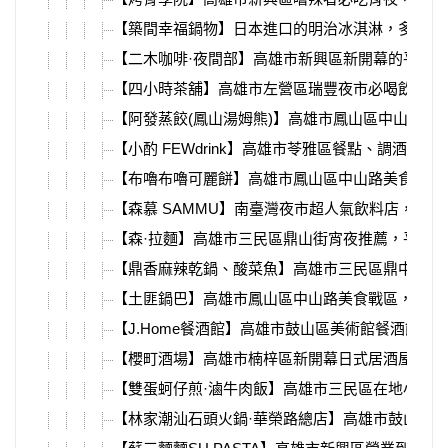
【築間幸福鍋物】日本進口的明治冰淇淋，多種口
【二木咖啡·夜間部】高雄市新興區新開幕的平價
【四小時茶舖】高雄市左營區瑞豐夜市必喝飲料店
【阿發蒸餃(鳳山湯姆熊)】高雄市鳳山區中山路夜
【小酌 FEWdrink】高雄市苓雅區餐點、調酒都很
【布嚕布嚕可麗餅】高雄市鳳山區中山路美食，好
【森慕 SAMMU】南臺灣夜市超人氣飲料店，出
【森·拉麵】高雄市三民區鼎山街宵夜推薦，平價
【鼎香麻辣乾鍋、酸菜魚】高雄市三民區鼎中路新
【土匪鍋巴】高雄市鳳山區中山路美食戰區，必吃
【J.Home餐酒館】高雄市鼓山區美術館餐酒館，
【櫻町酒場】高雄市楠梓區新開幕日式居酒屋，大
【雙蛋蚵仔煎·滷牛肉飯】高雄市三民區在地小吃，
【林家潮汕石頭火鍋·華榮路總店】高雄市鼓山區