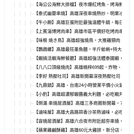
【海公公海鮮大排檔】夜市爆紅烤魚、烤海鮮，胡
【泰式幽靈串燒】高雄深夜串燒熱炒，明果冰淇淋
【牛小飽】高雄巨蛋附近最強溫體牛鍋，每日善化
【上賓淄博烤肉串】高雄市區平價好吃烤肉串、鮮
【味根 焼き鳥】高雄超強燒鳥，大推雞頸肉、雞
【鸚鵡螺】高雄最狂墨魚麵，半斤蛤蜊+特大號魷
【蝦搞活蝦海鮮餐廳】高雄超強活體泰國蝦，套餐
【八八口頂級燒肉】高雄楠梓699起，炸物、甜點
【李好 熱壓吐司】高雄新開幕深夜熱壓吐司，口
【九鼎鍋】高雄、台南24小時營業平價小火鍋，超
【小酌】高雄超濃郁蝦醬義大利麵，必吃戰斧豬排
【倒滿 串燒居酒屋】高雄三多商圈新開幕，7月握
【滷味屋】高雄大昌路蒜香沙茶熱滷味，必吃爆汁
【容燒居酒屋】高雄六合夜市附近超夯串燒，超大
【蘋果雞鹹酥雞】高雄60元大雞排，新分店、買一