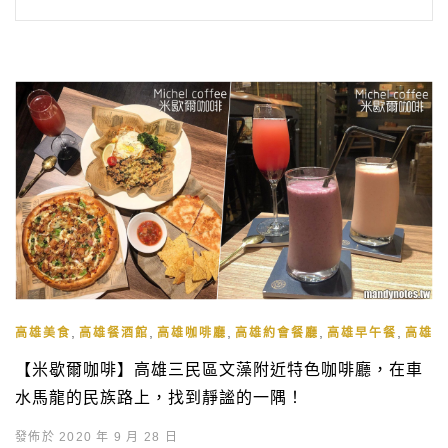
,
,
,
,
,
高雄美食
高雄餐酒館
高雄咖啡廳
高雄約會餐廳
高雄早午餐
高雄下
【米歇爾咖啡】高雄三民區文藻附近特色咖啡廳，在車
水馬龍的民族路上，找到靜謐的一隅！
發佈於 2020 年 9 月 28 日