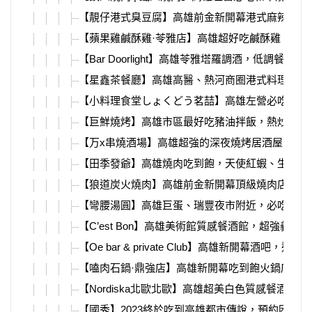
【靚仔港式臭豆腐】高雄前金新開幕港式麻辣豆腐
【蘋果雞鹹酥雞·苓雅店】高雄超好吃鹹酥雞，必
【Bar Doorlight】高雄苓雅塔羅調酒，低調餐酒
【星鑫茶餐廳】高雄高醫、熱河商圈港式料理，必
【小料理食堂しょくどう茗喆】高雄左營必吃深夜
【巨鮮燒烤】高雄市區最好吃豬油拌飯，熱炒、海
【万x串燒酒場】高雄超強的深夜燒烤居酒屋，必
【田季發爺】高雄燒肉吃到飽，天使紅蝦、生蠔、
【狼道炭火燒肉】高雄前金新開幕頂級燒肉店，活
【彎腰湯圓】高雄巨蛋、瑞豐夜市附近，必吃超美
【C’est Bon】高雄美術館質感餐酒館，超強義式
【Oe bar & private Club】高雄新開幕酒吧，近
【嗑肉石鍋·鼎強店】高雄新開幕吃到飽火鍋店，
【Nordiska北歐北歐】高雄超美白色質感餐酒館
【國秀】2023終於吃到高雄都市傳說，預約困難店