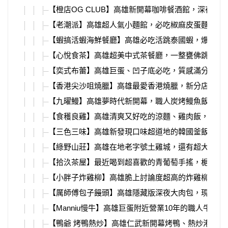
【橙店OG CLUB】高雄新開幕咖啡餐酒館，深夜直
【老潮派】高雄超人氣小麵館，必吃椒麻皮蛋麵、銷
【蝦搞活蝦海鮮餐廳】高雄必吃活跳泰國蝦，爆漿紅
【心悅食茶】高雄超美中式茶餐廳，一整甕佛跳牆用
【奕式布蕾】高雄巨蛋、凹子底必吃，質感滿分水果
【香港尖沙咀燒臘】高雄最愛香港燒臘，新分店必吃
【九曜鰻】高雄夢時代新開幕，職人炭烤鰻魚飯、丼
【食穫良雞】高雄清爽又好吃的涼麵、雞肉飯，自製
【三色三味】高雄新發現口味超道地的韓國釜飯，小
【綠野山莊】高雄在地老字號土雞城，還有超大停車
【拾汣茶屋】最近喝到超喜歡的青葡萄手搖，梔茉青
【小胖子炸雞柳】高雄脆上討論度超高的炸雞柳，就
【厲師傅包子饅頭】高雄隱藏版深夜大肉包，現蒸出
【Manniu慢牛】高雄巨蛋附近營業10年的職人牛肉
【鴨爺 烤鴨熱炒】高雄仁武新開幕烤鴨、熱炒港點，