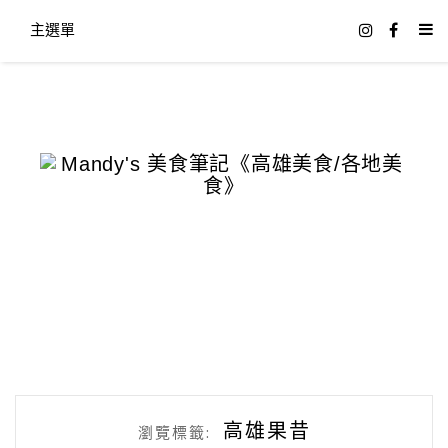
主選單
高雄果昔
瀏覽標籤: