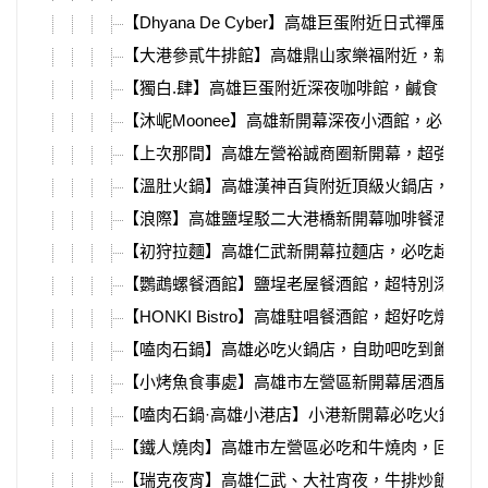
【Dhyana De Cyber】高雄巨蛋附近日式禪風餐酒
【大港參貳牛排館】高雄鼎山家樂福附近，新開幕
【獨白.肆】高雄巨蛋附近深夜咖啡館，鹹食、甜
【沐㞾Moonee】高雄新開幕深夜小酒館，必吃牛
【上次那間】高雄左營裕誠商圈新開幕，超強串燒
【溫肚火鍋】高雄漢神百貨附近頂級火鍋店，愛馬
【浪際】高雄鹽埕駁二大港橋新開幕咖啡餐酒館，
【初狩拉麵】高雄仁武新開幕拉麵店，必吃超濃郁
【鸚鵡螺餐酒館】鹽埕老屋餐酒館，超特別深海潛
【HONKI Bistro】高雄駐唱餐酒館，超好吃燉飯
【嗑肉石鍋】高雄必吃火鍋店，自助吧吃到飽，大
【小烤魚食事處】高雄市左營區新開幕居酒屋，超強
【嗑肉石鍋·高雄小港店】小港新開幕必吃火鍋，
【鐵人燒肉】高雄市左營區必吃和牛燒肉，回訪N
【瑞克夜宵】高雄仁武、大社宵夜，牛排炒飯、海鮮