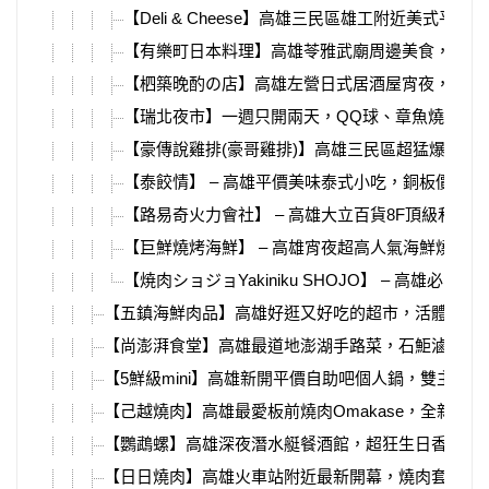
【Deli & Cheese】高雄三民區雄工附近美式
【有樂町日本料理】高雄苓雅武廟周邊美食，美味
【柶築晚酌の店】高雄左營日式居酒屋宵夜，串燒
【瑞北夜市】一週只開兩天，QQ球、章魚燒、烤
【豪傳說雞排(豪哥雞排)】高雄三民區超猛爆漿報
【泰餃情】 – 高雄平價美味泰式小吃，銅板價就
【路易奇火力會社】 – 高雄大立百貨8F頂級和牛
【巨鮮燒烤海鮮】 – 高雄宵夜超高人氣海鮮燒烤美
【焼肉ショジョYakiniku SHOJO】 – 高雄必吃燒肉
【五鎮海鮮肉品】高雄好逛又好吃的超市，活體海鮮
【尚澎湃食堂】高雄最道地澎湖手路菜，石鮔滷肉、
【5鮮級mini】高雄新開平價自助吧個人鍋，雙主餐1
【己越燒肉】高雄最愛板前燒肉Omakase，全新燒
【鸚鵡螺】高雄深夜潛水艇餐酒館，超狂生日香檳塔
【日日燒肉】高雄火車站附近最新開幕，燒肉套餐、