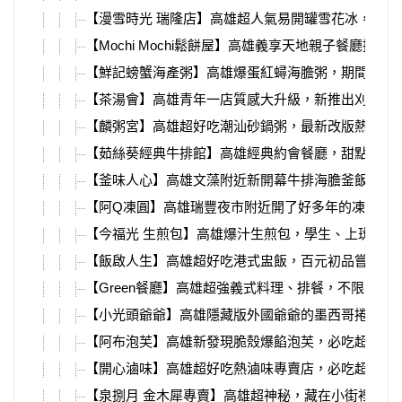
【漫雪時光 瑞隆店】高雄超人氣易開罐雪花冰，夏天
【Mochi Mochi鬆餅屋】高雄義享天地親子餐廳推薦
【鮮記螃蟹海產粥】高雄爆蛋紅蟳海膽粥，期間限定
【茶湯會】高雄青年一店質感大升級，新推出刈包、
【麟粥宮】高雄超好吃潮汕砂鍋粥，最新改版熱炒、
【茹絲葵經典牛排館】高雄經典約會餐廳，甜點必吃
【釜味人心】高雄文藻附近新開幕牛排海膽釜飯，濃
【阿Q凍圓】高雄瑞豐夜市附近開了好多年的凍圓，
【今福光 生煎包】高雄爆汁生煎包，學生、上班族的
【飯啟人生】高雄超好吃港式盅飯，百元初品嘗粵菜
【Green餐廳】高雄超強義式料理、排餐，不限時不
【小光頭爺爺】高雄隱藏版外國爺爺的墨西哥捲餅，
【阿布泡芙】高雄新發現脆殼爆餡泡芙，必吃超特別
【開心滷味】高雄超好吃熱滷味專賣店，必吃超入味
【泉捌月 金木犀專賣】高雄超神秘，藏在小街裡的桂