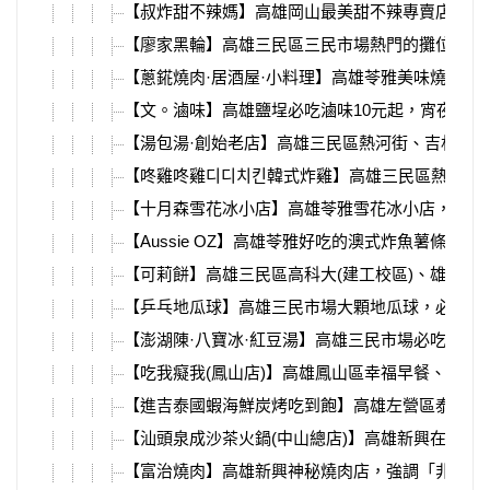
【叔炸甜不辣媽】高雄岡山最美甜不辣專賣店，高
【廖家黑輪】高雄三民區三民市場熱門的攤位之一
【蔥錵燒肉·居酒屋·小料理】高雄苓雅美味燒肉
【文。滷味】高雄鹽埕必吃滷味10元起，宵夜時
【湯包湯·創始老店】高雄三民區熱河街、吉林夜
【咚雞咚雞디디치킨韓式炸雞】高雄三民區熱河街
【十月森雪花冰小店】高雄苓雅雪花冰小店，就在
【Aussie OZ】高雄苓雅好吃的澳式炸魚薯條
【可莉餅】高雄三民區高科大(建工校區)、雄工附
【乒乓地瓜球】高雄三民市場大顆地瓜球，必吃銅
【澎湖陳·八寶冰·紅豆湯】高雄三民市場必吃銅
【吃我癡我(鳳山店)】高雄鳳山區幸福早餐、宵夜
【進吉泰國蝦海鮮炭烤吃到飽】高雄左營區泰國活
【汕頭泉成沙茶火鍋(中山總店)】高雄新興在地老
【富治燒肉】高雄新興神秘燒肉店，強調「非CP