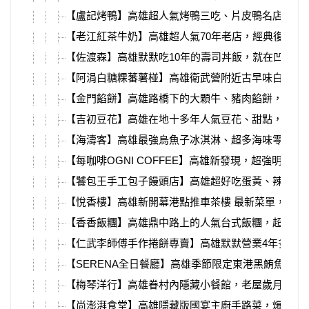
【盧記烤鴨】高雄超人氣烤鴨三吃、片皮鴨名店，鳥松
【老江紅茶牛奶】高雄超人氣70年老店，經典復刻檸
【佐渡森】高雄默默吃10年的壽司丼飯，就在凹子底
【阿涓白糖粿蕃薯椪】高雄衛武營附近古早味白糖粿
【金門餡餅】高雄路橋下的大顆牛、豬肉餡餅，一不
【吉初豆花】高雄在地十多年人氣豆花、甜點，必吃
【海濤客】高雄最強烏魚子冰淇淋、超多海味零食伴
【每咖啡OGNI COFFEE】高雄新發現，超強明太
【饕包王手工包子饅頭店】高雄超好吃蛋黃、辣味肉
【悅香樓】高雄新開幕港點推車茶樓 最新菜單，必吃
【香香飯糰】高雄鼎中路上的人氣台式飯糰，超多種
【仁武李師傅手作捲餅專賣】高雄默默營業4年多的
【SERENA全日餐廳】高雄季節限定東港黑鮪魚Buffe
【梅琴洋行】高雄眷村內隱藏小餐館，老屋歲月、懷
【尚澎湃食堂】高雄隱藏版國宴主廚手路菜，爆汁烤