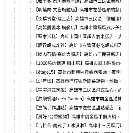
【老干爹·四川麻辣干鍋】高雄市三民區麻辣乾鍋
【明燒肉·文自旗艦店】高雄市左營區預約制頂級
【夜葉食堂·建工店】高雄市三民區平價居酒屋推
【高雄婆婆冰·旗艦店】高雄市鹽埕區散步美食，
【藍家米糕】高雄市岡山區超人氣米糕店，大盤滷
【脆穀韓式炸雞】高雄市左營區必吃韓式料理，還
【嗑肉石鍋·高雄大順店】高雄市三民區新店報報
【1928燒肉總鋪·鳳山店】高雄市鳳山區燒肉推薦
【étage15】高雄市新興區景觀西餐廳，夜晚餐酒
【少年懂】高雄市楠梓區新開幕鍋物，炒飯、鍋燒
【寧寧港式宵夜】高雄市三民區港式點心，必吃麻
【蘼樂餐酒Lee‘s Garden】高雄市前金區漢神百
【倉熊手作甜點】高雄市左營區甜點愛店，新推出
【真好7台香鍋物】高雄市前金區平價火鍋，自助
【吉拉朵·義式手工冰淇淋】高雄市三民區河堤社