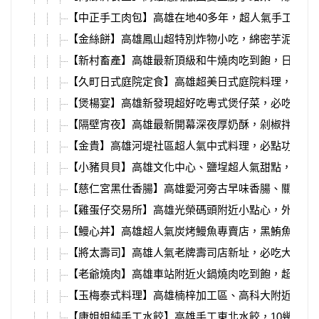
【中正手工肉包】高雄在地40多年，超人氣手工包子
【金絲餅】高雄鳳山超特別炸物小吃，綿密芋泥蛋黃
【新村畜產】高雄最新頂級和牛燒肉吃到飽，日本牧
【久町日式庭院定食】高雄超美日式庭院料理，大樹
【煲楊宴】高雄新發現超好吃粵式煲仔菜，必吃鹹香
【隔壁宵夜】高雄最新開幕深夜厚奶酥，剁椒拌麵、
【金貴】高雄河堤社區超人氣中式料理，必點功夫菜
【小豬貝貝】高雄文化中心、鹽埕超人氣甜點，新鮮
【慈仁宮黑仕香腸】高雄愛河旁古早味香腸、關東煮
【雞蛋仔交易所】高雄光榮碼頭附近小點心，外皮香
【鰻心丼】高雄超人氣炭烤鰻魚專賣店，黑鮪魚季最
【將太壽司】高雄人氣老牌壽司店新址，必吃大塊魚
【老爺燒肉】高雄車站附近火鍋燒肉吃到飽，超多種
【玉梅泰式料理】高雄楠梓加工區、高科大附近，平
【康姐姐純手工水餃】高雄手工東北水餃，10幾種口