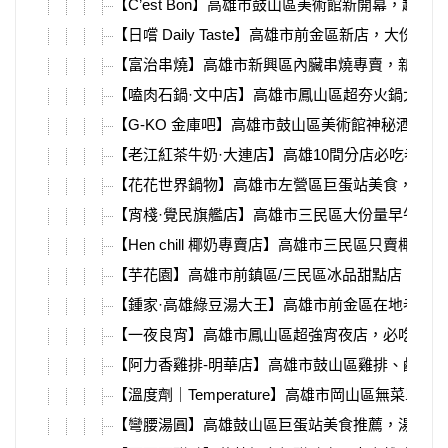
【C’est Bon】高雄市鼓山區美術館新開幕，超美
【日嚐 Daily Taste】高雄市前金區新店，大份量
【富治串燒】高雄市新興區內臟串燒專賣，新崛江
【嗑肉石鍋·文中店】高雄市鳳山區超夯火鍋大肉
【G-KO 金庫吧】高雄市鼓山區美術館神秘酒吧，
【老江紅茶牛奶·大連店】高雄10間分店必吃老店
【花花世界鍋物】高雄市左營區巨蛋站美食，超浮
【宵棧·覺民旗艦店】高雄市三民區大份量早午餐
【Hen chill 椰奶專賣店】高雄市三民區只賣椰奶
【芋花園】高雄市前鎮區/三民區冰品甜點店，芋
【鍾家·高雄綠豆湯大王】高雄市前金區在地老店
【一夜良宵】高雄市鳳山區超強宵夜店，必吃炸蒜
【阿力香雞排-明華店】高雄市鼓山區雞排、鹹酥
【溫度劑｜Temperature】高雄市岡山區無菜單、
【彎腰湯圓】高雄鼓山區巨蛋站美食推薦，湯圓冰