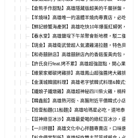
【倉熊手作甜點】高雄隱藏版超美的千層拼盤，超熱
【羊燒味】高雄唯一的溫體羊燒肉專賣店，必吃每日
【鮮記螃蟹海產粥】高雄吃快10年爆蛋紅蟳粥，百元
【春水堂】高雄鹽埕下午茶聚會新地標，駁二復古紅
【珧金】高雄衛武營超人氣濃雞湯拉麵，特色貝塩雞
【和奇囍餅店】高雄囍餅店內的香菇蛋黃肉包，在地
【許氏良行feat.烤不累】高雄超強甜點，開心果布蕾
【維縈家鄉碳烤雞排】高雄鳳山超強醬烤大雞排，先
【金漢城韓國料理】高雄老字號韓式料理&韓式燒肉
【鐵娘子鐵燉雞】高雄超神秘四川柴火雞，楠梓高科
【韓鑫館】高雄熱河街、高醫附近平價韓式小店，超
【拾壹船麵(11船麵)】高雄哈瑪星必吃，道地泰國船
【荳神綠豆冰沙】高雄最愛喝的綠紅豆冰沙，還可以
【一川拌麵】高雄文化中心拌麵專賣店，口味選擇超
【杉盒便當製所】高雄好吃雙主菜質感餐盒，必吃超