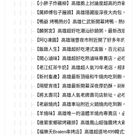
【小胖子炸雞柳】高雄脆上討論度超高的炸雞柳，
【厲師傅包子饅頭】高雄隱藏版深夜大肉包，現蒸
【鴨爺 烤鴨熱炒】高雄仁武新開幕烤鴨、熱炒港
【麟粥宮】高雄超好吃潮汕砂鍋粥，最新改版熱炒
【阿Q凍圓】高雄瑞豐夜市附近開了好多年的凍圓
【飯啟人生】高雄超好吃港式盅飯，百元初品嘗粵
【開心滷味】高雄超好吃熱滷味專賣店，必吃超入
【老江紅茶牛奶】高雄超人氣70年老店，經典復刻
【新村畜產】高雄最新頂級和牛燒肉吃到飽，日本
【隔壁宵夜】高雄最新開幕深夜厚奶酥，剁椒拌麵
【將太壽司】高雄人氣老牌壽司店新址，必吃大塊
【老爺燒肉】高雄車站附近火鍋燒肉吃到飽，超多
【羊燒味】高雄唯一的溫體羊燒肉專賣店，必吃每
【維縈家鄉碳烤雞排】高雄鳳山超強醬烤大雞排，
【福樂天Braten串烤店】高雄超道地499韓式燒肉