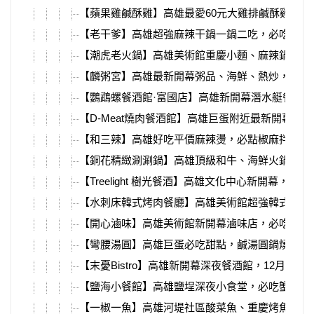
【蘋果雞鹹酥雞】高雄最愛60元大雞排鹹酥雞，林
【老干爹】高雄超強麻辣干鍋一鍋二吃，必吃新推
【潮虎老火鍋】高雄美術館重慶小麵、麻辣鍋，自
【麟粥宮】高雄最新開幕粥品、海鮮、熱炒，超頂
【鸚鵡螺餐酒館·富國店】高雄新開幕潛水艇餐酒
【D-Meat燒肉餐酒館】高雄巨蛋附近最新開幕燒
【和三辣】高雄好吃平價麻辣燙，必點椒麻拌麵、
【銅花精緻涮涮鍋】高雄頂級和牛、海鮮火鍋，除
【Treelight 樹光餐酒】高雄文化中心新開幕，月
【水刺床韓式烤肉餐廳】高雄美術館超強韓式燒肉
【開心滷味】高雄美術館新開幕滷味店，必吃腱子
【彎腰湯圓】高雄巨蛋必吃甜點，鹹湯圓鍋燒意麵
【末憂Bistro】高雄新開幕深夜餐酒館，12月聖誕
【鹽海小餐館】高雄鹽埕深夜小食堂，必吃蟹肉蛋
【一椒一魚】高雄河堤社區酸菜魚、重慶烤魚，除