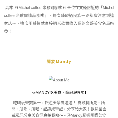
-高雄-🍴Michel coffee 米歇爾咖啡🍴 🌟位在文藻附近的「Michel
coffee 米歇爾精品咖啡」，每次騎經過民族一路都會注意到這
家店👀，這次用餐後就直接把米歇爾收入我的文藻美食名單啦
😋！
關於Mandy
📣MANDY吃美食，筆記報哩災❗️
吃喝玩樂擺第一，旅遊美景看透透！ 喜歡將所見、所
聞、所吃、所喝，記錄成筆記，分享給大家！歡迎留言
或私訊分享美食訊息給我唷～ - Ⓜ️Mandy精選團購美食