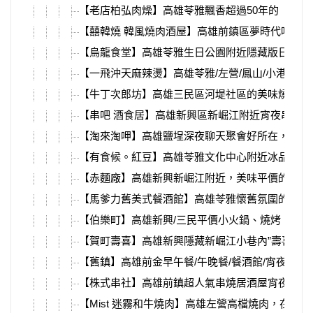
【老店柏弘肉燥】高雄苓雅飄香超過50年的「高
【囍韓燒 韓風燒肉酒屋】高雄前鎮區夢時代吃到
【烏龍食堂】高雄苓雅生日公園附近隱藏版日式居
【一飛沖天麻辣燙】高雄苓雅/左營/鳳山/小港/
【牛丁次郎坊】高雄三民區河堤社區的美味燒肉丼
【串吧 酒食居】高雄新興區新崛江附近宵夜串燒
【淘來淘呷】高雄鹽埕深夜聊天聚會好所在，宵夜
【有食候。紅豆】高雄苓雅文化中心附近冰品甜點
【赤麵廠】高雄新興新崛江附近，美味平價的暖呼
【馬爹力舊美式餐酒館】高雄苓雅懷舊氛圍的美式
【伯樂町】高雄新興/三民平價小火鍋、燒烤、串
【賀町壽喜】高雄新興隱藏新崛江小巷內”壽喜燒
【舊鎮】高雄前金早午餐/午晚餐/餐酒館/宵夜Ba
【株式串社】高雄前鎮超人氣串燒居酒屋宵夜，大
【Mist 迷霧和牛燒肉】高雄左營高檔燒肉，在