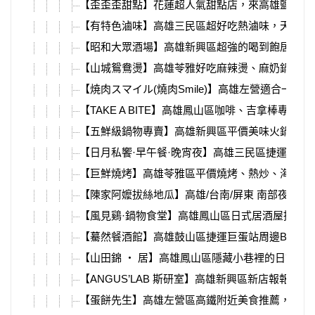
【歪歪歪甜點】花蓮超人氣甜點店，來高雄鹽埕區
【有特色滷味】高雄三民區超好吃熱滷味，天然滷
【昭和大眾酒場】高雄新興區超強的喝到飽居酒屋
【山城鴛鴦燙】高雄苓雅好吃麻辣燙、麻奶鍋，還
【焼肉スマイル(燒肉Smile)】高雄左營適合一
【TAKE A BITE】高雄鳳山區咖啡、吉拿棒專
【五鮮級鍋物專賣】高雄新興區平價美味火鍋推薦
【日月私饗·早午餐·晚宵夜】高雄三民區捷運後驛
【巨鮮燒烤】高雄苓雅區平價燒烤、熱炒、海鮮，超
【陳家阿嬤拔絲地瓜】高雄/台南/屏東 南部夜市
【風見鷄·鍋物食堂】高雄鳳山區日式居酒屋推薦
【驀然餐酒館】高雄鼓山區捷運巨蛋站周邊Bar，
【山田錦 ‧ 居】高雄鳳山區隱藏小巷裡的日式居
【ANGUS’LAB 斯研室】高雄新興區新店報報
【蛋餅先生】高雄左營區高鐵附近美食推薦，平價