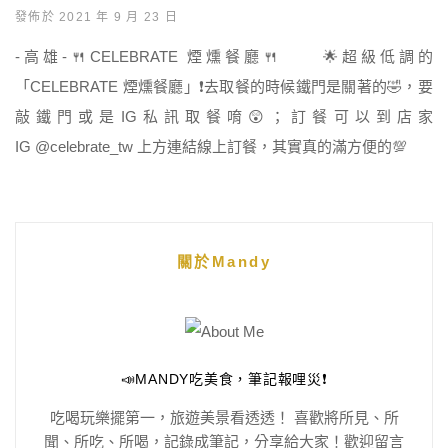
發佈於 2021 年 9 月 23 日
-高雄-🍴CELEBRATE 煙燻餐廳🍴 🌟超級低調的
「CELEBRATE 煙燻餐廳」❗️去取餐的時候鐵門是關著的🤣，要
敲鐵門或是IG私訊取餐唷😲；訂餐可以到店家
IG @celebrate_tw 上方連結線上訂餐，其實真的滿方便的💯
關於Mandy
📣MANDY吃美食，筆記報哩災❗️
吃喝玩樂擺第一，旅遊美景看透透！ 喜歡將所見、所
聞、所吃、所喝，記錄成筆記，分享給大家！歡迎留言