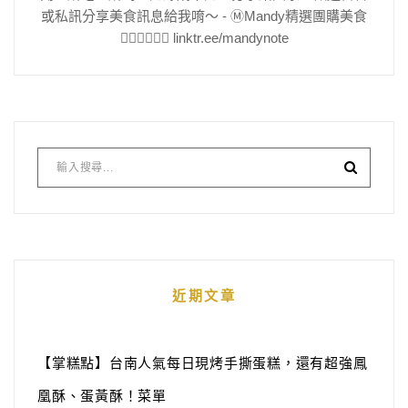
或私訊分享美食訊息給我唷～ - Ⓜ️Mandy精選團購美食
👇🏻👇🏻👇🏻 linktr.ee/mandynote
近期文章
【掌糕點】台南人氣每日現烤手撕蛋糕，還有超強鳳
凰酥、蛋黃酥！菜單