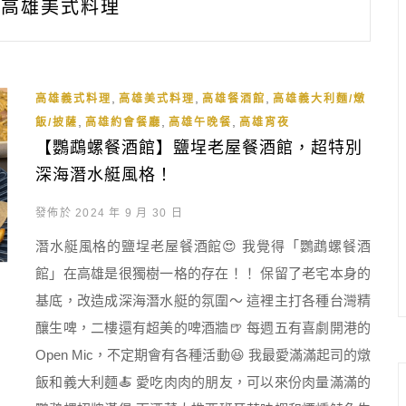
高雄美式料理
,
,
,
高雄義式料理
高雄美式料理
高雄餐酒館
高雄義大利麵/燉
,
,
,
飯/披薩
高雄約會餐廳
高雄午晚餐
高雄宵夜
【鸚鵡螺餐酒館】鹽埕老屋餐酒館，超特別
深海潛水艇風格！
發佈於 2024 年 9 月 30 日
潛水艇風格的鹽埕老屋餐酒館😍 我覺得「鸚鵡螺餐酒
館」在高雄是很獨樹一格的存在！！ 保留了老宅本身的
基底，改造成深海潛水艇的氛圍～ 這裡主打各種台灣精
釀生啤，二樓還有超美的啤酒牆🍺 每週五有喜劇開港的
Open Mic，不定期會有各種活動😆 我最愛滿滿起司的燉
飯和義大利麵🍝 愛吃肉肉的朋友，可以來份肉量滿滿的