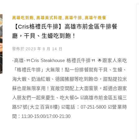
,
,
,
高雄吃到飽
高雄美式料理
高雄牛排
高雄午晚餐
【Cris格禮氏牛排】高雄市前金區牛排餐
廳，干貝、生蠔吃到飽！
發佈於 2023 年 8 月 14 日
-高雄-🍴Cris Steakhouse 格禮氏牛排🍴 🌟跟家人來吃
「格禮氏牛排」大無限！點一份排餐就有干貝、生蠔、
海大蝦、奶油紅蝦、德國豬腳等吃到飽😍，甜點提拉米
蘇也是無限享用！寬敞空間配上大面窗景，超適合跟家
人朋友們一起來慶生、吃大餐🥳 ☑️高雄市前金區五福三
路57號(大立百貨8樓) ☑️電話：07-251-5800 ☑️營業時
間：11:30-15:00/17:00-21:30