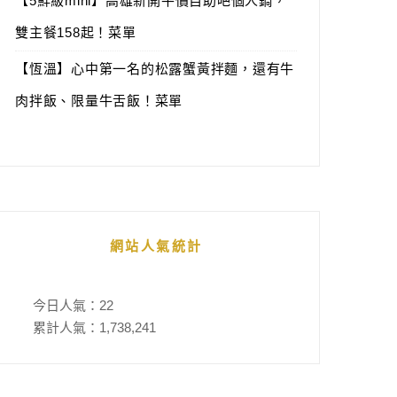
【5鮮級mini】高雄新開平價自助吧個人鍋，
雙主餐158起！菜單
【恆溫】心中第一名的松露蟹黃拌麵，還有牛
肉拌飯、限量牛舌飯！菜單
網站人氣統計
今日人氣：
22
累計人氣：
1,738,241