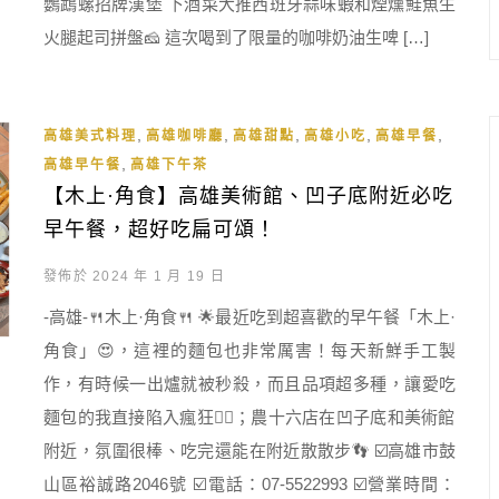
鸚鵡螺招牌漢堡 下酒菜大推西班牙蒜味蝦和煙燻鮭魚生
火腿起司拼盤🧀 這次喝到了限量的咖啡奶油生啤 […]
,
,
,
,
,
高雄美式料理
高雄咖啡廳
高雄甜點
高雄小吃
高雄早餐
,
高雄早午餐
高雄下午茶
【木上·角食】高雄美術館、凹子底附近必吃
早午餐，超好吃扁可頌！
發佈於 2024 年 1 月 19 日
-高雄-🍴木上·角食🍴 🌟最近吃到超喜歡的早午餐「木上·
角食」😍，這裡的麵包也非常厲害！每天新鮮手工製
作，有時候一出爐就被秒殺，而且品項超多種，讓愛吃
麵包的我直接陷入瘋狂❤️‍🔥；農十六店在凹子底和美術館
附近，氛圍很棒、吃完還能在附近散散步👣 ☑️高雄市鼓
山區裕誠路2046號 ☑️電話：07-5522993 ☑️營業時間：