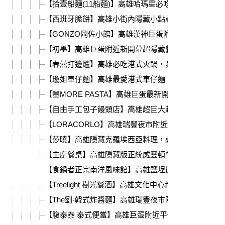
【拾壹船麵(11船麵)】高雄哈瑪星必吃，道地泰國船
【西班牙脆餅】高雄小街內隱藏小點心，金黃酥脆的
【GONZO岡佐小館】高雄漢神巨蛋附近，歐洲主廚
【初墨】高雄巨蛋附近新開幕超隱藏義式料理，義大
【春囍打邊爐】高雄必吃港式火鍋，身分證活動送大
【瓊姐車仔麵】高雄最愛港式車仔麵，浴火重生在建
【墨MORE PASTA】高雄巨蛋最新開幕，超濃郁蝦醬
【自由手工包子饅頭店】高雄超巨大越南手工海鮮包
【LORACORLO】高雄瑞豐夜市附近，道地以色列料
【莎曉】高雄隱藏克羅埃西亞料理，必吃戰斧豬、牧
【主廚餐桌】高雄隱藏版正統威靈頓牛排，歐式無菜
【食鍋者正宗南洋風味館】高雄鹽埕最強肉骨茶火鍋
【Treelight 樹光餐酒】高雄文化中心新開幕，月球餐
【The劉-韓式炸醬麵】高雄瑞豐夜市附近，黑白大廚
【腹泰泰 泰式便當】高雄巨蛋附近平價泰式料理，椰