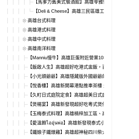
【馬爹力舊美式餐酒館】高雄苓雅懷舊氛圍的美式
【Deli & Cheese】高雄三民區雄工附近美式
高雄台式料理
高雄港式料理
高雄中式料理
高雄南洋料理
【Manniu慢牛】高雄巨蛋附近營業10年的職人牛肉小
【飯啟人生】高雄超好吃港式盅飯，百元初品嘗粵菜
【小光頭爺爺】高雄隱藏版外國爺爺的墨西哥捲餅，
【悅香樓】高雄新開幕港點推車茶樓 最新菜單，必吃
【久町日式庭院定食】高雄超美日式庭院料理，大樹
【煲楊宴】高雄新發現超好吃粵式煲仔菜，必吃鹹香
【玉梅泰式料理】高雄楠梓加工區、高科大附近，平
【愛溫飽ไออุ่นพ่อ】高雄新發現泰式小店，平價又道
【鐵娘子鐵燉雞】高雄超神秘四川柴火雞，楠梓高科