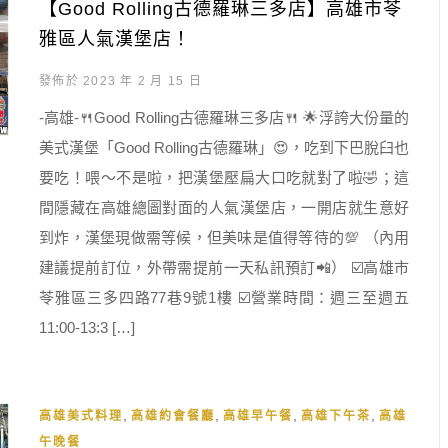
【Good Rolling古德羅琳三多店】高雄市苓
雅區人氣漢堡店！
發佈於 2023 年 2 月 15 日
-高雄-🍴Good Rolling古德羅琳三多店🍴 🌟浮誇大份量的
美式漢堡「Good Rolling古德羅琳」😍，吃到下巴脫臼也
要吃！喂～不是啦，把漢堡壓扁大口吃就對了啦🤣；這
間隱藏在高雄總圖對面的人氣漢堡店，一開店就生意好
到炸，漢堡現做需等候，但美味是值得等待的💯 （內用
建議提前訂位，外帶需提前一天私訊預訂📲） ☑️高雄市
苓雅區三多四路77巷9號1樓 ☑️營業時間：週三至週五
11:00-13:3 […]
,
,
,
,
高雄美式料理
高雄約會餐廳
高雄早午餐
高雄下午茶
高雄
午晚餐