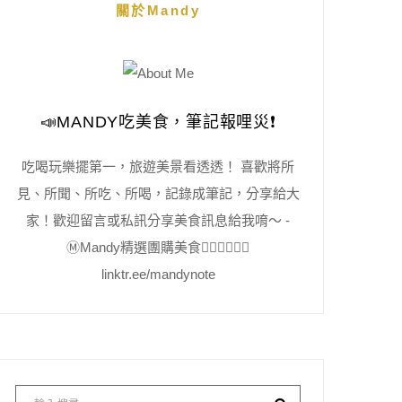
關於Mandy
📣MANDY吃美食，筆記報哩災❗️
吃喝玩樂擺第一，旅遊美景看透透！ 喜歡將所
見、所聞、所吃、所喝，記錄成筆記，分享給大
家！歡迎留言或私訊分享美食訊息給我唷～ -
Ⓜ️Mandy精選團購美食👇🏻👇🏻👇🏻
linktr.ee/mandynote