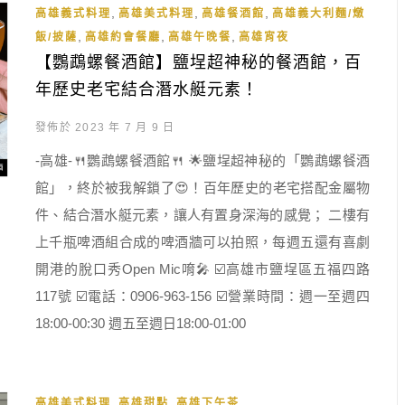
,
,
,
高雄義式料理
高雄美式料理
高雄餐酒館
高雄義大利麵/燉
,
,
,
飯/披薩
高雄約會餐廳
高雄午晚餐
高雄宵夜
【鸚鵡螺餐酒館】鹽埕超神秘的餐酒館，百
年歷史老宅結合潛水艇元素！
發佈於 2023 年 7 月 9 日
-高雄-🍴鸚鵡螺餐酒館🍴 🌟鹽埕超神秘的「鸚鵡螺餐酒
館」，終於被我解鎖了😍！百年歷史的老宅搭配金屬物
件、結合潛水艇元素，讓人有置身深海的感覺； 二樓有
上千瓶啤酒組合成的啤酒牆可以拍照，每週五還有喜劇
開港的脫口秀Open Mic唷🎤 ☑️高雄市鹽埕區五福四路
117號 ☑️電話：0906-963-156 ☑️營業時間：週一至週四
18:00-00:30 週五至週日18:00-01:00
,
,
高雄美式料理
高雄甜點
高雄下午茶