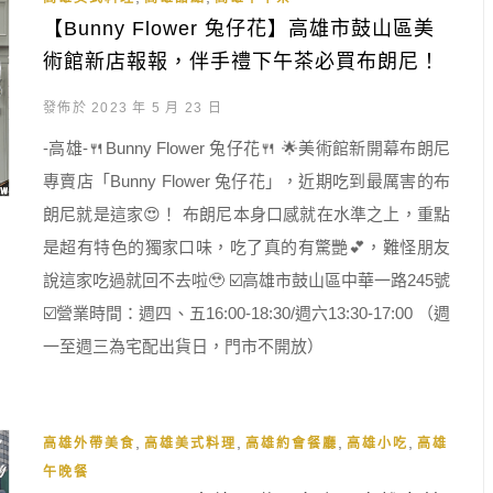
【Bunny Flower 兔仔花】高雄市鼓山區美
術館新店報報，伴手禮下午茶必買布朗尼！
發佈於 2023 年 5 月 23 日
-高雄-🍴Bunny Flower 兔仔花🍴 🌟美術館新開幕布朗尼
專賣店「Bunny Flower 兔仔花」，近期吃到最厲害的布
朗尼就是這家😍！ 布朗尼本身口感就在水準之上，重點
是超有特色的獨家口味，吃了真的有驚艷💕，難怪朋友
說這家吃過就回不去啦🥹 ☑️高雄市鼓山區中華一路245號
☑️營業時間：週四、五16:00-18:30/週六13:30-17:00 （週
一至週三為宅配出貨日，門市不開放）
,
,
,
,
高雄外帶美食
高雄美式料理
高雄約會餐廳
高雄小吃
高雄
午晚餐