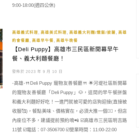
9:00-18:00(週四公休)
,
,
,
高雄義式料理
高雄美式料理
高雄義大利麵/燉飯/披薩
高雄
,
,
約會餐廳
高雄早午餐
高雄午晚餐
【Deli Puppy】高雄市三民區新開幕早午
餐、義大利麵餐廳！
發佈於 2023 年 9 月 10 日
-高雄-🍴Deli Puppy 寵物友善餐廳🍴 🌟河堤社區新開幕
的寵物友善餐廳「Deli Puppy」🐶，這間的早午餐拼盤
和義大利麵好好吃！一進門就被可愛的店狗迎接(直接被
收服🥰)，餐點美味、價格實在，必須大推一個👍🏻，但店
內座位不多，建議提前預約唷📲 ☑️高雄市三民區明吉路
11號 ☑️電話：07-3506700 ☑️營業時間：11:00-22:00