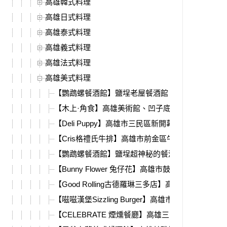
高雄韓式料理
高雄日式料理
高雄泰式料理
高雄義式料理
高雄法式料理
高雄美式料理
【鸚鵡螺餐酒館】鹽埕老屋餐酒館，超特別深海潛
【木上·角食】高雄美術館、凹子底附近必吃早午餐
【Deli Puppy】高雄市三民區新開幕早午餐、義大
【Cris格禮氏牛排】高雄市前金區牛排餐廳，干貝
【鸚鵡螺餐酒館】鹽埕超神秘的餐酒館，百年歷史
【Bunny Flower 兔仔花】高雄市鼓山區美術
【Good Rolling古德羅琳三多店】高雄市苓雅區人
【嗞嗞漢堡Sizzling Burger】高雄市鼓山區美味漢
【CELEBRATE 煙燻餐廳】高雄三民區超級低