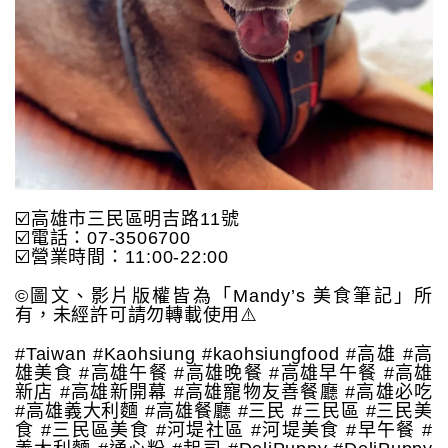
☑️高雄市三民區明吉路11號
☑️電話：07-3506700
☑️營業時間：11:00-22:00
©️圖文、影片版權皆為「Mandy’s 美食筆記」所
有，未經許可請勿轉載使用⚠️
#Taiwan #Kaohsiung #kaohsiungfood #高雄 #高
雄美食 #高雄午餐 #高雄晚餐 #高雄早午餐 #高雄
新店 #高雄新開幕 #高雄寵物友善餐廳 #高雄必吃
#高雄義大利麵 #高雄餐廳 #三民 #三民區 #三民美
食 #三民區美食 #河堤社區 #河堤美食 #早午餐 #