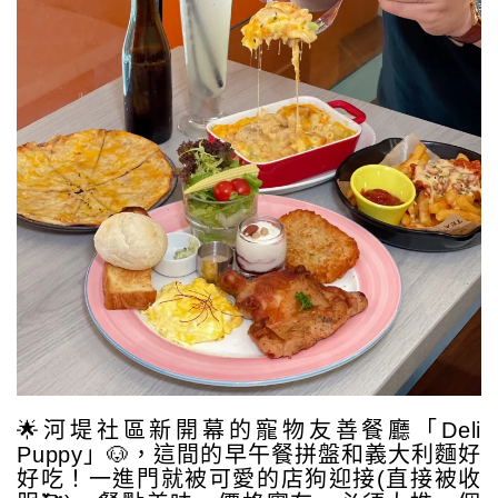
🌟河堤社區新開幕的寵物友善餐廳「Deli
Puppy」🐶，這間的早午餐拼盤和義大利麵好
好吃！一進門就被可愛的店狗迎接(直接被收