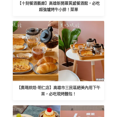
【十刻餐酒藝廊】高雄新開幕質感餐酒館，必吃
超強爐烤牛小排！菜單
【奧瑪烘焙·明仁店】高雄市三民區絕美內用下午
茶，必吃現烤麵包！