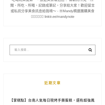
聞、所吃、所喝，記錄成筆記，分享給大家！歡迎留言
或私訊分享美食訊息給我唷～ - Ⓜ️Mandy精選團購美食
👇🏻👇🏻👇🏻 linktr.ee/mandynote
近期文章
【掌糕點】台南人氣每日現烤手撕蛋糕，還有超強鳳