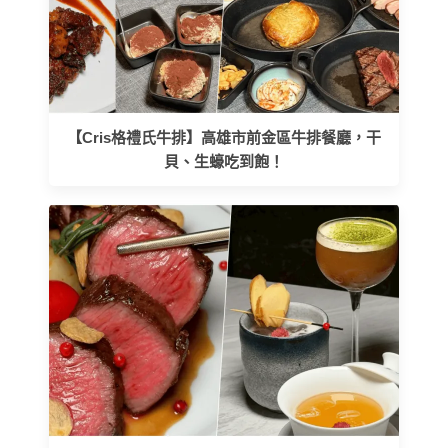
【Cris格禮氏牛排】高雄市前金區牛排餐廳，干
貝、生蠔吃到飽！