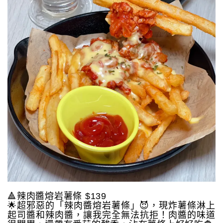
🔺辣肉醬熔岩薯條 $139
🌟超邪惡的「辣肉醬熔岩薯條」😈，現炸薯條淋上
起司醬和辣肉醬，讓我完全無法抗拒！肉醬的味道