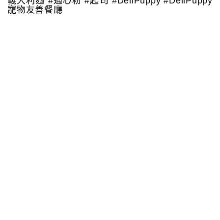
義大利麵 #通心粉 #起司 #DeliPuppy #DeliPuppy
寵物友善餐廳