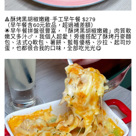
🔺酥烤黑胡椒嫩雞·手工早午餐 $279
（早午餐含60元飲品，超過補差額）
🌟早午餐拼盤很豐富，「酥烤黑胡椒嫩雞」肉質軟
嫩又多汁🍗，我個人超愛！旁邊搭配了酥烤丹麥麵
包、法式Q軟包、薯餅、藍莓優格、沙拉、起司炒
蛋，也都很合我的口味，全部吃光光😋