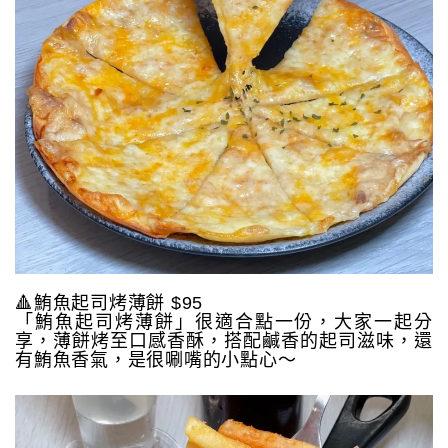
🔺鮪魚起司烤薄餅 $95
「鮪魚起司烤薄餅」很適合點一份，大家一起分
享，薄餅烤至口感香酥，搭配鹹香的起司滋味，還
有鮪魚香氣，是很唰嘴的小點心～