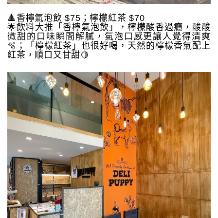
🔺香檸氣泡飲 $75；檸檬紅茶 $70
🌟飲料大推「香檸氣泡飲」，檸檬酸香過癮，酸酸
微甜的口味瞬間解膩，氣泡口感更讓人覺得清爽
🫧；「檸檬紅茶」也很好喝，天然的檸檬香氣配上
紅茶，順口又甘甜🍋