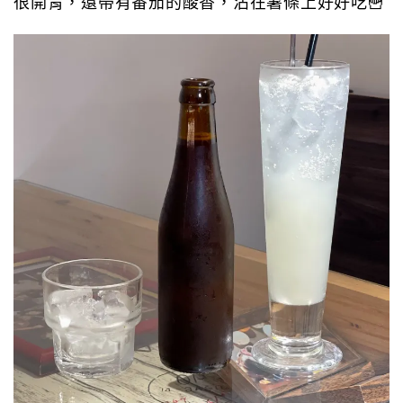
很開胃，還帶有番茄的酸香，沾在薯條上好好吃🍟