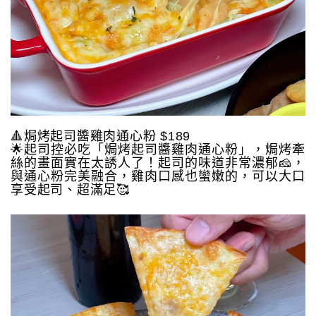
🔺焗烤起司醬雞肉通心粉 $189
🌟起司控必吃「焗烤起司醬雞肉通心粉」，焗烤牽
絲的畫面實在太誘人了！起司的味道非常濃郁🧀️，
與通心粉完美融合，雞肉口感也蠻嫩的，可以大口
享受起司、超滿足🥰