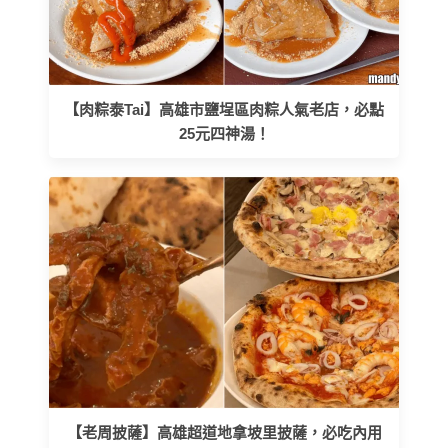
【肉粽泰Tai】高雄市鹽埕區肉粽人氣老店，必點
25元四神湯！
【老周披薩】高雄超道地拿坡里披薩，必吃內用