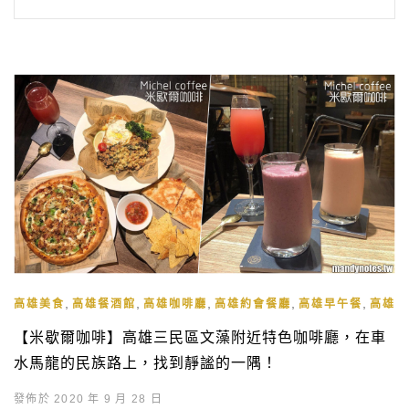
,
,
,
,
,
高雄美食
高雄餐酒館
高雄咖啡廳
高雄約會餐廳
高雄早午餐
高雄下
【米歇爾咖啡】高雄三民區文藻附近特色咖啡廳，在車
水馬龍的民族路上，找到靜謐的一隅！
發佈於 2020 年 9 月 28 日