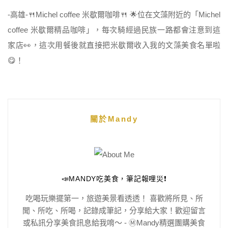
-高雄-🍴Michel coffee 米歇爾咖啡🍴 🌟位在文藻附近的「Michel
coffee 米歇爾精品咖啡」，每次騎經過民族一路都會注意到這
家店👀，這次用餐後就直接把米歇爾收入我的文藻美食名單啦
😋！
關於Mandy
📣MANDY吃美食，筆記報哩災❗️
吃喝玩樂擺第一，旅遊美景看透透！ 喜歡將所見、所
聞、所吃、所喝，記錄成筆記，分享給大家！歡迎留言
或私訊分享美食訊息給我唷～ - Ⓜ️Mandy精選團購美食