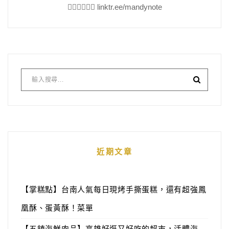
👇🏻👇🏻👇🏻 linktr.ee/mandynote
近期文章
【掌糕點】台南人氣每日現烤手撕蛋糕，還有超強鳳
凰酥、蛋黃酥！菜單
【五鎮海鮮肉品】高雄好逛又好吃的超市，活體海