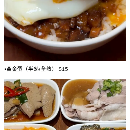
▪️黃金蛋（半熟/全熟） $15