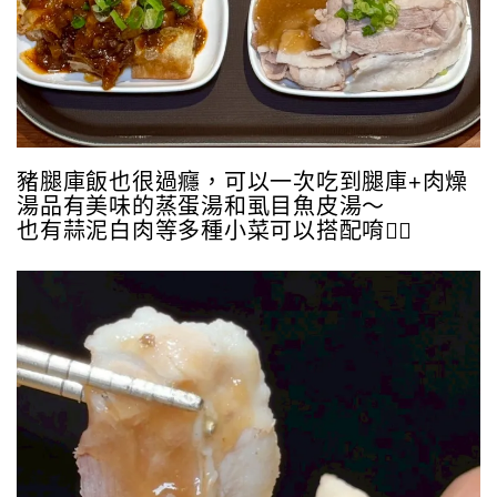
豬腿庫飯也很過癮，可以一次吃到腿庫+肉燥
湯品有美味的蒸蛋湯和虱目魚皮湯～
也有蒜泥白肉等多種小菜可以搭配唷👍🏻