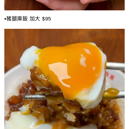
▪️豬腿庫飯 加大 $95