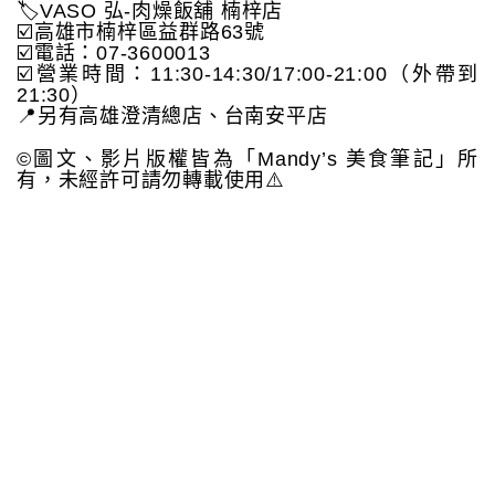
🏷️VASO 弘-肉燥飯舖 楠梓店
☑️高雄市楠梓區益群路63號
☑️電話：07-3600013
☑️營業時間：11:30-14:30/17:00-21:00（外帶到
21:30）
📍另有高雄澄清總店、台南安平店
©️圖文、影片版權皆為「Mandy’s 美食筆記」所
有，未經許可請勿轉載使用⚠️