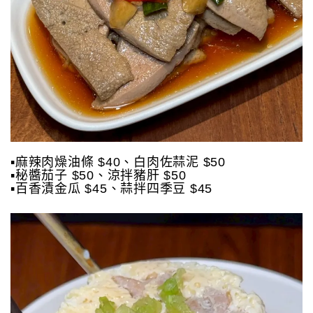
▪️麻辣肉燥油條 $40、白肉佐蒜泥 $50
▪️秘醬茄子 $50、涼拌豬肝 $50
▪️百香漬金瓜 $45、蒜拌四季豆 $45