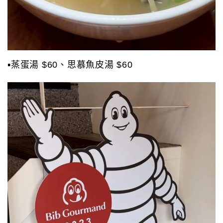
▪️蒸蛋湯 $60、思慕魚皮湯 $60