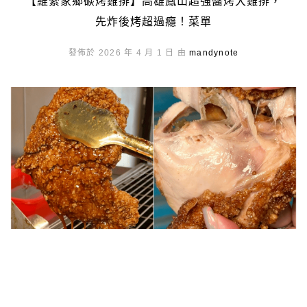
【維縈家鄉碳烤雞排】高雄鳳山超強醬烤大雞排，
先炸後烤超過癮！菜單
發佈於 2026 年 4 月 1 日 由
mandynote