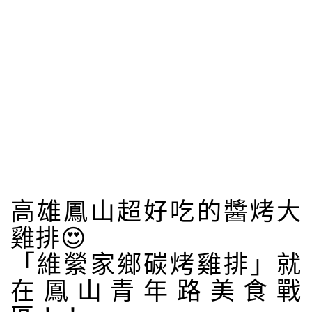
高雄鳳山超好吃的醬烤大
雞排😍
「維縈家鄉碳烤雞排」就
在鳳山青年路美食戰