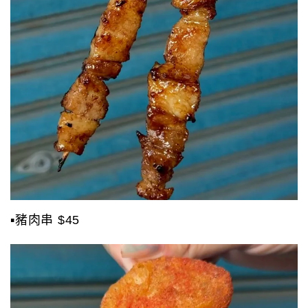
▪️豬肉串 $45