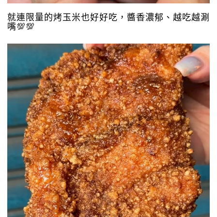
就連限量的烤玉米也好好吃，醬香濃郁、越吃越涮
嘴💯💯