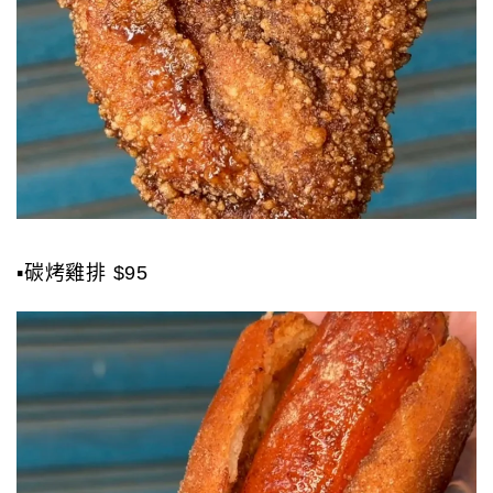
▪️碳烤雞排 $95