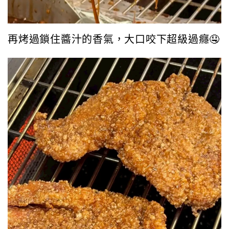
再烤過鎖住醬汁的香氣，大口咬下超級過癮🤤