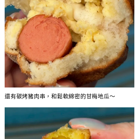
還有碳烤豬肉串，和鬆軟綿密的甘梅地瓜～