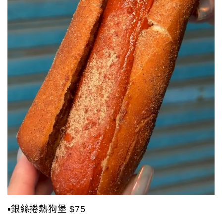
▪️銀絲捲熱狗堡 $75