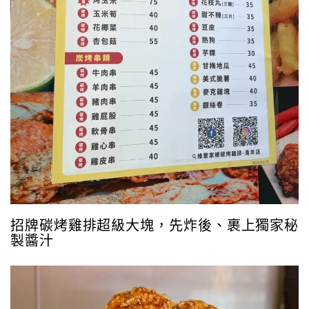
招牌碳烤雞排超級大塊，先炸後、裹上獨家秘
製醬汁