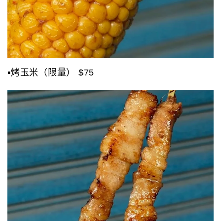
▪️烤玉米（限量） $75