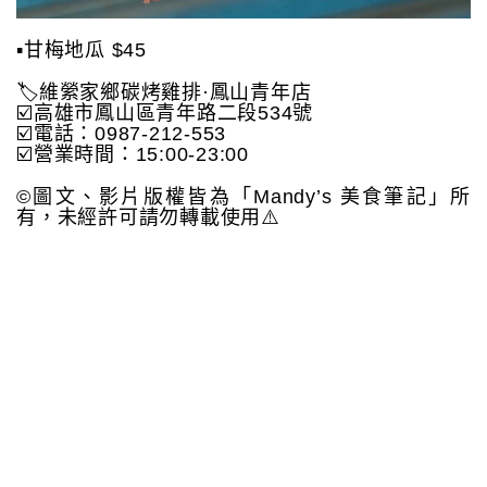
▪️甘梅地瓜 $45
🏷️維縈家鄉碳烤雞排·鳳山青年店
☑️高雄市鳳山區青年路二段534號
☑️電話：0987-212-553
☑️營業時間：15:00-23:00
©️圖文、影片版權皆為「Mandy’s 美食筆記」所
有，未經許可請勿轉載使用⚠️