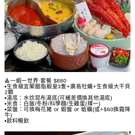
🔺一蝦一世界·套餐 $880
▪️生食級宜蘭胭脂蝦皇3隻+廣島牡蠣+生食級大干貝
2顆
▪️湯底：水炊昆布湯底(可補差價換其他湯底)
▪️米食：白飯/冬粉/科學麵/生雞蛋(擇一)
▪️菜盤：可換梅花豬 or 蝦盤 or 蛤蠣(或+$60換霜降
牛)
▪️飲料暢飲