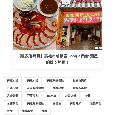
【味家香烤鴨】高雄市前鎮區Google評論5顆星
的好吃烤鴨！
高雄火鍋
高級火鍋
高雄高級餐廳
巨蛋站美食
台南火鍋
花花世界鍋物
高雄秘境
左營區美食
高雄聚餐
巨蛋美食
hotpot
左營火鍋
火鍋
台南美食
高雄約會餐廳
左營區
高雄海鮮
左營美食
左營
高雄美食
高雄