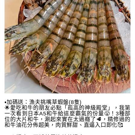
▪️加碼送：漁夫挑嘴草蝦盤(8隻)
🌟愛吃和牛的朋友必點「孤高的神級殿堂」，我第
一次看到日本A5和牛給這麼霸氣的份量😤！3種部
位的大片和牛，涮起來實在太過癮了🥩，精修過的
和牛油花分佈超美，肉質鮮甜、直逼入口即化🥰