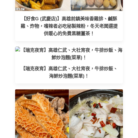
【好食G (武慶店)】高雄前鎮美味香雞排、鹹酥
雞、炸物，嗜辣者必吃秘製辣粉，冬天老闆還提
供暖心的免費黑糖薑茶！
【瑞克夜宵】高雄仁武、大社宵夜，牛排炒飯、
海鮮炒泡麵(菜單)！