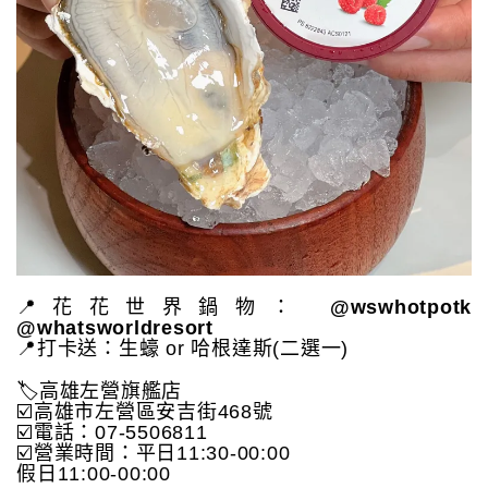
📍花花世界鍋物：
@wswhotpotk
@whatsworldresort
📍打卡送：生蠔 or 哈根達斯(二選一)
🏷高雄左營旗艦店
☑️高雄市左營區安吉街468號
☑️電話：07-5506811
☑️營業時間：平日11:30-00:00
假日11:00-00:00