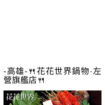
-高雄-🍴花花世界鍋物·左
營旗艦店🍴