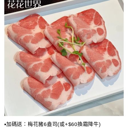
▪️加碼送：梅花豬6盎司(或+$60換霜降牛)