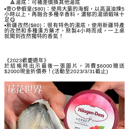
🔺湯底：可補差價換其他湯底
▪️壹O參蝦皇($80)：使用大量的海蝦，以高溫油煉5
小時以上，再融合多種辛香料，濃郁的湯頭蝦味十
足😋
▪️新疆孜然($80)：很有特色的湯底，使用新疆特產
的孜然和多種漢方藥才，熬製4小時而成，一上桌
就聞到孜然獨特的香氣！
《2023歡慶週年》
於結帳時出示最後一張圖片，消費$6000贈送
$2000現金折價券！(活動至2023/3/31截止)