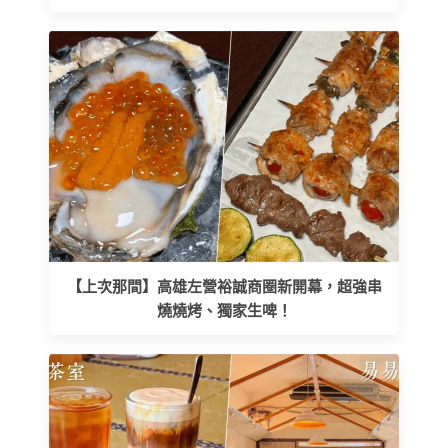
【上次那間】高雄左營裕誠商圈新開幕，超強串
燒燒烤、獨家生啤！