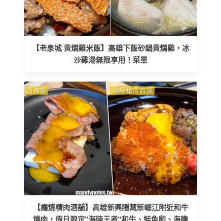
【老泉城 黃燜雞米飯】高雄下飯砂鍋黃燜雞，冰
沙雞湯無限享用！菜單
【癮燒精肉酒舖】高雄新興隱藏新崛江附近和牛
燒肉，假日限定"海陸王者"和牛、鮭魚卵、海膽