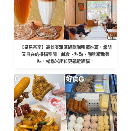
【易易茶室】高雄苓雅區貓咪咖啡廳推薦，悠閒
又自在的擼貓空間！鹹食、甜點、咖啡精緻美
味，榻榻米座位更親近貓貓！