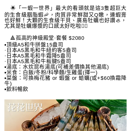
🌟「一蝦一世界」最大的看頭就是這3隻超巨大
的生食級胭脂蝦🦐，肉質非常鮮甜又Q嫩，連蝦膏
也好鮮！大顆的生食級干貝、廣島牡蠣也好讚🦪，
尤其是牡蠣爆漿的口感太好吃啦👍🏻
🔺孤高的神級殿堂·套餐 $2080
▪️頂級A5和牛拼盤15盎司
·日本A5黑毛和牛紐約客5盎司
·日本A5黑毛和牛霜降5盎司
·日本A5黑毛和牛板腱5盎司
▪️湯底：水炊昆布湯底(可補差價換其他湯底)
▪️米食：白飯/冬粉/科學麵/生雞蛋(擇一)
▪️菜盤：可換梅花豬 or 蝦盤 or 蛤蠣(或+$60換霜降
牛)
▪️飲料暢飲