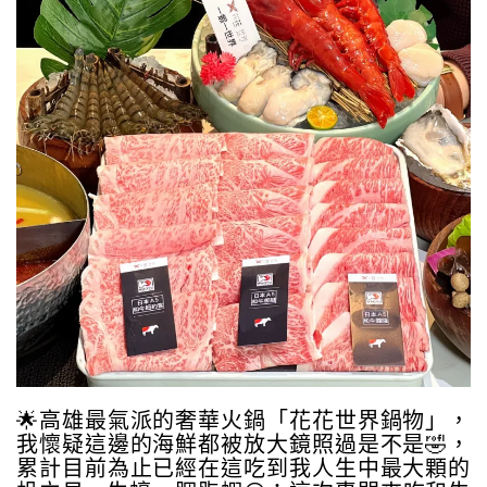
🌟高雄最氣派的奢華火鍋「花花世界鍋物」，
我懷疑這邊的海鮮都被放大鏡照過是不是🤣，
累計目前為止已經在這吃到我人生中最大顆的