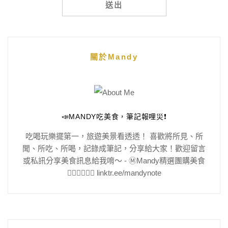
Alternative:
關於Mandy
📣MANDY吃美食，筆記報哩災❗️
吃喝玩樂擺第一，旅遊美景看透透！ 喜歡將所見、所
聞、所吃、所喝，記錄成筆記，分享給大家！歡迎留言
或私訊分享美食訊息給我唷～ - Ⓜ️Mandy精選團購美食
👇🏻👇🏻👇🏻 linktr.ee/mandynote