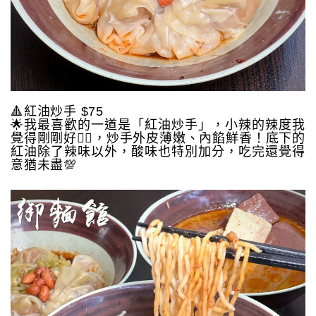
🔺紅油炒手 $75
🌟我最喜歡的一道是「紅油炒手」，小辣的辣度我
覺得剛剛好👍🏻，炒手外皮薄嫩、內餡鮮香！底下的
紅油除了辣味以外，酸味也特別加分，吃完還覺得
意猶未盡💯