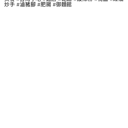
炒手 #滷豬腳 #肥腸 #御麵館