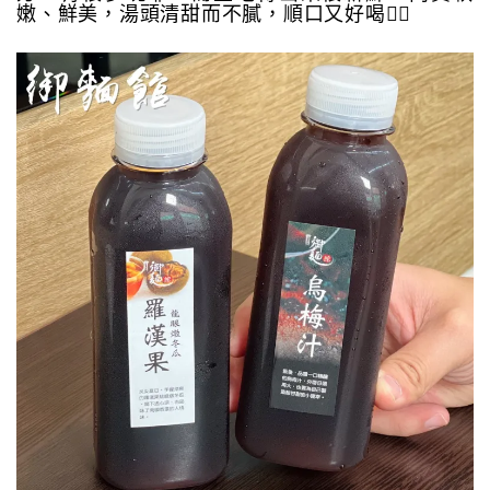
嫩、鮮美，湯頭清甜而不膩，順口又好喝👌🏻