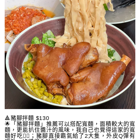
🔺豬腳拌麵 $130
🌟「豬腳拌麵」推薦可以搭配寬麵，面積較大的寬
麵，更能扒住醬汁的風味，我自己也覺得這家的寬
麵好吃👍🏻；豬腳直接霸氣給了2大隻，外皮Q彈有