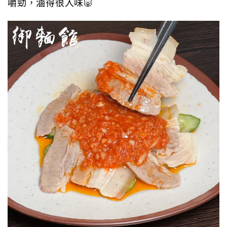
嚼勁，滷得很入味🐷