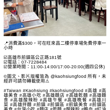
📍消費滿$300，可在旺來昌二樓停車場免費停車一
小時
☑️高雄市前鎮區公正路181號
☑️電話：07-7228484
☑️營業時間：11:00-14:00/17:00-20:00(週四公休)
©️圖文、影片版權皆為 @kaohsiungfood 所有，未
經許可請勿轉載使用⚠️
#Taiwan #Kaohsiung #kaohsiungfood #高雄 #高
雄美食 #高雄小吃 #高雄麵店 #高雄乾麵 #高雄麵
食 #高雄酸辣粉 #高雄午餐 #高雄晚餐 #高雄川
菜 #高雄拌麵 #前鎮 #前鎮區 #前鎮美食 #前鎮區
美食 #台灣小吃 #麵店 #乾麵 #酸辣粉 #鴨血 #紅油