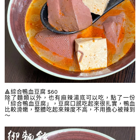
🔺綜合鴨血豆腐 $60
除了麵類以外，也有麻辣湯底可以吃，點了一份
「綜合鴨血豆腐」，豆腐口感吃起來很扎實，鴨血
比較滑嫩，整體吃起來辣度不高，不用擔心被辣到
～