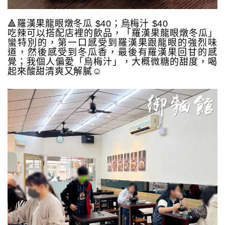
🔺羅漢果龍眼燉冬瓜 $40；烏梅汁 $40
吃辣可以搭配店裡的飲品，「羅漢果龍眼燉冬瓜」
蠻特別的，第一口感受到羅漢果跟龍眼的強烈味
道，然後感受到冬瓜香，最後有羅漢果回甘的感
覺；我個人偏愛「烏梅汁」，大概微糖的甜度，喝
起來酸甜清爽又解膩☺️