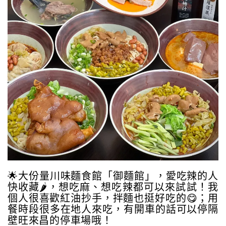
🌟大份量川味麵食館「御麵館」，愛吃辣的人
快收藏🌶️，想吃麻、想吃辣都可以來試試！我
個人很喜歡紅油抄手，拌麵也挺好吃的😋；用
餐時段很多在地人來吃，有開車的話可以停隔
壁旺來昌的停車場哦！