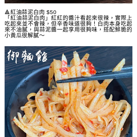
🔺紅油蒜泥白肉 $50
「紅油蒜泥白肉」紅紅的醬汁看起來很辣，實際上
吃起來並不會辣，但辛香味道很夠！白肉本身吃起
來不油膩，與蒜泥醬一起享用很夠味，搭配鮮脆的
小黃瓜很解膩～