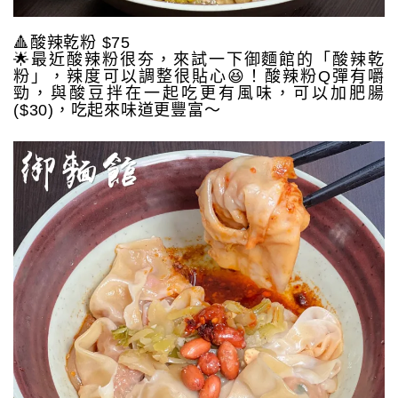
🔺酸辣乾粉 $75
🌟最近酸辣粉很夯，來試一下御麵館的「酸辣乾
粉」，辣度可以調整很貼心😆！酸辣粉Q彈有嚼
勁，與酸豆拌在一起吃更有風味，可以加肥腸
($30)，吃起來味道更豐富～