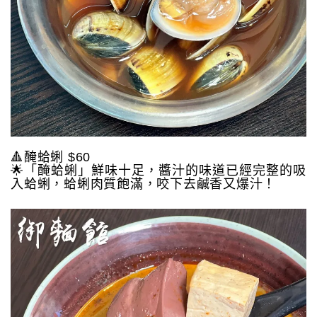
🔺醃蛤蜊 $60
🌟「醃蛤蜊」鮮味十足，醬汁的味道已經完整的吸
入蛤蜊，蛤蜊肉質飽滿，咬下去鹹香又爆汁！