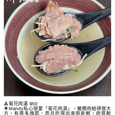
🔺菊花肉湯 $50
🌟Mandy私心很愛「菊花肉湯」，豬頰肉給得很大
方，有很多塊耶，而且吃得出來很新鮮，肉質軟