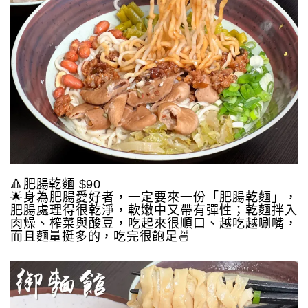
🔺肥腸乾麵 $90
🌟身為肥腸愛好者，一定要來一份「肥腸乾麵」，
肥腸處理得很乾淨，軟嫩中又帶有彈性；乾麵拌入
肉燥、榨菜與酸豆，吃起來很順口、越吃越唰嘴，
而且麵量挺多的，吃完很飽足🍜