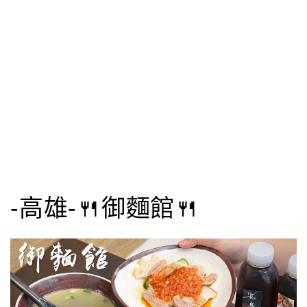
-高雄-🍴御麵館🍴