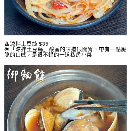
🔺涼拌土豆絲 $35
🌟「涼拌土豆絲」酸香的味道很開胃，帶有一點脆
脆的口感，是很不錯的一道私房小菜