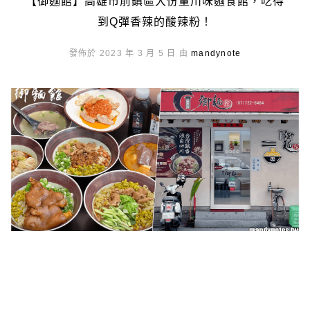
【御麵館】高雄市前鎮區大份量川味麵食館，吃得
到Q彈香辣的酸辣粉！
發佈於 2023 年 3 月 5 日 由
mandynote