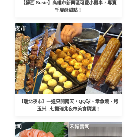
【蘇西 Susie】高雄市新興區可愛小攤車，專賣
千層酥甜點！
【瑞北夜市】一週只開兩天，QQ球、章魚燒、烤
玉米...七攤瑞北夜市美食精選！