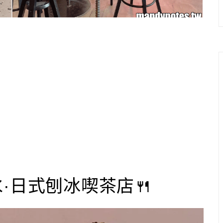
有点氷·日式刨冰喫茶店🍴