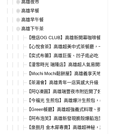
高雄夜市
高雄早餐
高雄早午餐
高雄下午茶
【橙店OG CLUB】高雄新開幕咖啡餐酒館，深夜直
【心悅食茶】高雄超美中式茶餐廳，一整甕佛跳牆用
【奕式布蕾】高雄巨蛋、凹子底必吃，質感滿分水果
【漫雪時光 瑞隆店】高雄超人氣易開罐雪花冰，夏天
【Mochi Mochi鬆餅屋】高雄義享天地親子餐廳推薦
【茶湯會】高雄青年一店質感大升級，新推出刈包、
【阿Q凍圓】高雄瑞豐夜市附近開了好多年的凍圓，冰
【今福光 生煎包】高雄爆汁生煎包，學生、上班族的
【Green餐廳】高雄超強義式料理、排餐，不限時不
【阿布泡芙】高雄新發現脆殼爆餡泡芙，必吃超特別
【泉捌月 金木犀專賣】高雄超神秘，藏在小街裡的桂