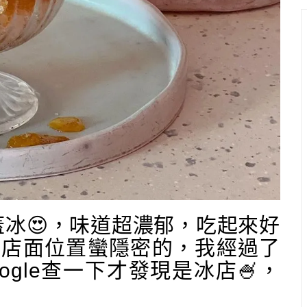
蓋冰😍，味道超濃郁，吃起來好
点氷」店面位置蠻隱密的，我經過了
gle查一下才發現是冰店🍧，