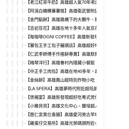
【老江紅茶牛奶】高雄超人氣70年老店，經典復刻檸
【阿涓白糖粿蕃薯椪】高雄衛武營附近古早味白糖粿
【金門餡餅】高雄路橋下的大顆牛、豬肉餡餅，一不
【吉初豆花】高雄在地十多年人氣豆花、甜點，必吃
【每咖啡OGNI COFFEE】高雄新發現，超強明太子
【饕包王手工包子饅頭店】高雄超好吃蛋黃、辣味肉
【仁武李師傅手作捲餅專賣】高雄默默營業4年多的餡
【梅琴洋行】高雄眷村內隱藏小餐館，老屋歲月、懷
【中正手工肉包】高雄在地40多年，超人氣手工包子
【金絲餅】高雄鳳山超特別炸物小吃，綿密芋泥蛋黃
【LA SFERA】高雄夢時代附近超低調歐包、明太子
【煲楊宴】高雄新發現超好吃粵式煲仔菜，必吃鹹香
【小豬貝貝】高雄文化中心、鹽埕超人氣甜點，新鮮
【慈仁宮黑仕香腸】高雄愛河旁古早味香腸、關東煮
【雞蛋仔交易所】高雄光榮碼頭附近小點心，外皮香