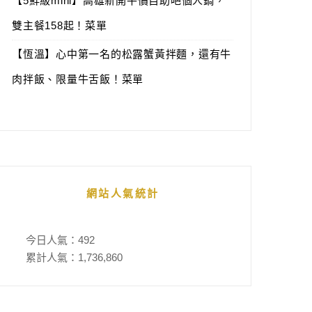
【5鮮級mini】高雄新開平價自助吧個人鍋，
雙主餐158起！菜單
【恆溫】心中第一名的松露蟹黃拌麵，還有牛
肉拌飯、限量牛舌飯！菜單
網站人氣統計
今日人氣：
492
累計人氣：
1,736,860