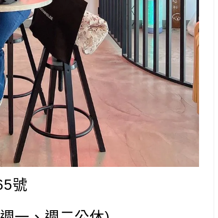
65號
00(週一、週二公休)