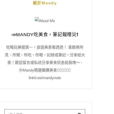
關於Mandy
📣MANDY吃美食，筆記報哩災❗️
吃喝玩樂擺第一，旅遊美景看透透！ 喜歡將所
見、所聞、所吃、所喝，記錄成筆記，分享給大
家！歡迎留言或私訊分享美食訊息給我唷～ -
Ⓜ️Mandy精選團購美食👇🏻👇🏻👇🏻
linktr.ee/mandynote