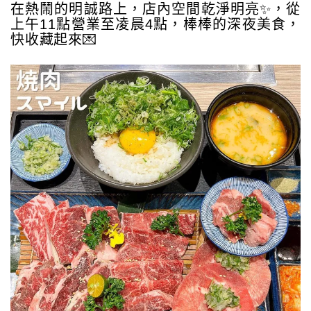
在熱鬧的明誠路上，店內空間乾淨明亮✨，從
上午11點營業至凌晨4點，棒棒的深夜美食，
快收藏起來💌