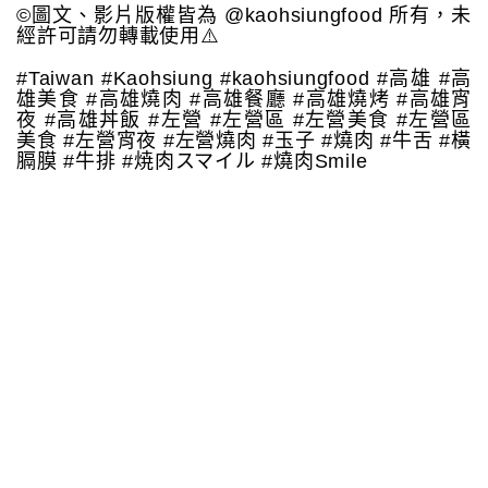
©️圖文、影片版權皆為 @kaohsiungfood 所有，未
經許可請勿轉載使用⚠️
#Taiwan #Kaohsiung #kaohsiungfood #高雄 #高
雄美食 #高雄燒肉 #高雄餐廳 #高雄燒烤 #高雄宵
夜 #高雄丼飯 #左營 #左營區 #左營美食 #左營區
美食 #左營宵夜 #左營燒肉 #玉子 #燒肉 #牛舌 #橫
膈膜 #牛排 #焼肉スマイル #燒肉Smile