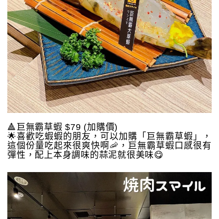
🔺巨無霸草蝦 $79 (加購價)
🌟喜歡吃蝦蝦的朋友，可以加購「巨無霸草蝦」，
這個份量吃起來很爽快啊🦐，巨無霸草蝦口感很有
彈性，配上本身調味的蒜泥就很美味😋