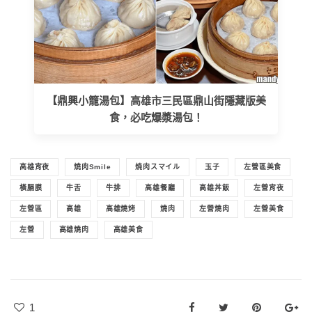
【鼎興小籠湯包】高雄市三民區鼎山街隱藏版美
食，必吃爆漿湯包！
高雄宵夜
燒肉Smile
焼肉スマイル
玉子
左營區美食
橫膈膜
牛舌
牛排
高雄餐廳
高雄丼飯
左營宵夜
左營區
高雄
高雄燒烤
燒肉
左營燒肉
左營美食
左營
高雄燒肉
高雄美食
1