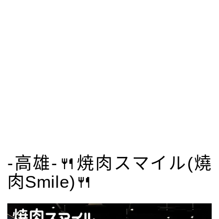
-高雄-🍴焼肉スマイル(燒
肉Smile)🍴