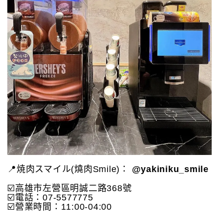
📍焼肉スマイル(燒肉Smile)：
@yakiniku_smile
☑️高雄市左營區明誠二路368號
☑️電話：07-5577775
☑️營業時間：11:00-04:00