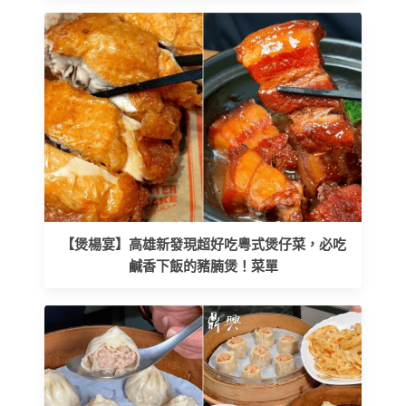
【煲楊宴】高雄新發現超好吃粵式煲仔菜，必吃
鹹香下飯的豬腩煲！菜單