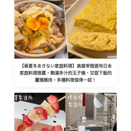
【春夏冬あきない家庭料理】高雄苓雅道地日本
家庭料理推薦，飽滿多汁的玉子燒、甘甜下飯的
薑燒豬肉，多種料理值得一試！