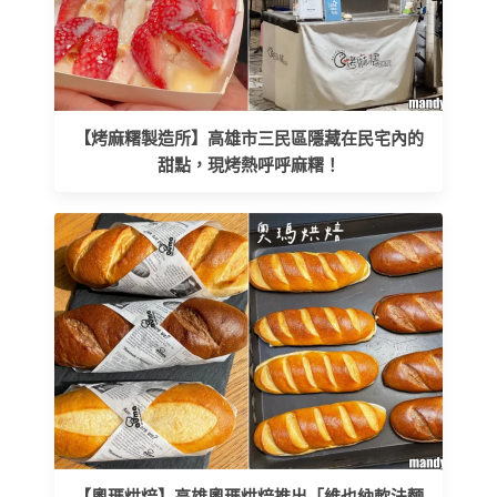
【烤麻糬製造所】高雄市三民區隱藏在民宅內的
甜點，現烤熱呼呼麻糬！
【奧瑪烘焙】高雄奧瑪烘焙推出「維也納軟法麵