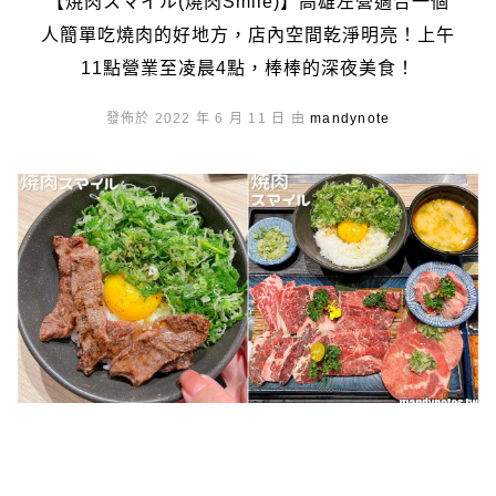
【焼肉スマイル(燒肉Smile)】高雄左營適合一個
人簡單吃燒肉的好地方，店內空間乾淨明亮！上午
11點營業至凌晨4點，棒棒的深夜美食！
發佈於 2022 年 6 月 11 日 由
mandynote