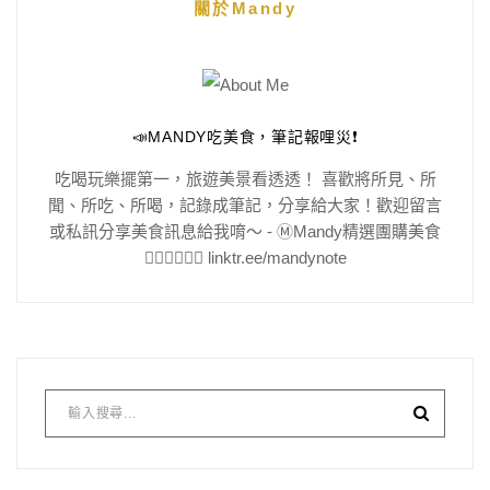
關於Mandy
📣MANDY吃美食，筆記報哩災❗️
吃喝玩樂擺第一，旅遊美景看透透！ 喜歡將所見、所
聞、所吃、所喝，記錄成筆記，分享給大家！歡迎留言
或私訊分享美食訊息給我唷～ - Ⓜ️Mandy精選團購美食
👇🏻👇🏻👇🏻 linktr.ee/mandynote