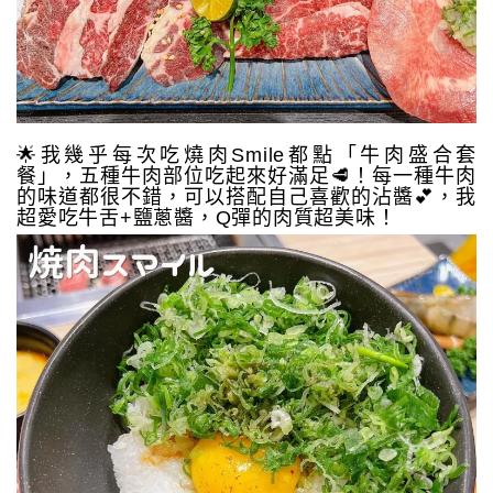
🌟我幾乎每次吃燒肉Smile都點「牛肉盛合套
餐」，五種牛肉部位吃起來好滿足🥩！每一種牛肉
的味道都很不錯，可以搭配自己喜歡的沾醬💕，我
超愛吃牛舌+鹽蔥醬，Q彈的肉質超美味！