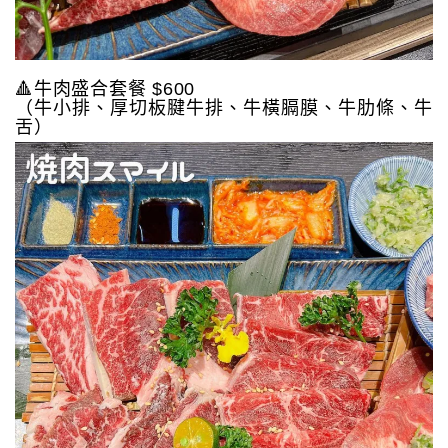
🔺牛肉盛合套餐 $600
（牛小排、厚切板腱牛排、牛橫膈膜、牛肋條、牛
舌）