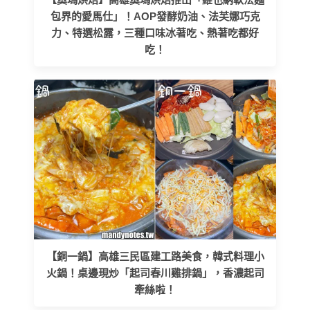
包界的愛馬仕」！AOP發酵奶油、法芙娜巧克
力、特選松露，三種口味冰著吃、熱著吃都好
吃！
【銅一鍋】高雄三民區建工路美食，韓式料理小
火鍋！桌邊現炒「起司春川雞排鍋」，香濃起司
牽絲啦！