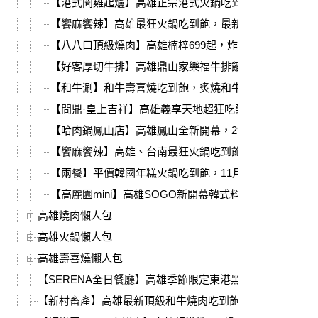
【港式聞雞起爐】高雄正宗港式火鍋吃到飽，必吃超香麻
【饗麻饗辣】高雄最狂火鍋吃到飽，最新港式料理季、萬
【八八口頂級燒肉】高雄楠梓699起，炸物、甜點、燒肉
【好客厚切牛排】高雄鼎山家樂福牛排館，炸雞、熱炒自
【和牛涮】和牛壽喜燒吃到飽，炙燒和牛壽司、和牛咖哩
【問鼎·皇上吉祥】高雄義享天地超狂吃到飽，16種哈根
【哈肉鍋鳳山店】高雄鳳山全新開幕，298起火鍋自助吧
【饗麻饗辣】高雄、台南最狂火鍋吃到飽，草莓季聯名冰
【兩餐】平價韓國年糕火鍋吃到飽，11月活動4人同行$11
【高麗園mini】高雄SOGO新開幕韓式料理，平價銅盤
高雄燒肉懶人包
高雄火鍋懶人包
高雄壽喜燒懶人包
【SERENA全日餐廳】高雄季節限定東港黑鮪魚Buffet！菜
【新村畜產】高雄最新頂級和牛燒肉吃到飽，日本牧場直營