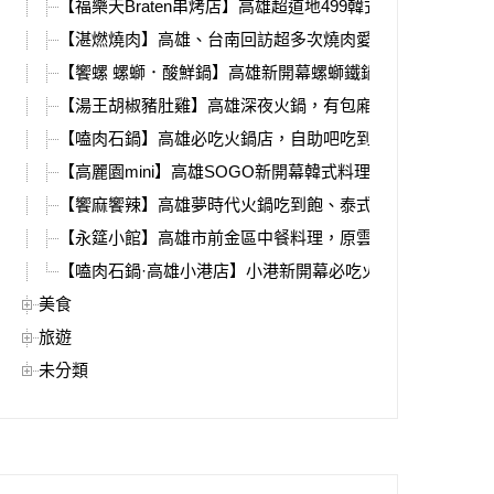
【福樂天Braten串烤店】高雄超道地499韓式燒肉吃到飽！
【湛燃燒肉】高雄、台南回訪超多次燒肉愛店，必吃新推出
【饗螺 螺螄．酸鮮鍋】高雄新開幕螺螄鐵鍋燉，必吃東北
【湯王胡椒豬肚雞】高雄深夜火鍋，有包廂、必吃銷魂港式
【嗑肉石鍋】高雄必吃火鍋店，自助吧吃到飽，大肉盤、海
【高麗園mini】高雄SOGO新開幕韓式料理，平價銅盤烤肉
【饗麻饗辣】高雄夢時代火鍋吃到飽、泰式料理、螃蟹吃到
【永筵小館】高雄市前金區中餐料理，原雲來坊，必比登推薦
【嗑肉石鍋·高雄小港店】小港新開幕必吃火鍋，超豐富自
美食
旅遊
未分類