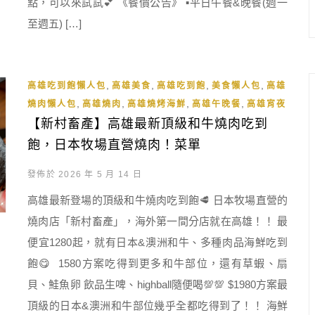
點，可以來試試
💕
《餐價公告》
▪️
平日午餐&晚餐(週一
至週五) […]
,
,
,
,
高雄吃到飽懶人包
高雄美食
高雄吃到飽
美食懶人包
高雄
,
,
,
,
燒肉懶人包
高雄燒肉
高雄燒烤海鮮
高雄午晚餐
高雄宵夜
【新村畜產】高雄最新頂級和牛燒肉吃到
飽，日本牧場直營燒肉！菜單
發佈於 2026 年 5 月 14 日
高雄最新登場的頂級和牛燒肉吃到飽🥩 日本牧場直營的
燒肉店「新村畜產」，海外第一間分店就在高雄！！ 最
便宜1280起，就有日本&澳洲和牛、多種肉品海鮮吃到
飽😋 1580方案吃得到更多和牛部位，還有草蝦、扇
貝、鮭魚卵 飲品生啤、highball隨便喝💯💯 $1980方案最
頂級的日本&澳洲和牛部位幾乎全都吃得到了！！ 海鮮