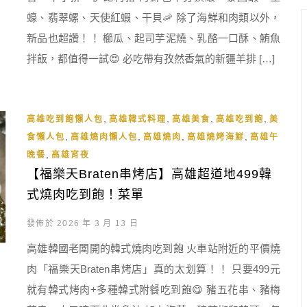
蠔、翡翠螺、天使紅蝦、干貝🦐 除了海鮮和肉類以外，
新品也超讚！！ 櫛瓜、起司芋泥燒、乳酪一口酥、鮪魚
拌飯，都值得一試😍 必吃帶有孜然香氣的新疆羊排 […]
,
,
,
,
高雄吃到飽懶人包
高雄韓式料理
高雄美食
高雄吃到飽
美
,
,
,
,
食懶人包
高雄燒肉懶人包
高雄燒肉
高雄燒烤海鮮
高雄午
,
晚餐
高雄宵夜
【福樂天Braten串烤店】高雄超道地499韓
式燒肉吃到飽！菜單
發佈於 2026 年 3 月 13 日
高雄韓國老闆開的韓式燒肉吃到飽 火車站附近的平價燒
肉「福樂天Braten串烤店」真的太划算！！ 只要499元
就有韓式烤肉+多種韓式附餐吃到飽😋 豬五花串、豬梅