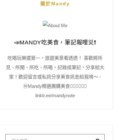
關於Mandy
📣MANDY吃美食，筆記報哩災❗️
吃喝玩樂擺第一，旅遊美景看透透！ 喜歡將所
見、所聞、所吃、所喝，記錄成筆記，分享給大
家！歡迎留言或私訊分享美食訊息給我唷～ -
Ⓜ️Mandy精選團購美食👇🏻👇🏻👇🏻
linktr.ee/mandynote