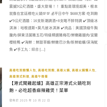
震撼9公尺酒牆，盛大登場！！ 重點是環境超美，根本
就像在宮廷裡吃火鍋💯💯 💰平日中午 $688方案·吃到飽
✔️9公尺酒牆：16支新潮調酒+8支喝不醉特調 ✔️頂級冰
淇淋：哈根達斯+莫凡彼冰淇淋 ✔️肉品：美國頂級牛胸
腹肉/屏東活菌豬五花/特級精選豬梅花/鮮嫩雞腿肉/宜蘭
櫻桃鴨 ✔️海鮮：鮮甜草蝦/鮮嫩巴沙魚/新鮮蛤蠣/深海魷
魚 ✔️手工丸：綜合 […]
,
,
,
,
高雄吃到飽懶人包
高雄吃到飽
高雄火鍋
高雄火鍋懶人包
,
高雄港式料理
高雄午晚餐
【港式聞雞起爐】高雄正宗港式火鍋吃到
飽，必吃超香麻辣雞煲！菜單
發佈於 2025 年 10 月 22 日