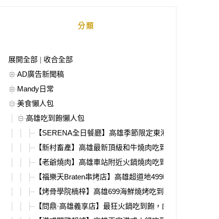
分類
展開全部
|
收合全部
AD廣告新聞稿
Mandy日常
美食懶人包
高雄吃到飽懶人包
【SERENA全日餐廳】高雄季節限定東港黑鮪魚Buffet！
【新村畜產】高雄最新頂級和牛燒肉吃到飽，日本牧場直
【老爺燒肉】高雄車站附近火鍋燒肉吃到飽，超多種食材
【福樂天Braten串烤店】高雄超道地499韓式燒肉吃到飽
【烤骨學院楠梓】高雄699海鮮燒烤吃到飽，漁港直送現
【問鼎·高雄義享店】最狂火鍋吃到飽，肉品+海鮮+9公