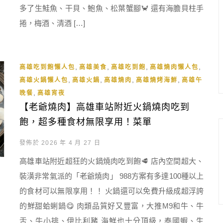
多了生鮭魚、干貝、鮑魚、松葉蟹腳🦀 還有海膽貝柱手
捲，梅酒、清酒 […]
,
,
,
,
高雄吃到飽懶人包
高雄美食
高雄吃到飽
高雄燒肉懶人包
,
,
,
,
高雄火鍋懶人包
高雄火鍋
高雄燒肉
高雄燒烤海鮮
高雄午
,
晚餐
高雄宵夜
【老爺燒肉】高雄車站附近火鍋燒肉吃到
飽，超多種食材無限享用！菜單
發佈於 2026 年 4 月 27 日
高雄車站附近超狂的火鍋燒肉吃到飽🥩 店內空間超大、
裝潢非常氣派的「老爺燒肉」 988方案有多達100種以上
的食材可以無限享用！！ 火鍋還可以免費升級成超浮誇
的鮮甜蛤蜊鍋😋 肉類品質好又豐富，大推M9和牛、牛
舌、牛小排、伊比利豬 海鮮也十分頂級，泰國蝦、生