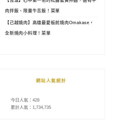
【恆溫】心中第一名的松露蟹黃拌麵，還有牛
肉拌飯、限量牛舌飯！菜單
【己越燒肉】高雄最愛板前燒肉Omakase，
全新燒肉小料理！菜單
網站人氣統計
今日人氣：
428
累計人氣：
1,734,735