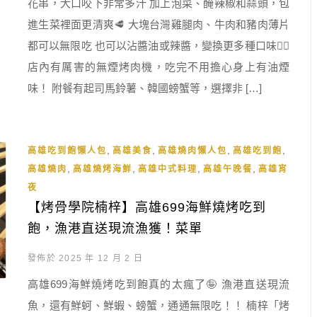
花串，大口咬下非常多汁 加上泡菜、醃辣椒和蒜頭，包
進生菜裡面更清爽🥩 大塊台灣雞腿肉、牛肉和豬肉薄片
都可以無限吃 也可以沾醬油或辣醬，變換更多種口味👍🏻
店內有厲害的無煙烤肉機，吃完不用擔心身上有油煙
味！ 附餐有起司馬鈴薯、韓國螃蟹等，選擇非 […]
,
,
,
,
高雄吃到飽懶人包
高雄美食
高雄燒肉懶人包
高雄吃到飽
,
,
,
,
高雄燒肉
高雄燒烤海鮮
高雄中式料理
高雄午晚餐
高雄宵
夜
【烤骨學院楠梓】高雄699海鮮燒烤吃到
飽，漁港直送現流漁獲！菜單
發佈於 2025 年 12 月 2 日
高雄699海鮮燒烤吃到飽真的太瘋了🤪 漁港直送現流
魚，還有鮮蚵、鮮蝦、螃蟹，通通無限吃！！ 楠梓「烤