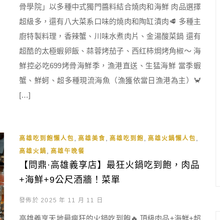
骨學院」以多種中式獨門醬料結合燒肉和海鮮 肉品選擇
超級多，還有八大菜系口味的燒肉和陶缸漬肉🥩 多種主
廚特製料理，香辣蟹、川味水煮肉片、金湯酸菜鍋 還有
超酷的太極蝦卵飯、蒜蓉烤茄子、西红柿焗烤角椒～ 海
鮮控必吃699烤骨海鮮季，漁港直送、生猛海鮮 當季蝦
蟹、鮮蚵、超多種現流海魚（漁獲依當日漁港為主）🦀
[…]
,
,
,
,
高雄吃到飽懶人包
高雄美食
高雄吃到飽
高雄火鍋懶人包
,
高雄火鍋
高雄午晚餐
【問鼎·高雄義享店】最狂火鍋吃到飽，肉品
+海鮮+9公尺酒牆！菜單
發佈於 2025 年 11 月 11 日
高雄義享天地最瘋狂的火鍋吃到飽🔥 頂級肉品+海鮮+超