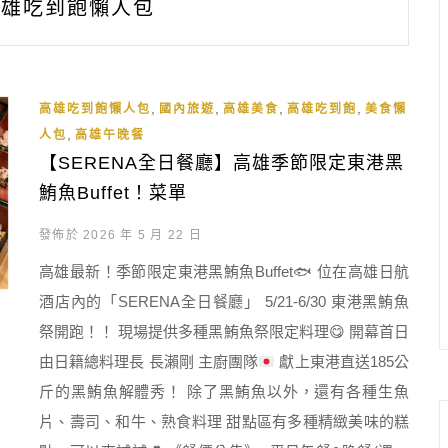
高雄吃到飽懶人包
,
,
,
,
高雄吃到飽懶人包
國內旅遊
高雄美食
高雄吃到飽
美食懶
,
人包
高雄午晚餐
【SERENA全日餐廳】高雄季節限定東港黑
鮪魚Buffet！菜單
發佈於 2026 年 5 月 22 日
高雄最新！季節限定東港黑鮪魚Buffet
🐟
位在高雄日航
酒店內的「SERENA全日餐廳」 5/21-6/30 東港黑鮪魚
祭開跑！！ 現場提供多種黑鮪魚祭限定料理
😋
開幕首日
由日籍總料理長 長瀨剛 主廚團隊
獻上東港直送185公
斤的黑鮪魚解體秀！ 除了黑鮪魚以外，還有各種生魚
片、壽司、和牛、熟食料理 甜點區有多種精緻美味的糕