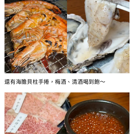
還有海膽貝柱手捲，梅酒、清酒喝到飽～