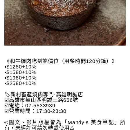
《和牛燒肉吃到飽價位（用餐時間120分鐘）》
▪️$1280+10%
▪️$1580+10%
▪️$1980+10%
▪️$2580+10%
🏷️新村畜產燒肉專門·高雄明誠店
☑️高雄市鼓山區明誠三路666號
☑️電話：07-5533939
☑️營業時間：17:30-23:30
©️圖文、影片版權皆為「Mandy’s 美食筆記」所
有，未經許可請勿轉載使用⚠️