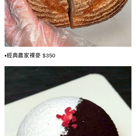
▪️經典農家裸麥 $350