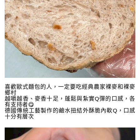
喜歡歐式麵包的人，一定要吃經典農家裸麥和裸麥
鄉村
越嚼越香、麥香十足，蓬鬆與紮實Q彈的口感，各
有支持者😋
德國傳統工藝製作的鹼水扭結外酥脆內軟Q，口感
十分有層次