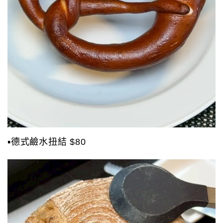
▪️德式鹼水扭結 $80