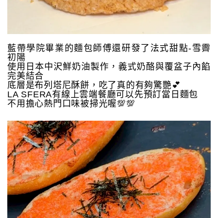
藍帶學院畢業的麵包師傅還研發了法式甜點-雪霽
初陽
使用日本中沢鮮奶油製作，義式奶酪與覆盆子內餡
完美結合
底層是布列塔尼酥餅，吃了真的有夠驚艷💕
LA SFERA有線上雲端餐廳可以先預訂當日麵包
不用擔心熱門口味被掃光喔💯💯