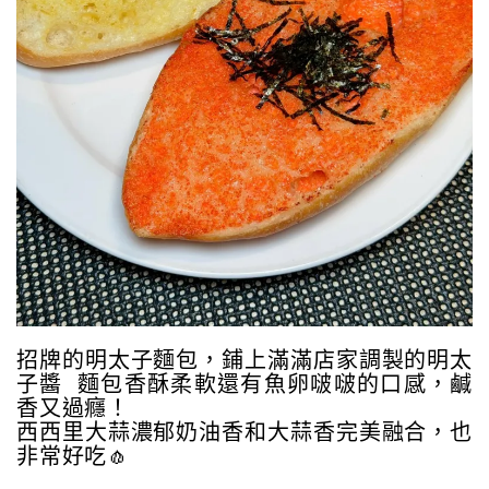
招牌的明太子麵包，鋪上滿滿店家調製的明太
子醬 麵包香酥柔軟還有魚卵啵啵的口感，鹹
香又過癮！
西西里大蒜濃郁奶油香和大蒜香完美融合，也
非常好吃🧄