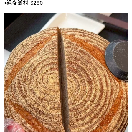
▪️裸麥鄉村 $280