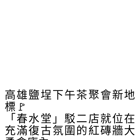
高雄鹽埕下午茶聚會新地
標🚩
「春水堂」駁二店就位在
充滿復古氛圍的紅磚牆大