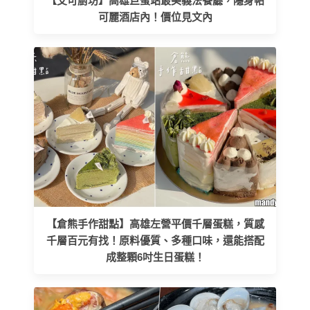
【艾可廚坊】高雄巨蛋站最美義法餐廳，隱身帕
可麗酒店內！價位見文內
【倉熊手作甜點】高雄左營平價千層蛋糕，質感
千層百元有找！原料優質、多種口味，還能搭配
成整顆6吋生日蛋糕！