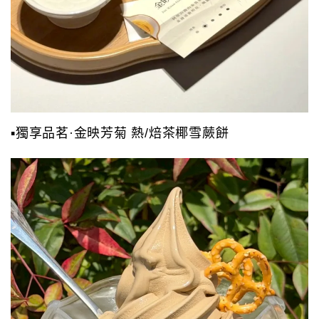
▪️獨享品茗·金映芳菊 熱/焙茶椰雪蕨餅