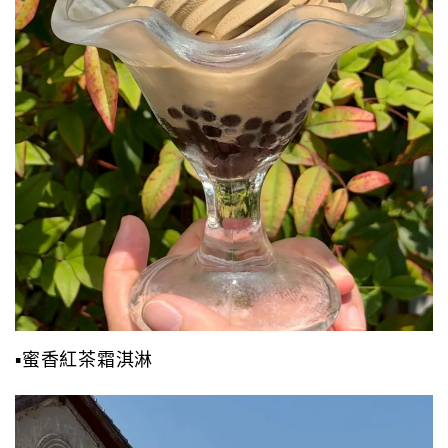
▪️蜜香紅茶霜淇淋