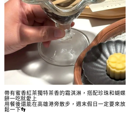
帶有蜜香紅茶獨特茶香的霜淇淋，搭配珍珠和蝴蝶
餅一吃就愛上
用餐後還能在高雄港旁散步，週末假日一定要來放
鬆一下👣