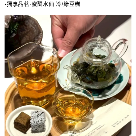
▪️獨享品茗·蜜蘭水仙 冷/綠豆糕