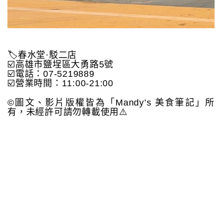
🏷️春水堂·駁二店
☑️高雄市鹽埕區大勇路5號
☑️電話：07-5219889
☑️營業時間：11:00-21:00
©️圖文、影片版權皆為「Mandy’s 美食筆記」所
有，未經許可請勿轉載使用⚠️