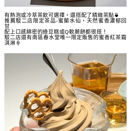
有熱泡或冷萃茶飲可選擇，還搭配了精緻茶點🍵
推薦駁二店限定茶品-蜜蘭水仙，天然蜜香濃郁回
甘
配上口感綿密的綠豆糕或Q軟蕨餅都很搭！
駁二店還有南區春水堂唯一限定販售的蜜香紅茶霜
淇淋🍦