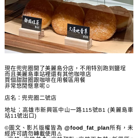
現在兜兜圈開了美麗島分店，不用特別跑到鹽埕
而且美麗島車站裡還有其他咖啡店
買個甜甜圈跟咖啡在用餐區用餐
非常悠閒愜意呢☺️
店名：兜兜圈二號店
地址：高雄市新興區中山一路115號B1 (美麗島車
站11號出口)
©圖文、影片版權皆為
@food_fat_plan
所有，未
經許可請勿轉載使用⚠️