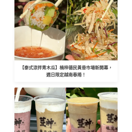
【泰式涼拌青木瓜】楠梓德民黃昏市場新開幕，
週日限定越南春捲！