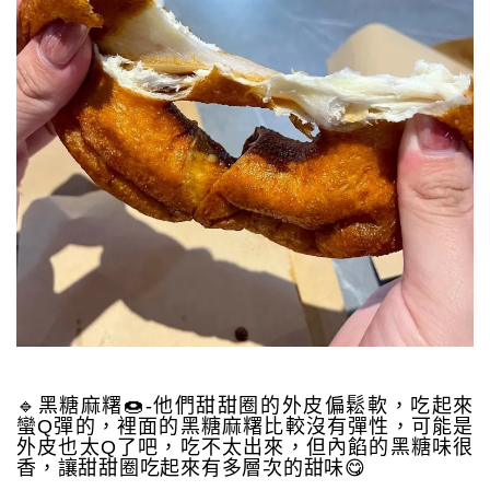
🔹黑糖麻糬🍩-他們甜甜圈的外皮偏鬆軟，吃起來
蠻Q彈的，裡面的黑糖麻糬比較沒有彈性，可能是
外皮也太Q了吧，吃不太出來，但內餡的黑糖味很
香，讓甜甜圈吃起來有多層次的甜味😋