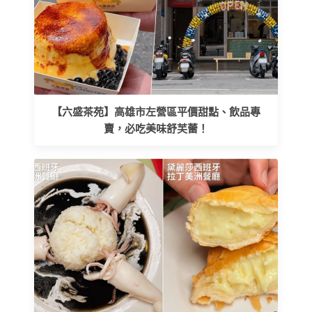
【六盛茶苑】高雄市左營區平價甜點、飲品專
賣，必吃美味舒芙蕾！