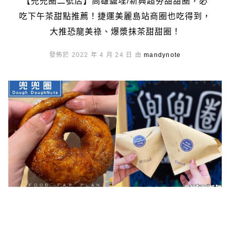
【兜兜圈二號店】高雄鹽埕/新興超夯甜甜圈，必
吃下午茶甜點推薦！捷運美麗島站商圈也吃得到，
大推恐龍美祿、爆漿抹茶甜甜圈！
發佈於 2022 年 4 月 24 日 由
mandynote