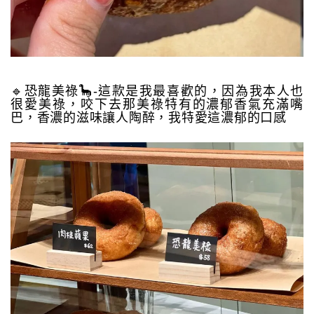
🔹恐龍美祿🦕-這款是我最喜歡的，因為我本人也
很愛美祿，咬下去那美祿特有的濃郁香氣充滿嘴
巴，香濃的滋味讓人陶醉，我特愛這濃郁的口感