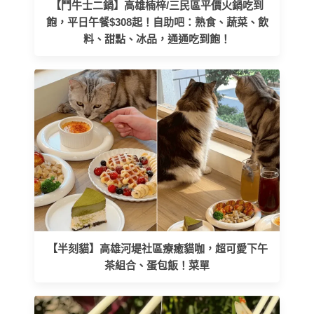
【鬥牛士二鍋】高雄楠梓/三民區平價火鍋吃到
飽，平日午餐$308起！自助吧：熟食、蔬菜、飲
料、甜點、冰品，通通吃到飽！
【半刻貓】高雄河堤社區療癒貓咖，超可愛下午
茶組合、蛋包飯！菜單