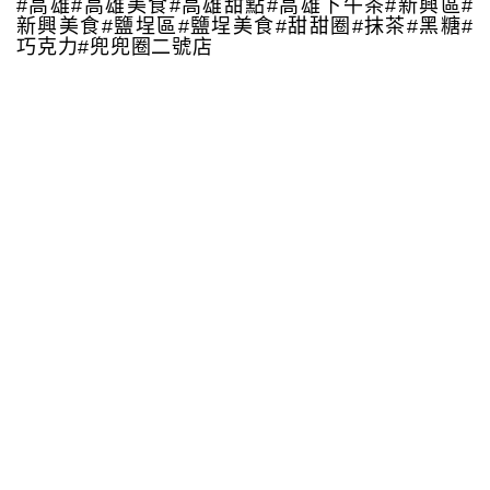
#高雄#高雄美食#高雄甜點#高雄下午茶#新興區#
新興美食#鹽埕區#鹽埕美食#甜甜圈#抹茶#黑糖#
巧克力#兜兜圈二號店