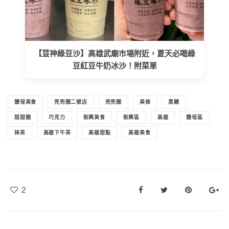
【荳神綠豆沙】高雄武廟市場附近，夏天必喝綠
豆紅豆牛奶冰沙！附菜單
鹽埕美食
兜兜圈二號店
兜兜圈
美祿
黑糖
甜甜圈
巧克力
新興美食
新興區
高雄
鹽埕區
抹茶
高雄下午茶
高雄甜點
高雄美食
2