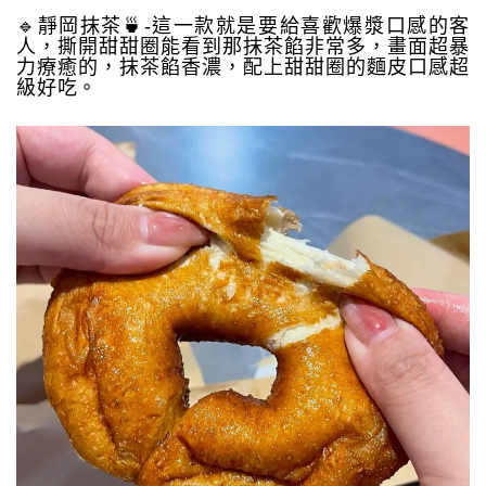
🔹靜岡抹茶🍵-這一款就是要給喜歡爆漿口感的客
人，撕開甜甜圈能看到那抹茶餡非常多，畫面超暴
力療癒的，抹茶餡香濃，配上甜甜圈的麵皮口感超
級好吃。