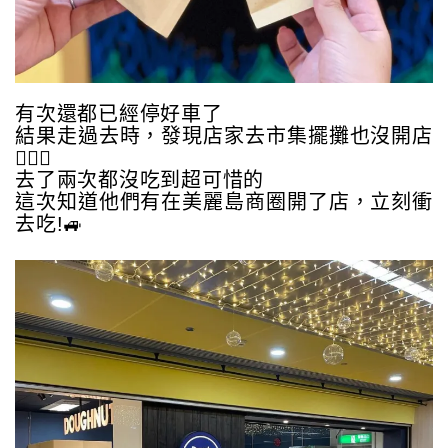
有次還都已經停好車了
結果走過去時，發現店家去市集擺攤也沒開店
🤦🏻‍♂️
去了兩次都沒吃到超可惜的
這次知道他們有在美麗島商圈開了店，立刻衝
去吃!🚙