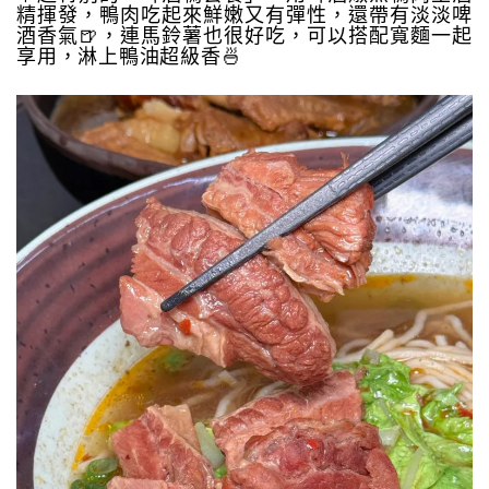
精揮發，鴨肉吃起來鮮嫩又有彈性，還帶有淡淡啤
酒香氣🍺，連馬鈴薯也很好吃，可以搭配寬麵一起
享用，淋上鴨油超級香🍜