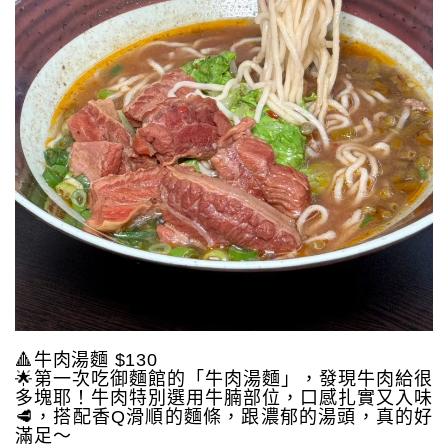
🔺牛肉湯麵 $130
🌟第一次吃御麵館的「牛肉湯麵」，發現牛肉給很
多塊耶！牛肉特別選用牛腩部位，口感扎實又入味
🥩，搭配香Q滑順的麵條，跟濃郁的湯頭，真的好
滿足～