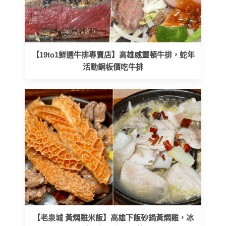
【19to1鮮選牛排專賣店】高雄威靈頓牛排，蛇年
活動銅板價吃牛排
【老泉城 黃燜雞米飯】高雄下飯砂鍋黃燜雞，冰