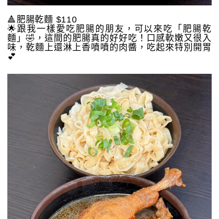
🔺肥腸乾麵 $110
🌟跟我一樣愛吃肥腸的朋友，可以來吃「肥腸乾
麵」🤣，這間的肥腸真的好好吃！口感軟嫩又很入
味，乾麵上還淋上香噴噴的肉醬，吃起來特別開胃
💕