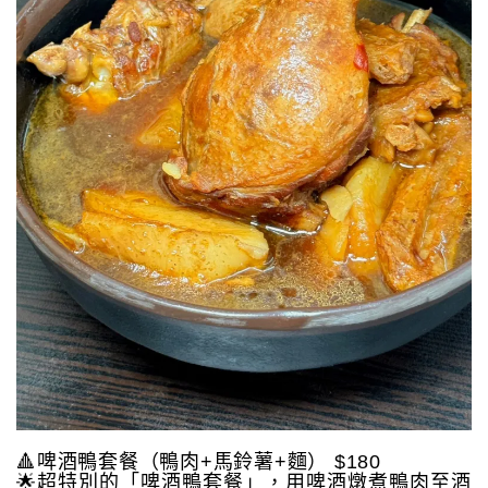
🔺啤酒鴨套餐（鴨肉+馬鈴薯+麵） $180
🌟超特別的「啤酒鴨套餐」，用啤酒燉煮鴨肉至酒