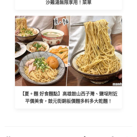
沙雞湯無限享用！菜單
【夏。麵 好食麵點】高雄鼓山西子灣、鹽埕附近
平價美食，鼓元街銅板價麵多料多大乾麵！