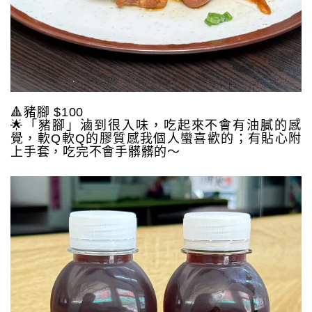
🔺豬腳 $100
🌟「豬腳」滷到很入味，吃起來不會有油膩的感
覺，軟Q軟Q的膠質感我個人蠻喜歡的；有貼心附
上手套，吃完不會手髒髒的～