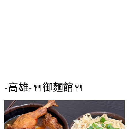
-高雄-🍴御麵館🍴