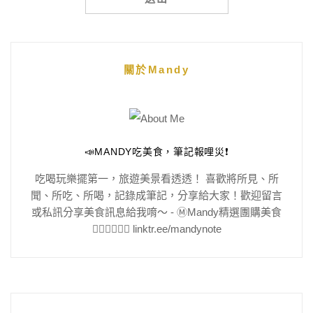
Alternative:
關於Mandy
📣MANDY吃美食，筆記報哩災❗️
吃喝玩樂擺第一，旅遊美景看透透！ 喜歡將所見、所
聞、所吃、所喝，記錄成筆記，分享給大家！歡迎留言
或私訊分享美食訊息給我唷～ - Ⓜ️Mandy精選團購美食
👇🏻👇🏻👇🏻 linktr.ee/mandynote