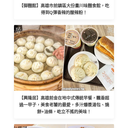
【御麵館】高雄市前鎮區大份量川味麵食館，吃
得到Q彈香辣的酸辣粉！
【興隆居】高雄前金在地中式傳統早餐，飄香超
過一甲子，美食老饕的最愛，多汁爆漿湯包、燒
餅+油條，屹立不搖的美味！