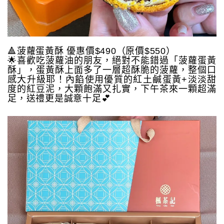
🔺菠蘿蛋黃酥 優惠價$490（原價$550）
🌟喜歡吃菠蘿油的朋友，絕對不能錯過「菠蘿蛋黃
酥」，蛋黃酥上面多了一層超酥脆的菠蘿，整個口
感大升級耶！內餡使用優質的紅土鹹蛋黃+淡淡甜
度的紅豆泥，大顆飽滿又扎實，下午茶來一顆超滿
足，送禮更是誠意十足💕