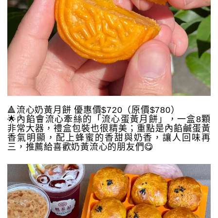
🔺流心奶黃月餅 優惠價$720（原價$780）
🌟內餡會流心牽絲的「流心蛋黃月餅」，一盒8顆
非常大器，禮盒包裝也很精美；重點是內餡鹹蛋黃
香氣明顯，配上蜂蜜的香甜與奶香，讓人回味再
三，推薦給喜歡奶黃流心的朋友們😋