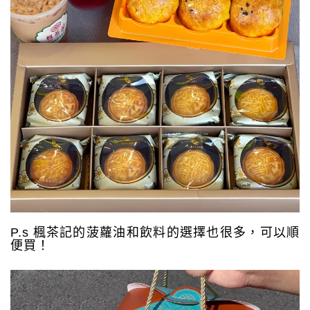
P.s 楓茶記的菠蘿油和飲料的選擇也很多，可以順
便買！