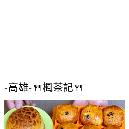
-高雄-🍴楓茶記🍴