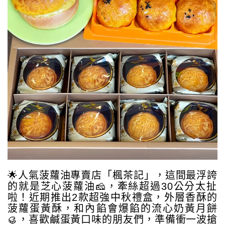
🌟人氣菠蘿油專賣店「楓茶記」，這間最浮誇
的就是芝心菠蘿油🧀️，牽絲超過30公分太扯
啦！近期推出2款超強中秋禮盒，外層香酥的
菠蘿蛋黃酥，和內餡會爆餡的流心奶黃月餅
🥮，喜歡鹹蛋黃口味的朋友們，準備衝一波搶