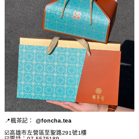
📍楓茶記：
@foncha.tea
☑️高雄市左營區至聖路291號1樓
☑️電話：07-5575189