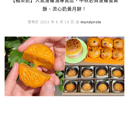
【楓茶記】人氣菠蘿油專賣店，中秋必買菠蘿蛋黃
酥、流心奶黃月餅！
發佈於 2023 年 8 月 18 日 由
mandynote