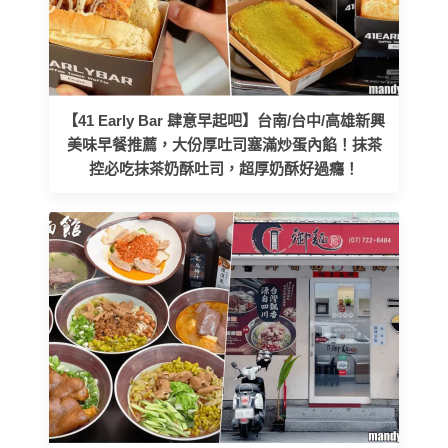
【41 Early Bar 肆意早起吧】台南/台中/高雄新興
美味早餐推薦，大份厚吐司塞滿炒蛋內餡！抹茶
控必吃抹茶奶酥吐司，超厚奶酥好過癮！