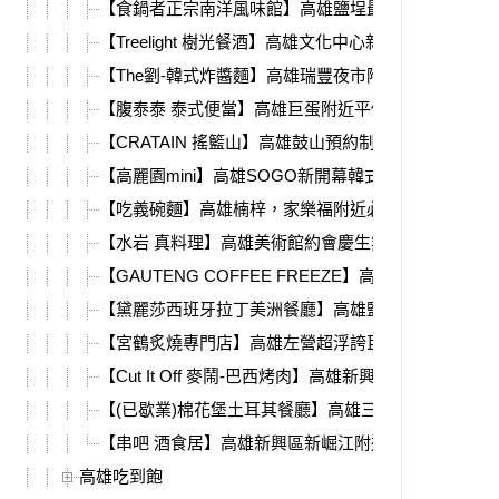
【食鍋者正宗南洋風味館】高雄鹽埕最強肉骨茶火鍋
【Treelight 樹光餐酒】高雄文化中心新開幕，月球餐
【The劉-韓式炸醬麵】高雄瑞豐夜市附近，黑白大廚
【腹泰泰 泰式便當】高雄巨蛋附近平價泰式料理，椰
【CRATAIN 搖籃山】高雄鼓山預約制無菜單法式料理
【高麗園mini】高雄SOGO新開幕韓式料理，平價銅
【吃義碗麵】高雄楠梓，家樂福附近必吃義大利麵、pizz
【水岩 真料理】高雄美術館約會慶生無菜單餐廳，客
【GAUTENG COFFEE FREEZE】高雄新開幕異國料
【黛麗莎西班牙拉丁美洲餐廳】高雄鹽埕隱藏版的異
【宮鶴炙燒專門店】高雄左營超浮誇巨無霸火鍋，高品
【Cut It Off 麥鬧-巴西烤肉】高雄新興區不怕
【(已歇業)棉花堡土耳其餐廳】高雄三民區悦誠廣場
【串吧 酒食居】高雄新興區新崛江附近宵夜串燒推薦
高雄吃到飽