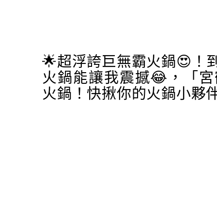
🌟超浮誇巨無霸火鍋😍
火鍋能讓我震撼😂，「
火鍋！快揪你的火鍋小夥伴