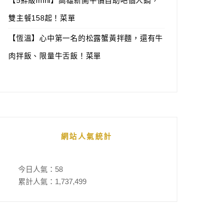
【5鮮級mini】高雄新開平價自助吧個人鍋，
雙主餐158起！菜單
【恆溫】心中第一名的松露蟹黃拌麵，還有牛
肉拌飯、限量牛舌飯！菜單
網站人氣統計
今日人氣：
58
累計人氣：
1,737,499