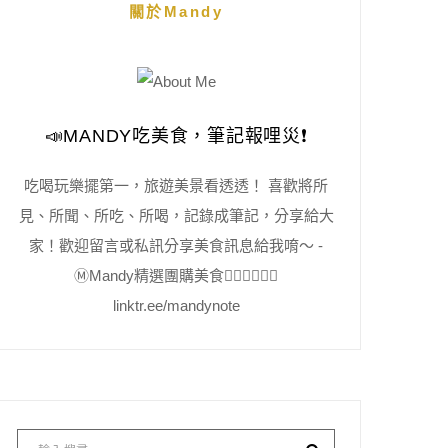
關於Mandy
📣MANDY吃美食，筆記報哩災❗️
吃喝玩樂擺第一，旅遊美景看透透！ 喜歡將所
見、所聞、所吃、所喝，記錄成筆記，分享給大
家！歡迎留言或私訊分享美食訊息給我唷～ -
Ⓜ️Mandy精選團購美食👇🏻👇🏻👇🏻
linktr.ee/mandynote