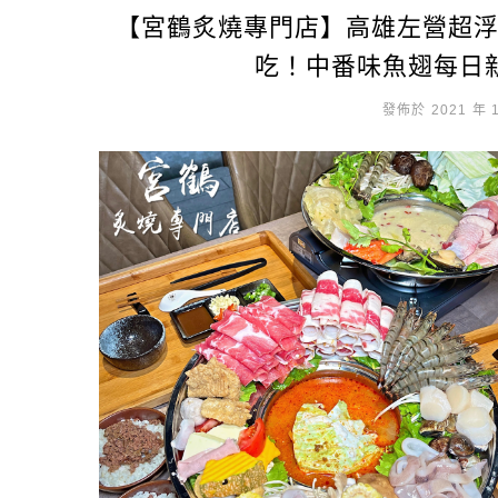
【宮鶴炙燒專門店】高雄左營超
吃！中番味魚翅每日
發佈於 2021 年 