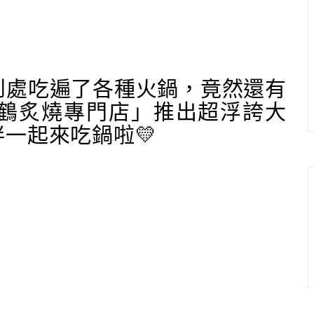
！到處吃遍了各種火鍋，竟然還有
宮鶴炙燒專門店」推出超浮誇大
一起來吃鍋啦💛