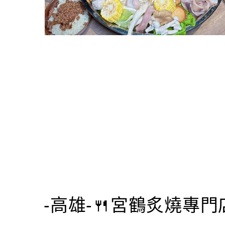
-高雄-🍴宮鶴炙燒專門