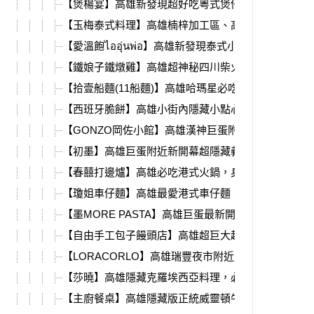
【煲楊宴】高雄新發現超好吃粵式煲仔菜，必吃鹹香
【玉梅泰式料理】高雄楠梓加工區、高科大附近，平
【愛溫飽ไออุ่นพ่อ】高雄新發現泰式小店，平價又道
【鐵娘子鐵燉雞】高雄超神秘四川柴火雞，楠梓高科
【拾壹船麵(11船麵)】高雄哈瑪星必吃，道地泰國船
【西班牙脆餅】高雄小街內隱藏小點心，金黃酥脆的
【GONZO岡佐小館】高雄漢神巨蛋附近，歐洲主廚
【初墨】高雄巨蛋附近新開幕超隱藏義式料理，義大
【春囍打邊爐】高雄必吃港式火鍋，身分證活動送大
【瓊姐車仔麵】高雄最愛港式車仔麵，浴火重生在建
【墨MORE PASTA】高雄巨蛋最新開幕，超濃郁蝦醬
【自由手工包子饅頭店】高雄超巨大越南手工海鮮包
【LORACORLO】高雄瑞豐夜市附近，道地以色列料
【莎曉】高雄隱藏克羅埃西亞料理，必吃戰斧豬、牧
【主廚餐桌】高雄隱藏版正統威靈頓牛排，歐式無菜