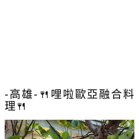
-高雄-🍴哩啦歐亞融合料
理🍴