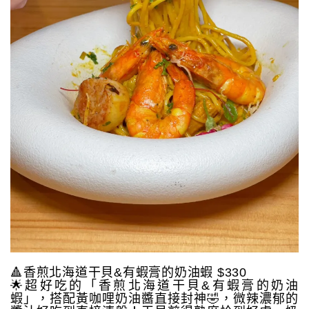
🔺香煎北海道干貝&有蝦膏的奶油蝦 $330
🌟超好吃的「香煎北海道干貝&有蝦膏的奶油
蝦」，搭配黃咖哩奶油醬直接封神🤣，微辣濃郁的