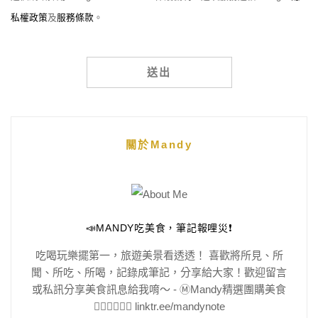
私權政策
及
服務條款
。
Alternative:
關於Mandy
📣MANDY吃美食，筆記報哩災❗️
吃喝玩樂擺第一，旅遊美景看透透！ 喜歡將所見、所
聞、所吃、所喝，記錄成筆記，分享給大家！歡迎留言
或私訊分享美食訊息給我唷～ - Ⓜ️Mandy精選團購美食
👇🏻👇🏻👇🏻 linktr.ee/mandynote