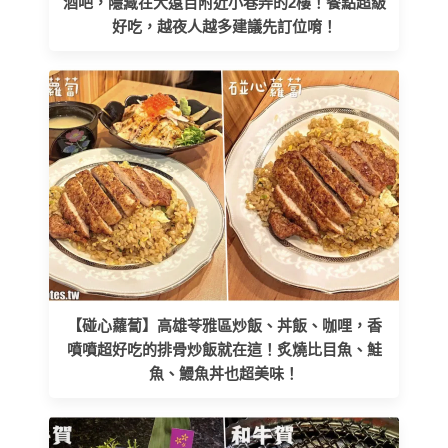
酒吧，隱藏在大遠百附近小巷弄的2樓！餐點超級
好吃，越夜人越多建議先訂位唷！
【碰心蘿蔔】高雄苓雅區炒飯、丼飯、咖哩，香
噴噴超好吃的排骨炒飯就在這！炙燒比目魚、鮭
魚、鰻魚丼也超美味！