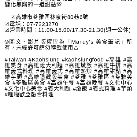
變化無窮的一道甜點💯
☑️高雄市苓雅區林泉街80巷6號
☑️電話：07-7223270
☑️營業時間：11:00-15:00/17:30-21:30(週一公休)
©️圖文、影片版權皆為「Mandy’s 美食筆記」所
有，未經許可請勿轉載使用⚠️
#Taiwan #Kaohsiung #kaohsiungfood #高雄 #高
雄美食 #高雄義大利麵 #高雄燉飯 #高雄牛排 #高
雄義式料理 #高雄義式 #高雄熱炒 #高雄甜點 #高
雄芋頭 #高雄隱藏版美食 #苓雅 #苓雅區 #苓雅美
食 #苓雅區美食 #高雄午餐 #高雄晚餐 #文化中心
#文化中心美食 #義大利麵 #燉飯 #義式料理 #芋頭
#哩啦歐亞融合料理