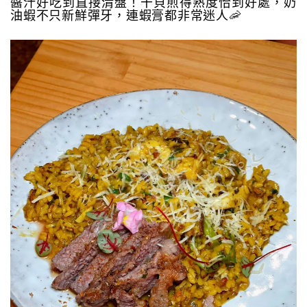
醬汁好吃到直接清盤！干貝煎得熟度恰到好處，奶
油蝦不只新鮮彈牙，連蝦膏都非常迷人🦐