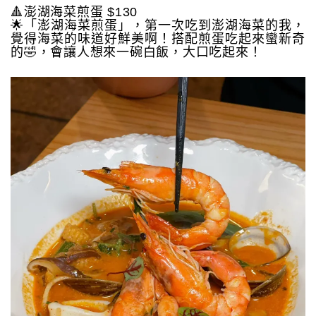
🔺澎湖海菜煎蛋 $130
🌟「澎湖海菜煎蛋」，第一次吃到澎湖海菜的我，
覺得海菜的味道好鮮美啊！搭配煎蛋吃起來蠻新奇
的🤣，會讓人想來一碗白飯，大口吃起來！