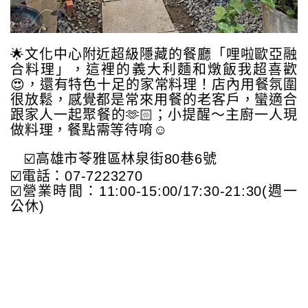
🌟文化中心附近超級隱藏的餐廳「哩啦歐亞融
合料理」，這裡的義大利麵和燉飯我超喜歡
😍，還有特色十足的家常料理！店內用餐氛圍
很放鬆，感覺都是常來用餐的老客戶，蠻適合
跟家人一起聚餐的🫶🏻；小提醒～主廚一人現
做料理，餐點需等待唷☺️
☑️高雄市苓雅區林泉街80巷6號
☑️電話：07-7223270
☑️營業時間：11:00-15:00/17:30-21:30(週一
公休)