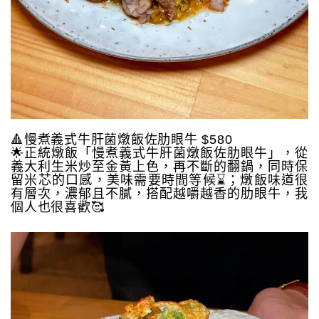
🔺慢煮義式牛肝菌燉飯佐肋眼牛 $580
🌟正統燉飯「慢煮義式牛肝菌燉飯佐肋眼牛」，從
義大利生米炒至金黃上色，再不斷的翻鍋，同時保
留米芯的口感，美味需要時間等候⌛️；燉飯味道很
有層次，濃郁且不膩，搭配越嚼越香的肋眼牛，我
個人也很喜歡🥰