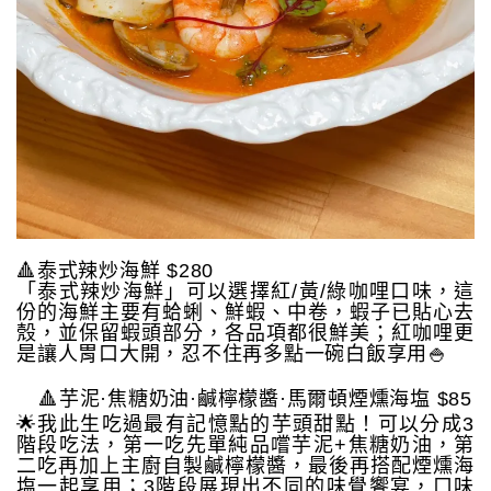
🔺泰式辣炒海鮮 $280
「泰式辣炒海鮮」可以選擇紅/黃/綠咖哩口味，這
份的海鮮主要有蛤蜊、鮮蝦、中卷，蝦子已貼心去
殼，並保留蝦頭部分，各品項都很鮮美；紅咖哩更
是讓人胃口大開，忍不住再多點一碗白飯享用🍚
🔺芋泥·焦糖奶油·鹹檸檬醬·馬爾頓煙燻海塩 $85
🌟我此生吃過最有記憶點的芋頭甜點！可以分成3
階段吃法，第一吃先單純品嚐芋泥+焦糖奶油，第
二吃再加上主廚自製鹹檸檬醬，最後再搭配煙燻海
塩一起享用；3階段展現出不同的味覺饗宴，口味