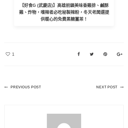
【好食G (武慶店)】高雄前鎮美味香雞排、鹹酥
雞、炸物，嗜辣者必吃秘製辣粉，冬天老闆還提
供暖心的免費黑糖薑茶！
1
PREVIOUS POST
NEXT POST