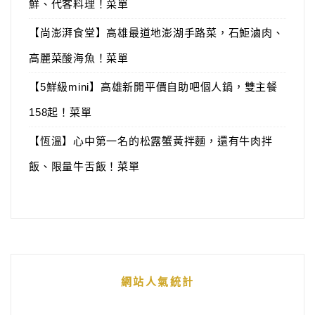
鮮、代客料理！菜單
【尚澎湃食堂】高雄最道地澎湖手路菜，石鮔滷肉、
高麗菜酸海魚！菜單
【5鮮級mini】高雄新開平價自助吧個人鍋，雙主餐
158起！菜單
【恆溫】心中第一名的松露蟹黃拌麵，還有牛肉拌
飯、限量牛舌飯！菜單
網站人氣統計