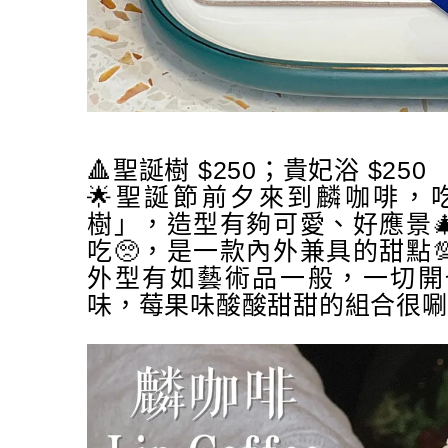
🔺聖誕樹 $250；貴妃浴 $250
🌟聖誕節前夕來到麟咖啡，
樹」，造型有夠可愛、好應景
吃🥺，是一款內外兼具的甜點
外型有如藝術品一般，一切開
味，莓果味酸酸甜甜的組合很唰