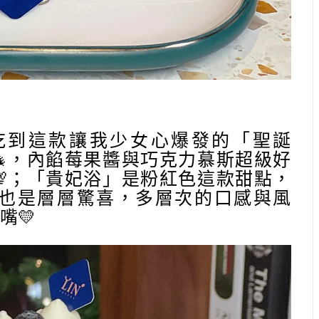
吃到這款讓我少女心爆發的「聖誕
，內餡莓果醬與巧克力慕斯超級好
💯；「貴妃浴」是粉紅色這款甜點，
也是層層驚喜，多層次的口感與風
嘴💛