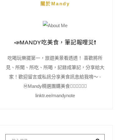
關於Mandy
📣MANDY吃美食，筆記報哩災❗️
吃喝玩樂擺第一，旅遊美景看透透！ 喜歡將所
見、所聞、所吃、所喝，記錄成筆記，分享給大
家！歡迎留言或私訊分享美食訊息給我唷～ -
Ⓜ️Mandy精選團購美食👇🏻👇🏻👇🏻
linktr.ee/mandynote