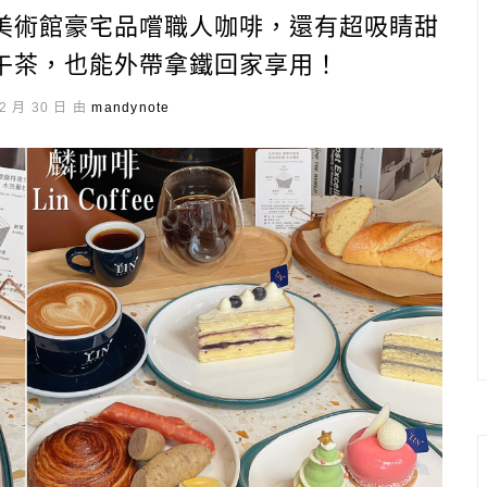
鼓山區美術館豪宅品嚐職人咖啡，還有超吸睛甜
午茶，也能外帶拿鐵回家享用！
2 月 30 日 由
mandynote