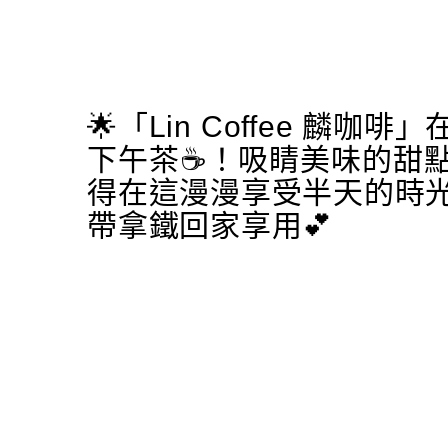
🌟「Lin Coffee 麟
下午茶☕️！吸睛美味的甜
得在這漫漫享受半天的時光
帶拿鐵回家享用💕