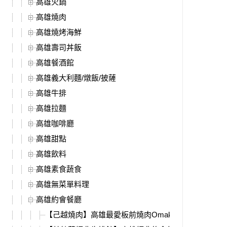
高雄火鍋
高雄燒肉
高雄燒烤海鮮
高雄壽司丼飯
高雄餐酒館
高雄義大利麵/燉飯/披薩
高雄牛排
高雄拉麵
高雄咖啡廳
高雄甜點
高雄飲料
高雄素食蔬食
高雄無菜單料理
高雄約會餐廳
【己越燒肉】高雄最愛板前燒肉Omakase，全新燒肉