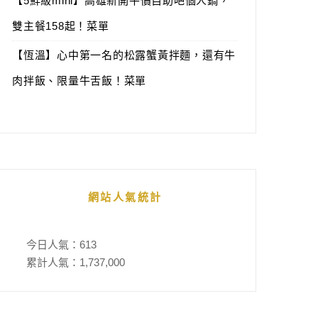
【5鮮級mini】高雄新開平價自助吧個人鍋，
雙主餐158起！菜單
【恆溫】心中第一名的松露蟹黃拌麵，還有牛
肉拌飯、限量牛舌飯！菜單
網站人氣統計
今日人氣：
613
累計人氣：
1,737,000