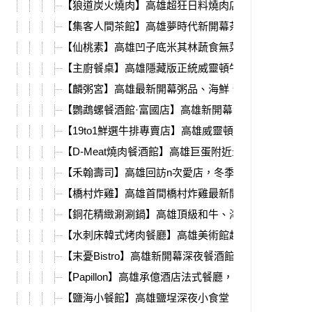
【狼道炭火燒肉】高雄超狂日料燒肉店，頂級食材、
【集客人間茶館】高雄夢時代新開幕茶館，餐點豐富
【仙桃素】高雄凹子底米其林蔬食無菜單料理，頂級
【主廚餐桌】高雄隱藏版正統威靈頓牛排，歐式無菜
【麟粥宮】高雄最新開幕粥品、海鮮、熱炒，超頂級
【鸚鵡螺餐酒館·富國店】高雄新開幕潛水艇餐酒館，
【19to1鮮選牛排專賣店】高雄威靈頓牛排，蛇年活動
【D-Meat燒肉餐酒館】高雄巨蛋附近最新開幕燒肉店
【禾翰壽司】高雄回訪n次愛店，冬季新推出鴨胸雞白
【橋村炸雞】高雄首間橋村炸雞最新開幕，夢時代限
【銅花精緻涮涮鍋】高雄頂級和牛、海鮮火鍋，除夕
【水刺床韓式烤肉餐廳】高雄美術館超強韓式燒肉，
【末憂Bistro】高雄新開幕深夜餐酒館，12月聖誕限
【Papillon】高雄承億酒店法式餐廳，最新冬季限定餐
【鹽海小餐館】高雄鹽埕深夜小食堂，必吃蟹肉蛋湯