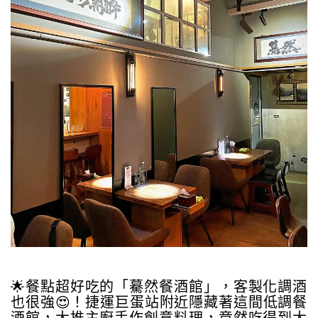
🌟餐點超好吃的「驀然餐酒館」，客製化調酒
也很強😍！捷運巨蛋站附近隱藏著這間低調餐