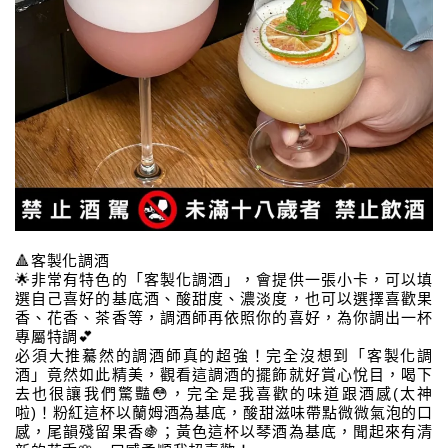
🔺客製化調酒
🌟非常有特色的「客製化調酒」，會提供一張小卡，可以填
選自己喜好的基底酒、酸甜度、濃淡度，也可以選擇喜歡果
香、花香、茶香等，調酒師再依照你的喜好，為你調出一杯
專屬特調💕
必須大推驀然的調酒師真的超強！完全沒想到「客製化調
酒」竟然如此精美，觀看這調酒的擺飾就好賞心悅目，喝下
去也很讓我們驚豔😳，完全是我喜歡的味道跟酒感(太神
啦)！粉紅這杯以蘭姆酒為基底，酸甜滋味帶點微微氣泡的口
感，尾韻殘留果香🍇；黃色這杯以琴酒為基底，聞起來有清