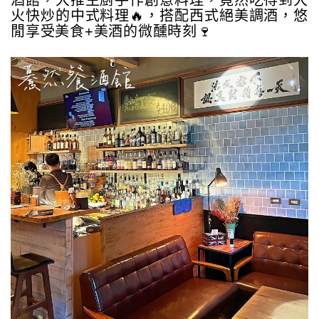
酒館，大推主廚手作創意料理，竟然吃得到大
火快炒的中式料理🔥，搭配西式絕美調酒，悠
閒享受美食+美酒的微醺時刻🍷