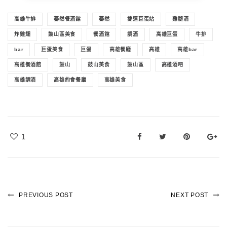
高雄牛排
驀然餐酒館
驀然
捷運巨蛋站
雞腿酒
炸雞翅
鼓山區美食
餐酒館
調酒
高雄巨蛋
牛排
bar
巨蛋美食
巨蛋
高雄餐廳
高雄
高雄bar
高雄餐酒館
鼓山
鼓山美食
鼓山區
高雄酒吧
高雄調酒
高雄約會餐廳
高雄美食
1
PREVIOUS POST
NEXT POST