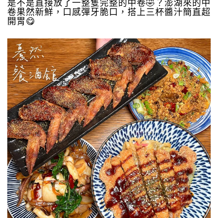
是不是直接放了一整隻完整的中卷🤣？澎湖來的中
卷果然新鮮，口感彈牙脆口，搭上三杯醬汁簡直超
開胃😋