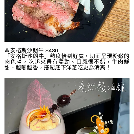
🔺安格斯沙朗牛 $480
「安格斯沙朗牛」熟度恰到好處，切面呈現粉嫩的
肉色🥩，吃起來帶有嚼勁、口感很不錯，牛肉鮮
甜、越嚼越香，搭配底下洋蔥吃更為清爽！