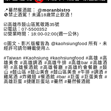
📍驀然餐酒館：
@moranbistro
🚫禁止酒駕！未滿18歲禁止飲酒！
☑️高雄市鼓山區篤敬路35號
☑️電話：07-5500352
☑️營業時間：18:00-02:00(週一公休)
©️圖文、影片版權皆為 @kaohsiungfood 所有，未
經許可請勿轉載使用⚠️
#Taiwan #Kaohsiung #kaohsiungfood #高雄 #高
雄美食 #高雄調酒 #高雄牛排 #高雄bar #高雄酒
吧 #高雄餐酒館 #高雄餐廳 #高雄約會餐廳 #鼓
山 #鼓山區 #鼓山美食 #鼓山區美食 #牛排 #調酒 #
雞尾酒 #炸雞翅 #餐酒館 #bar #巨蛋 #巨蛋美食 #
高雄巨蛋 #捷運巨蛋站 #驀然 #驀然餐酒館