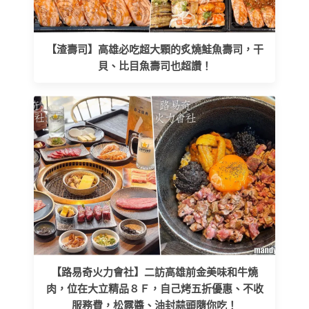
【渣壽司】高雄必吃超大顆的炙燒鮭魚壽司，干
貝、比目魚壽司也超讚！
【路易奇火力會社】二訪高雄前金美味和牛燒
肉，位在大立精品８Ｆ，自己烤五折優惠、不收
服務費，松露醬、油封蒜頭隨你吃！