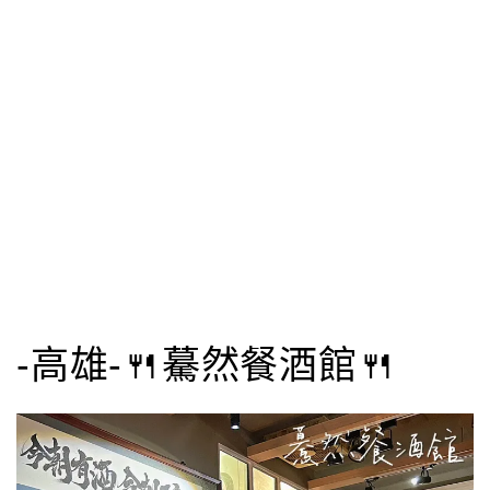
-高雄-🍴驀然餐酒館🍴