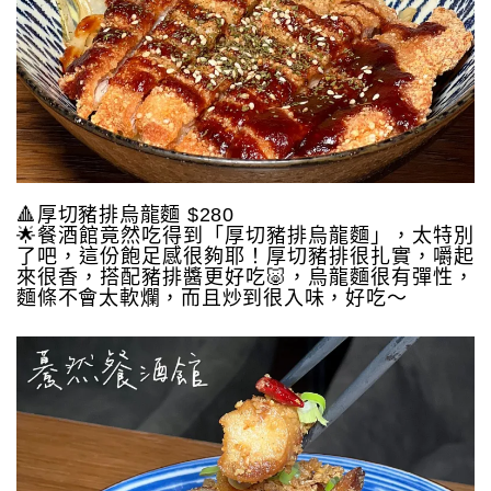
🔺厚切豬排烏龍麵 $280
🌟餐酒館竟然吃得到「厚切豬排烏龍麵」，太特別
了吧，這份飽足感很夠耶！厚切豬排很扎實，嚼起
來很香，搭配豬排醬更好吃🐷，烏龍麵很有彈性，
麵條不會太軟爛，而且炒到很入味，好吃～