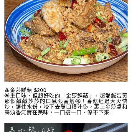
🔺金莎鮮菇 $200
🌟重口味、但超好吃的「金莎鮮菇」，超愛鹹蛋黃
那個鹹鹹莎莎的口感跟香氣🤤！香菇經過大火快
炒，鎖住水份，咬下去燙口爆汁💦，裹上金莎醬和
蒜頭香氣實在美味，一口接一口、停不下來！