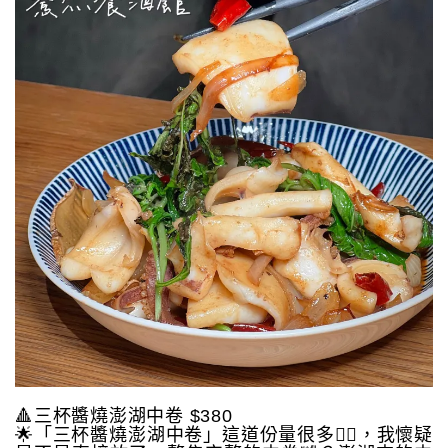
🔺三杯醬燒澎湖中卷 $380
🌟「三杯醬燒澎湖中卷」這道份量很多👍🏻，我懷疑