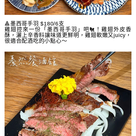
🔺墨西哥手羽 $180/6支
雞翅控來一份「墨西哥手羽」吧🐔！雞翅外皮香
酥，灑上辛香料讓味道更鮮明，雞翅軟嫩又juicy，
很適合配酒吃的小點心～