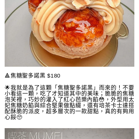
🔺焦糖聖多諾黑 $180
🌟我就是為了這顆「焦糖聖多諾黑」而來的！不要
小看這一顆，吃了才知道其中的美味；脆脆的焦糖
泡芙裡，巧妙的灌入了紅心芭樂內餡😳，外型用太
妃焦糖奶餡與綜合堅果做點綴，還有培茶卡士達搭
配酥脆的派皮，超多層次的一款甜點，真的有夠用
心餒🥺