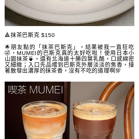
🔺抹茶巴斯克 $150
🌟朋友點的「抹茶巴斯克」，結果被我一直狂吃
🤣，MUMEI的巴斯克真的太好吃啦！使用日本小
山園抹茶🍵，還有北海道十勝四葉乳酪，口感綿密
又細緻；入口先品嚐到巴斯克外層淡淡的焦香，接
著散發出濃厚的抹茶香，沒有不吃的道理啊💯