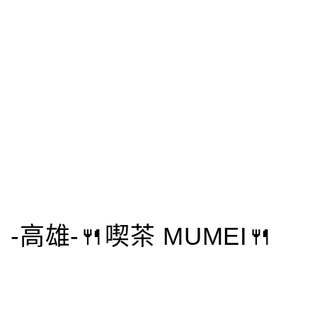
-高雄-🍴喫茶 MUMEI🍴