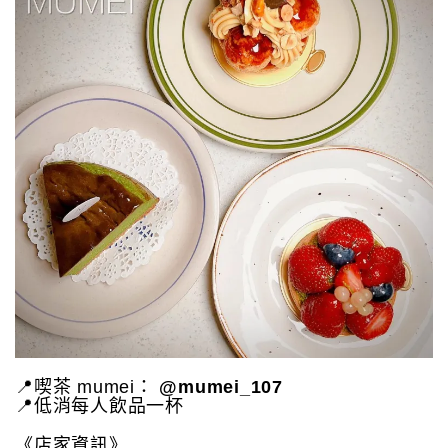
📍喫茶 mumei：
@mumei_107
📍低消每人飲品一杯
《店家資訊》