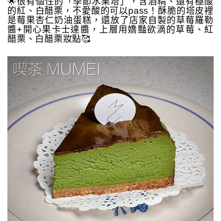
🌟很有個性的「季節水果塔」，含酒精、還有極酸
的紅、白醋栗，不愛酸的可以pass！酥脆的塔皮裡
是莓果杏仁奶油蛋糕，還放了店家自製的草莓羅勒
醬+開心果卡士達醬，上層用嬌豔欲滴的草莓、紅
醋栗、白醋栗妝點🥰