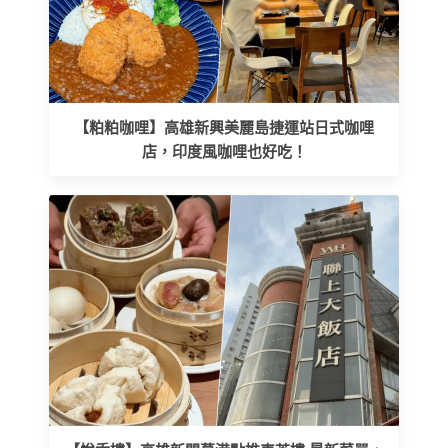
【粕粕咖哩】高雄新興美麗島捷運站日式咖哩
店，印度風咖哩也好吃！