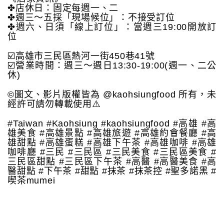
✤店休日：固定每週一、二
✤週三～五採「現場候位」：不接受訂位
✤週六、日須「線上訂位」：當週三19:00開放訂
位
☑️高雄市三民區熱河一街450巷41號
☑️營業時間：週三～週日13:30-19:00(週一、二公
休)
©️圖文、影片版權皆為 @kaohsiungfood 所有，未
經許可請勿轉載使用⚠️
#Taiwan #Kaohsiung #kaohsiungfood #高雄 #高
雄美食 #高雄景點 #高雄旅遊 #高雄約會餐廳 #高
雄甜點 #高雄蛋糕 #高雄下午茶 #高雄咖啡 #高雄
咖啡廳 #三民 #三民區 #三民美食 #三民區美食 #
三民區甜點 #三民區下午茶 #高醫 #高醫美食 #高
醫甜點 #下午茶 #甜點 #抹茶 #抹茶控 #聖多諾黑 #
喫茶mumei