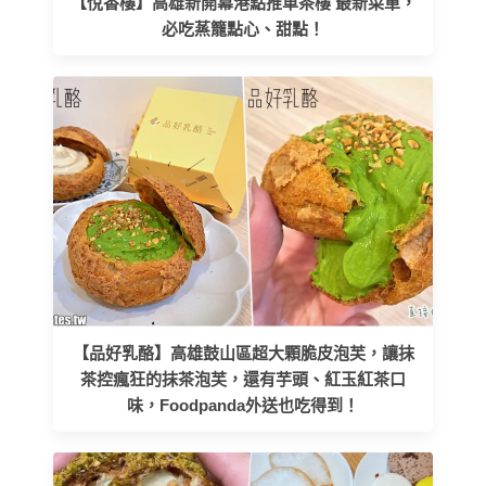
【悅香樓】高雄新開幕港點推車茶樓 最新菜單，
必吃蒸籠點心、甜點！
【品好乳酪】高雄鼓山區超大顆脆皮泡芙，讓抹
茶控瘋狂的抹茶泡芙，還有芋頭、紅玉紅茶口
味，Foodpanda外送也吃得到！