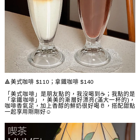
🔺美式咖啡 $110；拿鐵咖啡 $140
「美式咖啡」是朋友點的，我沒喝到☕️；我點的是
「拿鐵咖啡」，美美的漸層好漂亮(滿大一杯的)，
咖啡香氣足，加上香醇的鮮奶很好喝🥛，搭配甜點
一起享用剛剛好☺️