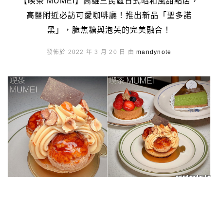
【喫茶 MUMEI】高雄三民區日式昭和風甜點店，
高醫附近必訪可愛咖啡廳！推出新品「聖多諾
黑」，脆焦糖與泡芙的完美融合！
發佈於 2022 年 3 月 20 日 由
mandynote