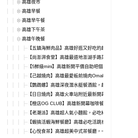
高雄夜市
高雄早餐
高雄早午餐
高雄下午茶
高雄午晚餐
【五鎮海鮮肉品】高雄好逛又好吃的超市，活體海鮮
【尚澎湃食堂】高雄最道地澎湖手路菜，石鮔滷肉、
【5鮮級mini】高雄新開平價自助吧個人鍋，雙主餐15
【己越燒肉】高雄最愛板前燒肉Omakase，全新燒肉
【鸚鵡螺】高雄深夜潛水艇餐酒館，超狂生日香檳塔
【日日燒肉】高雄火車站附近最新開幕，燒肉套餐、
【橙店OG CLUB】高雄新開幕咖啡餐酒館，深夜直
【老潮派】高雄超人氣小麵館，必吃椒麻皮蛋麵、銷
【蝦搞活蝦海鮮餐廳】高雄必吃活跳泰國蝦，爆漿紅
【心悅食茶】高雄超美中式茶餐廳，一整甕佛跳牆用