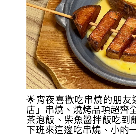
🌟宵夜喜歡吃串燒的朋友
店」串燒、燒烤品項超齊全
茶泡飯、柴魚醬拌飯吃到飽
下班來這邊吃串燒、小酌一