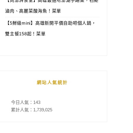
【尚澎湃食堂】高雄最道地澎湖手路菜，石鮔
滷肉、高麗菜酸海魚！菜單
【5鮮級mini】高雄新開平價自助吧個人鍋，
雙主餐158起！菜單
網站人氣統計
今日人氣：
143
累計人氣：
1,739,025