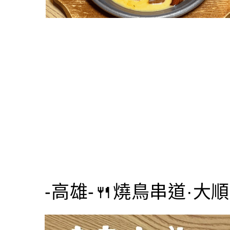
-高雄-🍴燒鳥串道·大順