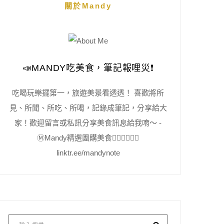
關於Mandy
📣MANDY吃美食，筆記報哩災❗️
吃喝玩樂擺第一，旅遊美景看透透！ 喜歡將所
見、所聞、所吃、所喝，記錄成筆記，分享給大
家！歡迎留言或私訊分享美食訊息給我唷～ -
Ⓜ️Mandy精選團購美食👇🏻👇🏻👇🏻
linktr.ee/mandynote