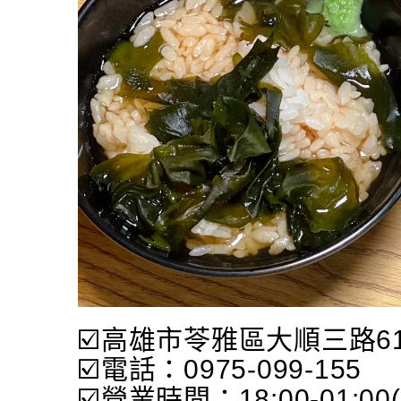
☑️高雄市苓雅區大順三路6
☑️電話：0975-099-155
☑️營業時間：18:00-01:0