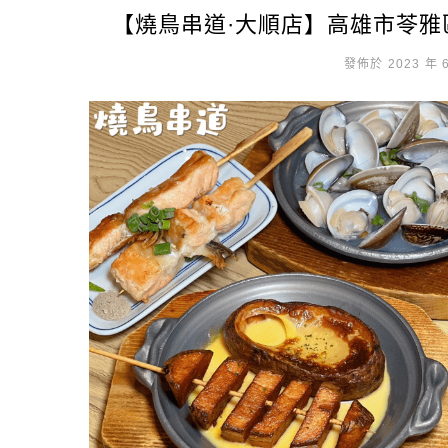
【燒鳥串道·大順店】高雄市苓
發佈於 2023 年 