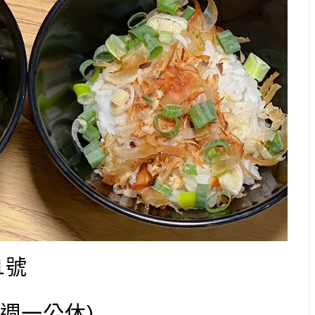
1號
0(週一公休)