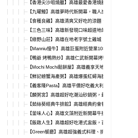
【香港尖沙咀燒臘】高雄最愛香港燒臘，新分店必吃
【九曜鰻】高雄夢時代新開幕，職人炭烤鰻魚飯、丼
【食穫良雞】高雄清爽又好吃的涼麵、雞肉飯，自製
【三色三味】高雄新發現口味超道地的韓國釜飯，小
【綠野山莊】高雄在地老字號土雞城，還有超大停車
【Manniu慢牛】高雄巨蛋附近營業10年的職人牛肉小
【鴨爺 烤鴨熱炒】高雄仁武新開幕烤鴨、熱炒港點，
【Mochi Mochi鬆餅屋】高雄義享天地親子餐廳推薦
【鮮記螃蟹海產粥】高雄爆蛋紅蟳海膽粥，期間限定
【義客隆Pasta】高雄平價好吃義大利麵，壽星還送
【麟粥宮】高雄超好吃潮汕砂鍋粥，最新改版熱炒、
【茹絲葵經典牛排館】高雄經典約會餐廳，甜點必吃
【釜味人心】高雄文藻附近新開幕牛排海膽釜飯，濃
【飯啟人生】高雄超好吃港式盅飯，百元初品嘗粵菜
【Green餐廳】高雄超強義式料理、排餐，不限時不