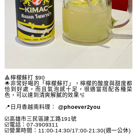
🔺檸檬蘇打 $90
🌟非常好喝的「檸檬蘇打」，檸檬的酸度與甜度都
恰到好處，而且氣泡感十足，很適當搭配各種菜
色，可以達到清爽解膩的效果🫧
📍日月香越南料理：
@phoever2you
☑️高雄市三民區建工路191號
☑️電話：07-3909311
☑️營業時間：11:00-14:30/17:00-21:30(週一公休)