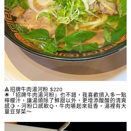
🔺招牌牛肉湯河粉 $220
🌟「招牌牛肉湯河粉」也不錯，我喜歡擠入多一點
檸檬汁，讓湯頭除了鮮甜以外，更增添酸酸的清爽
感🍋，河粉口感軟Q，牛肉嚼起來挺香，湯裡有大
量豆芽菜～