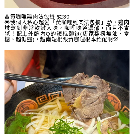
🔺黃咖哩雞肉法包餐 $230
🌟我個人私心超愛「黃咖哩雞肉法包餐」😍，雞肉
燉煮到非常軟嫩入味，咖哩味道濃郁，而且不會
膩！配上外酥內Q的短棍麵包(店家標榜無油、零
糖、超低鹽)，越南短棍跟黃咖哩根本絕配啊💯