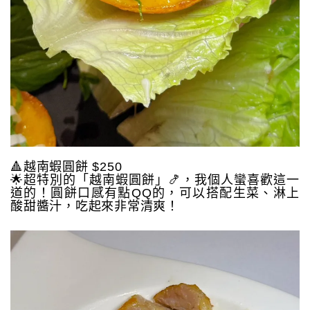
🔺越南蝦圓餅 $250
🌟超特別的「越南蝦圓餅」🍤，我個人蠻喜歡這一
道的！圓餅口感有點QQ的，可以搭配生菜、淋上
酸甜醬汁，吃起來非常清爽！