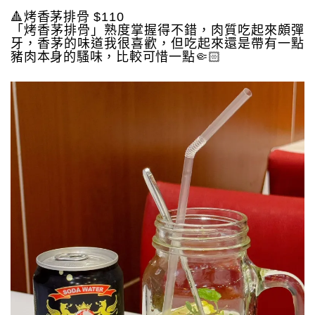
🔺烤香茅排骨 $110
「烤香茅排骨」熟度掌握得不錯，肉質吃起來頗彈
牙，香茅的味道我很喜歡，但吃起來還是帶有一點
豬肉本身的騷味，比較可惜一點🤏🏻