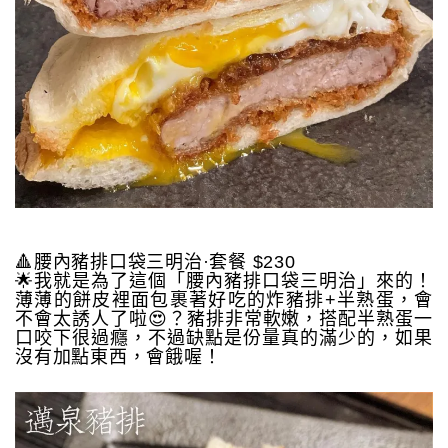
🔺腰內豬排口袋三明治·套餐 $230
🌟我就是為了這個「腰內豬排口袋三明治」來的！
薄薄的餅皮裡面包裹著好吃的炸豬排+半熟蛋，會
不會太誘人了啦😍？豬排非常軟嫩，搭配半熟蛋一
口咬下很過癮，不過缺點是份量真的滿少的，如果
沒有加點東西，會餓喔！