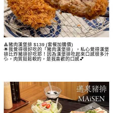
🔺豬肉漢堡排 $139 (套餐加購價)
🌟我覺得很好吃的「豬肉漢堡排」，私心覺得漢堡
排比炸豬排好吃耶！因為漢堡排吃起來口感很多汁
💦，肉質挺鬆軟的，是我喜歡的口感💕