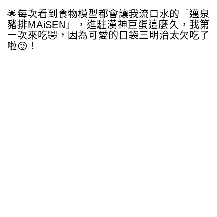
🌟每次看到食物模型都會讓我流口水的「邁泉
豬排MAiSEN」，進駐漢神巨蛋這麼久，我第
一次來吃🤣，因為可愛的口袋三明治太欠吃了
啦😜！