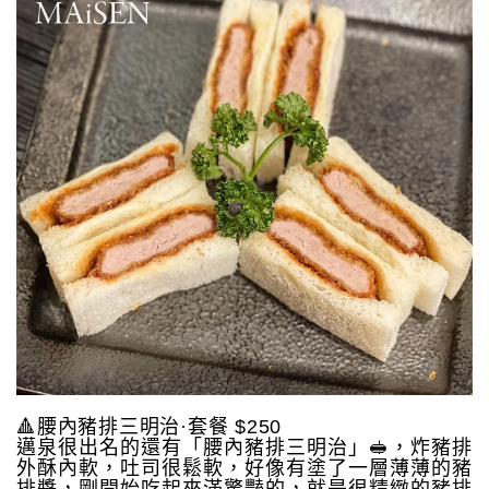
🔺腰內豬排三明治·套餐 $250
邁泉很出名的還有「腰內豬排三明治」🥪，炸豬排
外酥內軟，吐司很鬆軟，好像有塗了一層薄薄的豬