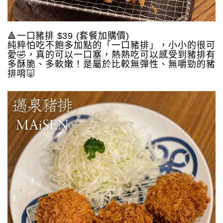
🔺一口豬排 $39 (套餐加購價)
純粹怕吃不飽多加點的「一口豬排」，小小的很可
愛🤣，真的可以一口塞，熱熱吃可以感受到豬排有
多酥脆、多軟嫩！是屬於比較無彈性、無嚼勁的豬
排唷🐷