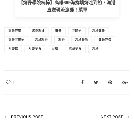
【烤骨學院楠梓】高雄699海鮮燒烤吃到飽，漁港
直送現流漁獲！菜單
高雄巨蛋
邁泉豬排
漢堡
三明治
高雄漢堡
高雄三明治
高雄豬排
豬排
高雄炸物
漢神巨蛋
左營區
左營美食
左營
高雄美食
高雄
1
PREVIOUS POST
NEXT POST