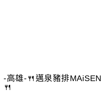
-高雄-🍴邁泉豬排MAiSEN
🍴