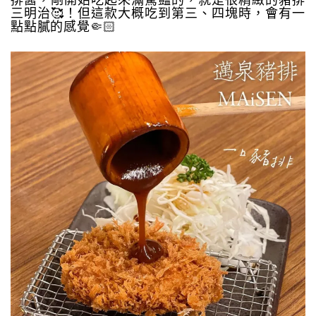
排醬，剛開始吃起來滿驚豔的，就是很精緻的豬排
三明治🥰！但這款大概吃到第三、四塊時，會有一
點點膩的感覺🤏🏻