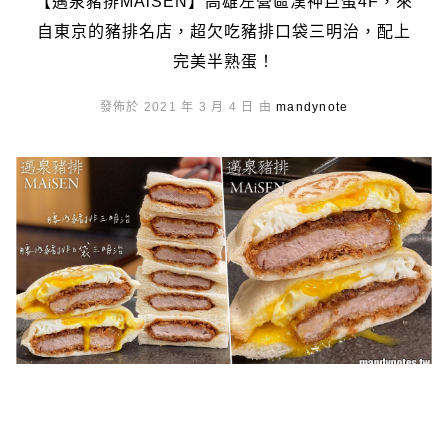
【邁泉豬排MAiSEN】高雄左營區漢神巨蛋4F，來
自東京的豬排名店，超欠吃豬排口袋三明治，配上
完美半熟蛋！
發佈於 2021 年 3 月 4 日 由
mandynote