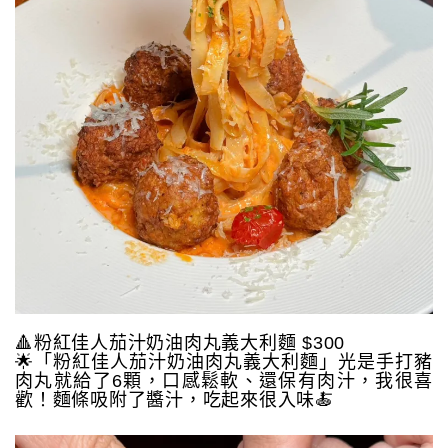
🔺粉紅佳人茄汁奶油肉丸義大利麵 $300
🌟「粉紅佳人茄汁奶油肉丸義大利麵」光是手打豬
肉丸就給了6顆，口感鬆軟、還保有肉汁，我很喜
歡！麵條吸附了醬汁，吃起來很入味🍝