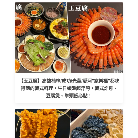
【玉豆腐】高雄楠梓/成功/光華/愛河"家樂福"都吃
得到的韓式料理，生日蝦盤超浮誇，韓式炸雞、
豆腐煲、拳頭飯必點！