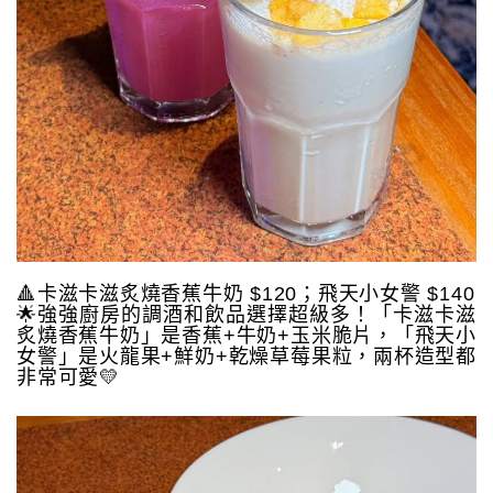
🔺卡滋卡滋炙燒香蕉牛奶 $120；飛天小女警 $140
🌟強強廚房的調酒和飲品選擇超級多！「卡滋卡滋
炙燒香蕉牛奶」是香蕉+牛奶+玉米脆片，「飛天小
女警」是火龍果+鮮奶+乾燥草莓果粒，兩杯造型都
非常可愛💛