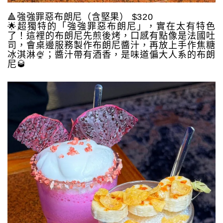
🔺強強罪惡布朗尼（含堅果） $320
🌟超獨特的「強強罪惡布朗尼」，實在太有特色
了！這裡的布朗尼先煎後烤，口感有點像是法國吐
司，會桌邊服務製作布朗尼醬汁，再放上手作焦糖
冰淇淋🍨；醬汁帶有酒香，是味道偏大人系的布朗
尼🥃