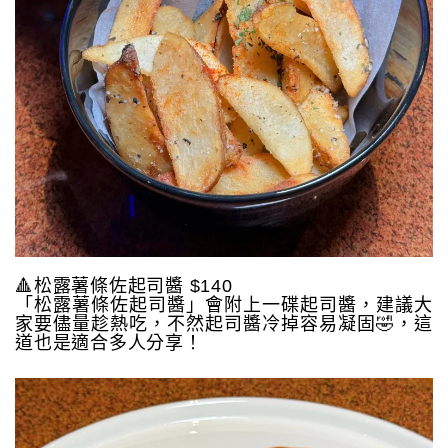
🔺松露薯條佐起司醬 $140
「松露薯條佐起司醬」會附上一碟起司醬，建議大
家要儘量趁熱吃，不然起司醬冷掉容易凝固🤣，這
道也是適合多人分享！