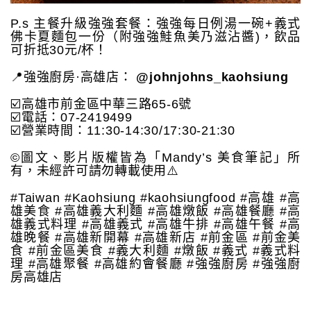
P.s 主餐升級強強套餐：強強每日例湯一碗+義式
佛卡夏麵包一份（附強強鮭魚美乃滋沾醬)，飲品
可折抵30元/杯！
📍強強廚房·高雄店：
@johnjohns_kaohsiung
☑️高雄市前金區中華三路65-6號
☑️電話：07-2419499
☑️營業時間：11:30-14:30/17:30-21:30
©️圖文、影片版權皆為「Mandy’s 美食筆記」所
有，未經許可請勿轉載使用⚠️
#Taiwan #Kaohsiung #kaohsiungfood #高雄 #高
雄美食 #高雄義大利麵 #高雄燉飯 #高雄餐廳 #高
雄義式料理 #高雄義式 #高雄牛排 #高雄午餐 #高
雄晚餐 #高雄新開幕 #高雄新店 #前金區 #前金美
食 #前金區美食 #義大利麵 #燉飯 #義式 #義式料
理 #高雄聚餐 #高雄約會餐廳 #強強廚房 #強強廚
房高雄店