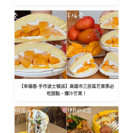
【幸福巷·手作波士頓派】高雄市三民區芒果季必
吃甜點、爆汁芒果！