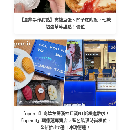
【倉熊手作甜點】高雄巨蛋、凹子底附近，七款
超強草莓甜點！價位
【open it】高雄左營漢神巨蛋B1新櫃進駐啦！
「open it」瑪德蓮專賣店，藍色裝潢時尚櫃位，
全新推出7種口味瑪德蓮！