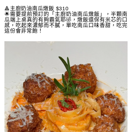
🔺主廚奶油南瓜燉飯 $310
🌟需要提前預訂的「主廚奶油南瓜燉飯」，半顆南
瓜端上桌真的有夠霸氣耶🤣，燉飯還保有米芯的口
感，吃起來濃郁而不膩，單吃南瓜口味香甜，吃完
這份會非常飽！