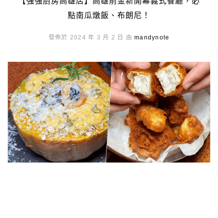
【強強廚房高雄店】高雄前金新開幕義式餐廳，必
點南瓜燉飯、布朗尼！
發佈於 2024 年 3 月 2 日 由
mandynote