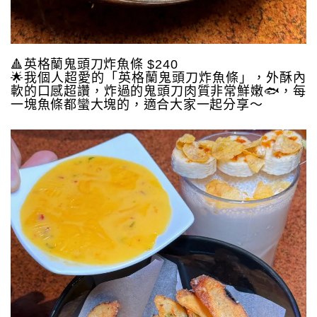
🔺英格蘭鬼頭刀炸魚條 $240
🌟我個人超愛的「英格蘭鬼頭刀炸魚條」，外酥內
軟的口感超讚，炸過的鬼頭刀肉質非常鮮嫩🐟，每
一塊魚條都蠻大塊的，適合大家一起分享～