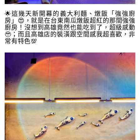
🌟這幾天新開幕的義大利麵、燉飯「強強廚
房」😍，就是在台東南瓜燉飯超紅的那間強強
廚房！沒想到高雄竟然也能吃到了，超級感動
🥹；而且高雄店的裝潢跟空間感我超喜歡，非
常有特色💯