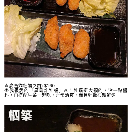
🔺廣島炸牡蠣(3顆) $160
🌟我很愛的「廣島炸牡蠣」🦪！牡蠣挺大顆的，沾一點醬
料，再搭配生菜一起吃，非常清爽，而且牡蠣很新鮮💯