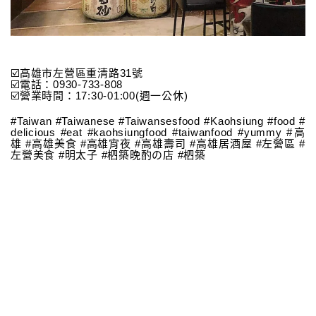
☑️高雄市左營區重清路31號
☑️電話：0930-733-808
☑️營業時間：17:30-01:00(週一公休)
#Taiwan #Taiwanese #Taiwansesfood #Kaohsiung #food #
delicious #eat #kaohsiungfood #taiwanfood #yummy #高
雄 #高雄美食 #高雄宵夜 #高雄壽司 #高雄居酒屋 #左營區 #
左營美食 #明太子 #柶築晚酌の店 #柶築