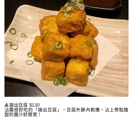
🔺揚出豆腐 $130
沾醬很好吃的「揚出豆腐」，豆腐外酥內軟嫩，沾上帶點酸
甜的醬汁好開胃！