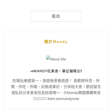
Alternative:
關於Mandy
📣MANDY吃美食，筆記報哩災❗️
吃喝玩樂擺第一，旅遊美景看透透！ 喜歡將所見、所
聞、所吃、所喝，記錄成筆記，分享給大家！歡迎留言
或私訊分享美食訊息給我唷～ - Ⓜ️Mandy精選團購美食
👇🏻👇🏻👇🏻 linktr.ee/mandynote