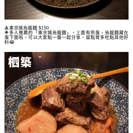
🔺東京燒烏龍麵 $150
🌟多人推薦的「東京燒烏龍麵」，上面有煎蛋，烏龍麵藏在
蛋下面啦，可以大家點一盤一起分享，留點胃多吃點其他好
料😂