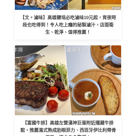
【文。滷味】高雄鹽埕必吃滷味10元起，宵夜時
段也吃得到！令人吃上癮的秘製滷汁，店面衛
生、乾淨、值得推薦！
【富國牛排】高雄左營漢神巨蛋附近隱藏牛排
館，推薦濕式熟成肋眼菲力、西班牙伊比利帶骨