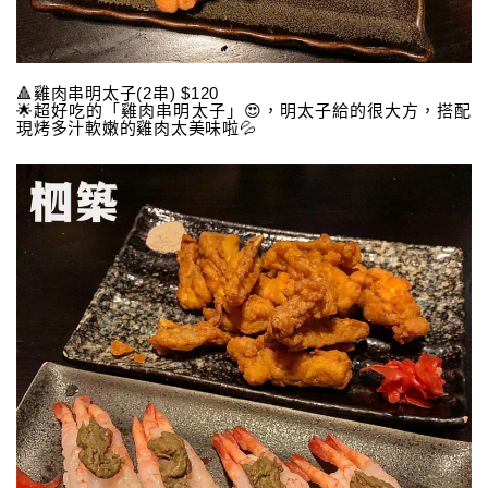
🔺雞肉串明太子(2串) $120
🌟超好吃的「雞肉串明太子」😍，明太子給的很大方，搭配
現烤多汁軟嫩的雞肉太美味啦💦