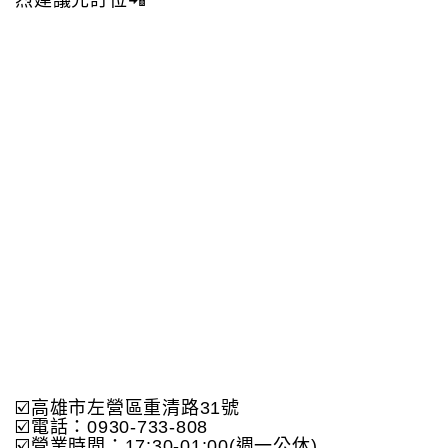
烈建議先訂位📲
☑️高雄市左營區重清路31號
☑️電話：0930-733-808
☑️營業時間：17:30-01:00(週一公休)