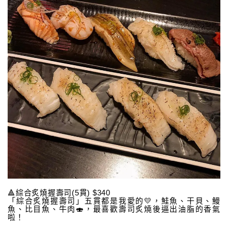
🔺綜合炙燒握壽司(5貫) $340
「綜合炙燒握壽司」五貫都是我愛的💛，鮭魚、干貝、鰻
魚、比目魚、牛肉🍣，最喜歡壽司炙燒後逼出油脂的香氣
啦！