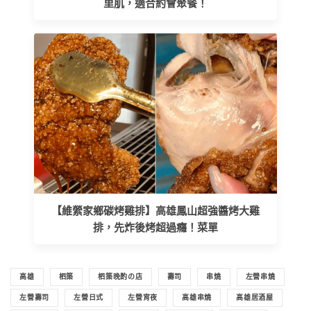
里肌，適合約會聚餐！
【維縈家鄉碳烤雞排】高雄鳳山超強醬烤大雞
排，先炸後烤超過癮！菜單
高雄
柶築
柶築晚酌の店
壽司
串燒
左營串燒
左營壽司
左營日式
左營宵夜
高雄串燒
高雄居酒屋