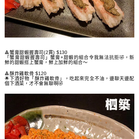
🔺蟹膏甜蝦握壽司(2貫) $130
「蟹膏甜蝦握壽司」蟹膏+甜蝦的組合令我無法抗拒🤣，新
鮮的甜蝦搭上蟹膏，鮮上加鮮的組合～
🔺酥炸雞軟骨 $120
🌟下酒好物「酥炸雞軟骨」，吃起來完全不油，邊聊天邊配
個下酒菜，才不會無聊啊🤣