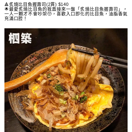
🔺炙燒比目魚握壽司(2貫) $140
🌟最愛炙燒比目魚的我直接來一盤「炙燒比目魚握壽司」，
一人一顆才不會吵架🥺，喜歡入口即化的比目魚，油脂香氣
充滿口腔！