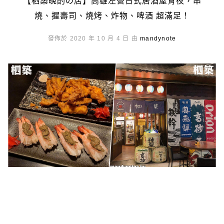
【柶築晚酌の店】高雄左營日式居酒屋宵夜，串
燒、握壽司、燒烤、炸物、啤酒 超滿足！
發佈於 2020 年 10 月 4 日 由
mandynote