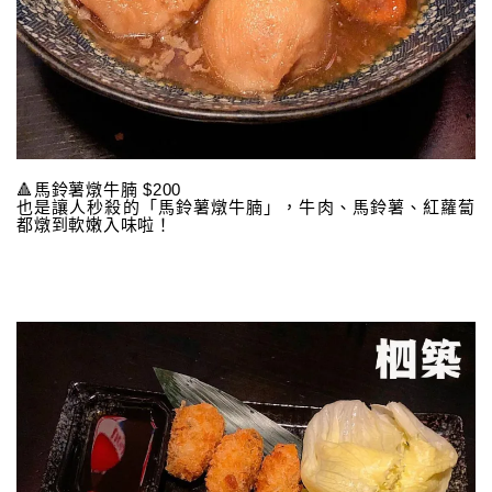
🔺馬鈴薯燉牛腩 $200
也是讓人秒殺的「馬鈴薯燉牛腩」，牛肉、馬鈴薯、紅蘿蔔
都燉到軟嫩入味啦！