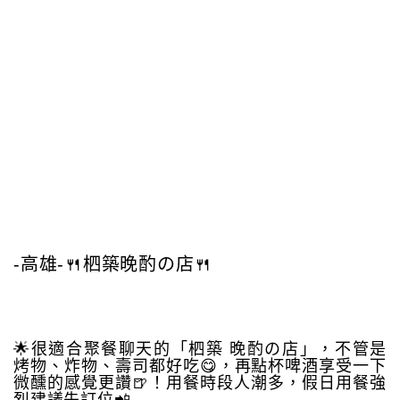
-高雄-🍴柶築晚酌の店🍴
🌟很適合聚餐聊天的「柶築 晚酌の店」，不管是
烤物、炸物、壽司都好吃😋，再點杯啤酒享受一下
微醺的感覺更讚🍺！用餐時段人潮多，假日用餐強