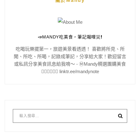
關於Mandy
📣MANDY吃美食，筆記報哩災❗️
吃喝玩樂擺第一，旅遊美景看透透！ 喜歡將所見、所
聞、所吃、所喝，記錄成筆記，分享給大家！歡迎留言
或私訊分享美食訊息給我唷～ - Ⓜ️Mandy精選團購美食
👇🏻👇🏻👇🏻 linktr.ee/mandynote