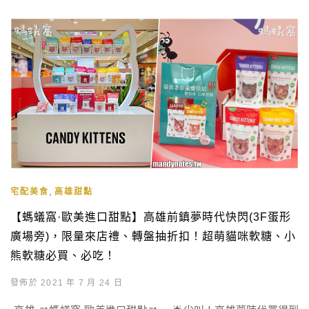
,
宅配美食
高雄甜點
【螞蟻窩·歐美進口甜點】高雄前鎮夢時代快閃(3F蛋形
廣場旁)，限量來店禮、轉盤抽折扣！超萌貓咪軟糖、小
熊軟糖必買、必吃！
發佈於 2021 年 7 月 24 日