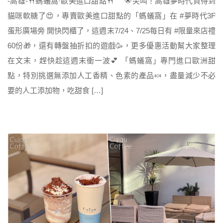
-高雄-🍴螞蟻窩·歐美進口甜點🍴 🌟尖叫！高雄夢時代買得到
貓咪軟糖了😍，專賣歐美進口甜點的「螞蟻窩」在 #夢時代3F
蛋形廣場旁 開快閃櫃了，這週末7/24、7/25每日有 #限量來店禮
60份🎁，還有轉盤抽折扣的遊戲🥳，更多優惠活動幫大家整理
在文末，趕快趁這週末衝一波💕 「螞蟻窩」專門進口歐洲甜
點，特別挑選無添加人工香精、色素的產品🍬，盡量減少不必
要的人工添加物，吃甜食 […]