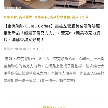
,
,
,
,
高雄美食
高雄甜點
高雄飲料
高雄約會餐廳
高雄下午茶
【奎克咖啡 Cuiqu Coffee】高雄左營超美裝潢咖啡廳，
推出新品「超濃芋烏克力力」，奎克mix義美巧克力脆
片，濃郁香甜又好喝！
發佈於 2020 年 12 月 15 日
-高雄-🍴奎克咖啡🍴 🌟上次「奎克咖啡 Cuiqu Coffee」推出與
義美聯名的烏克力力時，在網路上造成了轟動🤣，這次結合大
甲芋頭推出超濃芋烏克力力，也超令人期待啊！而且加入Line好
友就能買一送一唷😍！(買一送一活動見文末)