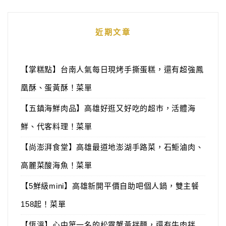
近期文章
【掌糕點】台南人氣每日現烤手撕蛋糕，還有超強鳳
凰酥、蛋黃酥！菜單
【五鎮海鮮肉品】高雄好逛又好吃的超市，活體海
鮮、代客料理！菜單
【尚澎湃食堂】高雄最道地澎湖手路菜，石鮔滷肉、
高麗菜酸海魚！菜單
【5鮮級mini】高雄新開平價自助吧個人鍋，雙主餐
158起！菜單
【恆溫】心中第一名的松露蟹黃拌麵，還有牛肉拌