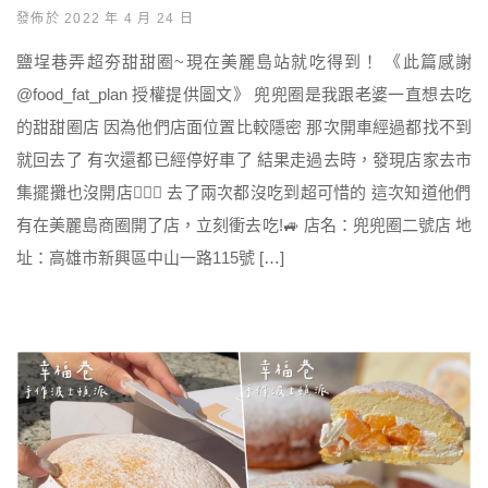
發佈於 2022 年 4 月 24 日
鹽埕巷弄超夯甜甜圈~現在美麗島站就吃得到！ 《此篇感謝
@food_fat_plan 授權提供圖文》 兜兜圈是我跟老婆一直想去吃
的甜甜圈店 因為他們店面位置比較隱密 那次開車經過都找不到
就回去了 有次還都已經停好車了 結果走過去時，發現店家去市
集擺攤也沒開店🤦🏻‍♂️ 去了兩次都沒吃到超可惜的 這次知道他們
有在美麗島商圈開了店，立刻衝去吃!🚙 店名：兜兜圈二號店 地
址：高雄市新興區中山一路115號 […]