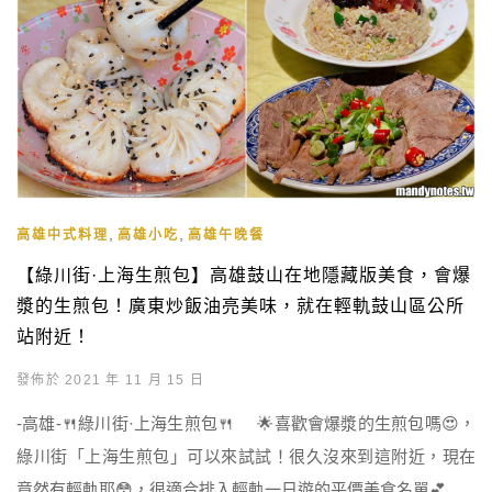
,
,
高雄中式料理
高雄小吃
高雄午晚餐
【綠川街·上海生煎包】高雄鼓山在地隱藏版美食，會爆
漿的生煎包！廣東炒飯油亮美味，就在輕軌鼓山區公所
站附近！
發佈於 2021 年 11 月 15 日
-高雄-🍴綠川街·上海生煎包🍴 🌟喜歡會爆漿的生煎包嗎😍，
綠川街「上海生煎包」可以來試試！很久沒來到這附近，現在
竟然有輕軌耶😳，很適合排入輕軌一日遊的平價美食名單💕