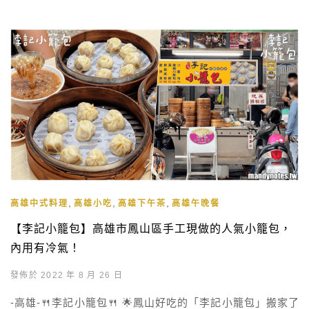
,
,
,
高雄中式料理
高雄小吃
高雄下午茶
高雄午晚餐
【李記小籠包】高雄市鳳山區手工現做的人氣小籠包，
內用有冷氣！
發佈於 2022 年 8 月 26 日
-高雄-🍴李記小籠包🍴 🌟鳳山好吃的「李記小籠包」搬家了