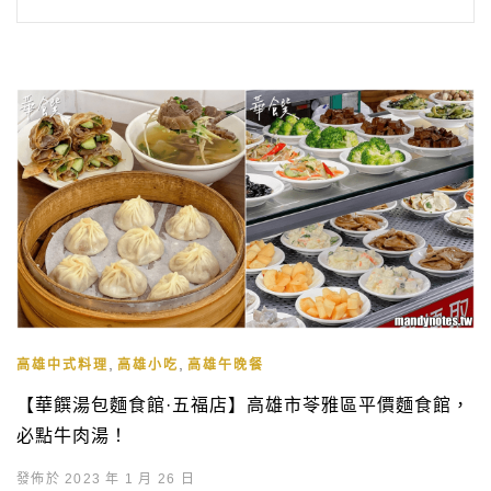
,
,
高雄中式料理
高雄小吃
高雄午晚餐
【華饌湯包麵食館·五福店】高雄市苓雅區平價麵食館，
必點牛肉湯！
發佈於 2023 年 1 月 26 日