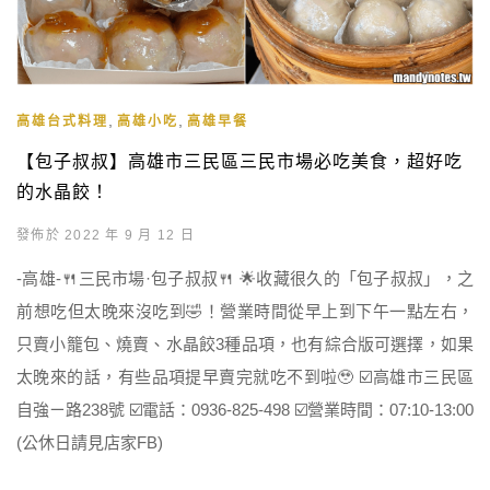
,
,
高雄台式料理
高雄小吃
高雄早餐
【包子叔叔】高雄市三民區三民市場必吃美食，超好吃
的水晶餃！
發佈於 2022 年 9 月 12 日
-高雄-🍴三民市場·包子叔叔🍴 🌟收藏很久的「包子叔叔」，之
前想吃但太晚來沒吃到🤣！營業時間從早上到下午一點左右，
只賣小籠包、燒賣、水晶餃3種品項，也有綜合版可選擇，如果
太晚來的話，有些品項提早賣完就吃不到啦🥹 ☑️高雄市三民區
自強ㄧ路238號 ☑️電話：0936-825-498 ☑️營業時間：07:10-13:00
(公休日請見店家FB)