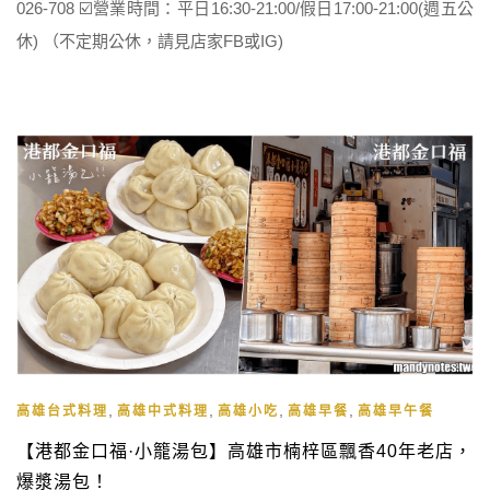
026-708 ☑️營業時間：平日16:30-21:00/假日17:00-21:00(週五公
休) （不定期公休，請見店家FB或IG)
,
,
,
,
高雄台式料理
高雄中式料理
高雄小吃
高雄早餐
高雄早午餐
【港都金口福·小籠湯包】高雄市楠梓區飄香40年老店，
爆漿湯包！