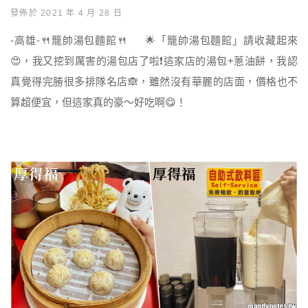
發佈於 2021 年 4 月 28 日
-高雄-🍴籠帥湯包麵館🍴 🌟「籠帥湯包麵館」請收藏起來
😍，我又挖到厲害的湯包店了啦❗️這家店的湯包+蔥油餅，我認
真覺得完勝很多排隊名店🙈，雖然沒有華麗的店面，價格也不
算超便宜，但這家真的豪～好吃啊😋！