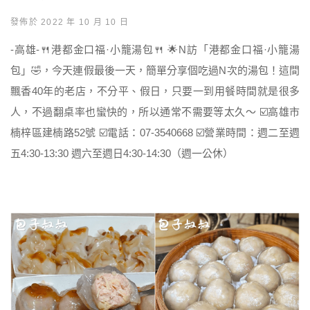
發佈於 2022 年 10 月 10 日
-高雄-🍴港都金口福·小籠湯包🍴 🌟N訪「港都金口福·小籠湯
包」🤣，今天連假最後一天，簡單分享個吃過N次的湯包！這間
飄香40年的老店，不分平、假日，只要一到用餐時間就是很多
人，不過翻桌率也蠻快的，所以通常不需要等太久～ ☑️高雄市
楠梓區建楠路52號 ☑️電話：07-3540668 ☑️營業時間：週二至週
五4:30-13:30 週六至週日4:30-14:30（週一公休）