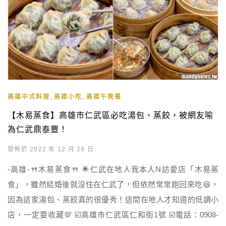
,
,
高雄中式料理
高雄小吃
高雄午晚餐
【木易蒸食】高雄市仁武區必吃湯包、蒸餃，被網友喻
為仁武鼎泰豐！
發佈於 2022 年 12 月 29 日
-高雄-🍴木易蒸食🍴 🌟仁武在地人我本人N訪愛店「木易蒸
食」，雖然結婚後就沒住在仁武了，但依然常常跑回來吃😆，
因為這家湯包、蒸餃真的很優秀！這間在地人才知道的低調小
店，一定要收藏💯 ☑️高雄市仁武區仁和街1號 ☑️電話：0908-