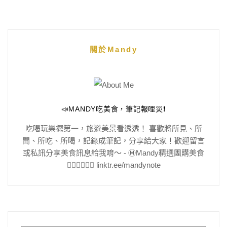
關於Mandy
📣MANDY吃美食，筆記報哩災❗️
吃喝玩樂擺第一，旅遊美景看透透！ 喜歡將所見、所
聞、所吃、所喝，記錄成筆記，分享給大家！歡迎留言
或私訊分享美食訊息給我唷～ - Ⓜ️Mandy精選團購美食
👇🏻👇🏻👇🏻 linktr.ee/mandynote