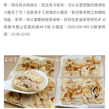
耶，現在有內用座位，而且有冷氣吹，可以在更舒服的環境吃
小籠包了😍！這家是手工現做的小籠包，點完餐老闆立刻開始
包餡、蒸熟，所以需要稍微等候唷，但好吃是值得等待的💕 ☑️
高雄市鳳山區鳳崗路48-3號 ☑️電話：0929-026-955 ☑️營業時
間：15:30-22:00