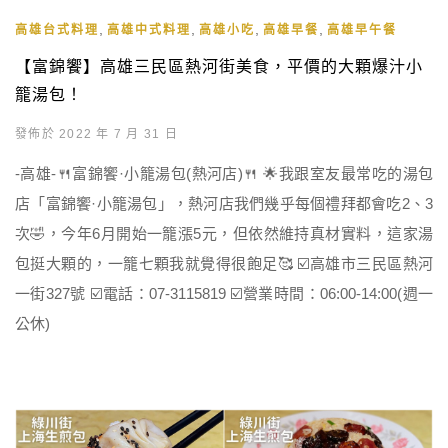
,
,
,
,
高雄台式料理
高雄中式料理
高雄小吃
高雄早餐
高雄早午餐
【富錦饗】高雄三民區熱河街美食，平價的大顆爆汁小
籠湯包！
發佈於 2022 年 7 月 31 日
-高雄-🍴富錦饗·小籠湯包(熱河店)🍴 🌟我跟室友最常吃的湯包
店「富錦饗·小籠湯包」，熱河店我們幾乎每個禮拜都會吃2、3
次🤣，今年6月開始一籠漲5元，但依然維持真材實料，這家湯
包挺大顆的，一籠七顆我就覺得很飽足🥰 ☑️高雄市三民區熱河
一街327號 ☑️電話：07-3115819 ☑️營業時間：06:00-14:00(週一
公休)