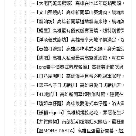
【大宅門乾鍋鴨頭】高雄在地15年乾鍋鴨頭，加入
【文山葵燒肉】高雄新開幕山葵燒肉，銷魂蒜蝦飯
【雲汕坊】高雄新開幕道地雲南米線、銷魂潮汕麵
【錨屋】高雄最有儀式感壽喜燒，超特別香菜肉塔
【洋朵義式廚坊】高雄義享天地平價滿足，超適合
【春囍打邊爐】高雄必吃港式火鍋，身分證活動送
【眺吧】高雄人私藏最美高空餐酒館，就在中央公
【one泰平價泰式料理餐廳】高雄美術館吃過必回
【日乃屋咖哩】高雄漢神巨蛋必吃冠軍咖哩，先甜
【銀座杏子日式豬排】高雄最愛日式豬排店，最新
【412咖啡】高雄新開幕超強咖啡廳，隱藏在大立
【瓊姐車仔麵】高雄最愛港式車仔麵，浴火重生在
【謙稻 sign in】高雄鍋燒控必吃，罪惡花生巧克
【井賀鍋物】南部近期超爆紅火鍋店，最狂畫糖、
【墨MORE PASTA】高雄巨蛋最新開幕，超濃郁