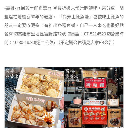
-高雄-🍴尚芳土魠魚羹🍴 🌟最近週末常常跑鹽埕，來分享一間
鹽埕在地飄香30年的老店， 「尚芳土魠魚羹」喜歡吃土魠魚的
朋友一定要收藏😆！有推出各種套餐，自己一人來吃也很好點
餐💯 ☑️高雄市鹽埕區富野路72號 ☑️電話：07-5214520 ☑️營業時
間：10:30-19:30(週二公休) （不定期公休請見店家FB公告）