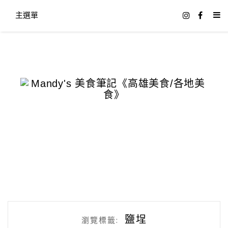
主選單
鹽埕
瀏覽標籤: