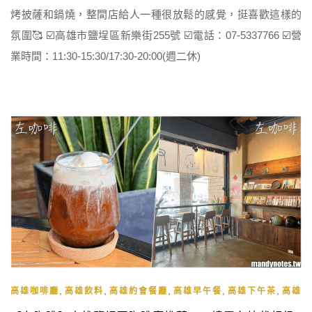
烤披薩和鍋燒，整間店給人一種很放鬆的感覺，挺喜歡這樣的
氛圍🥰 ☑️高雄市鹽埕區新樂街255號 ☑️電話：07-5337766 ☑️營
業時間：11:30-15:30/17:30-20:00(週二休)
,
,
,
,
,
高雄咖啡廳
高雄飲料
高雄約會餐廳
高雄早午餐
高雄下午茶
高雄午