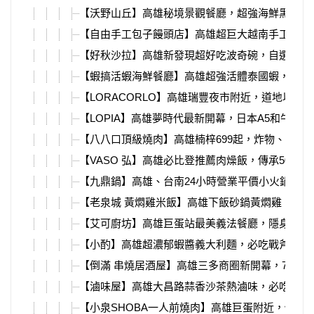
【沃野山丘】高雄秘境景觀餐廳，超強海鮮黑金義
【自由手工包子饅頭店】高雄超巨大越南手工海鮮
【好秋沙拉】高雄新發現超好吃波奇碗，自選沙拉只
【蝦搞活蝦海鮮餐廳】高雄超強活體泰國蝦，套餐
【LORACORLO】高雄瑞豐夜市附近，道地以色
【LOPIA】高雄夢時代最新開幕，日本A5和牛、
【八八口頂級燒肉】高雄楠梓699起，炸物、甜點
【VASO 弘】高雄必比登推薦肉燥飯，傳承50年
【九鼎鍋】高雄、台南24小時營業平價小火鍋，超
【老泉城 黃燜雞米飯】高雄下飯砂鍋黃燜雞，冰
【艾可廚坊】高雄巨蛋站最美義法餐廳，隱身帕可
【小酌】高雄超濃郁蝦醬義大利麵，必吃戰斧豬排
【倒滿 串燒居酒屋】高雄三多商圈新開幕，7月握
【滷味屋】高雄大昌路蒜香沙茶熱滷味，必吃爆汁
【小泉SHOBA一人前燒肉】高雄巨蛋附近，個人