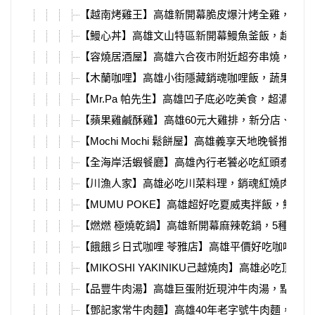
【越南烤雞王】高雄新開幕脆皮爆汁烤全雞，獨家
【鰻心丼】高雄文山特區新開幕鰻魚釜飯，超多料
【容燒居酒屋】高雄六合夜市附近超夯串燒，超大
【木蘭咖哩】高雄小街隱藏銷魂咖哩飯，蔬果熬煮
【Mr.Pa 帕先生】高雄凹子底必吃美食，超濃叻
【蘋果雞鹹酥雞】高雄60元大雞排，新分店、買一
【Mochi Mochi 鬆餅屋】高雄義享天地晚餐推薦！
【全海岸活蝦餐廳】高雄內行老饕必吃紅頭泰國蝦，
【川漁人家】高雄必吃川菜料理，銷魂紅燒肉、重
【MUMU POKE】高雄超好吃夏威夷拌飯，鮭魚
【燃燃 極燒乾鍋】高雄新開幕麻辣乾鍋，5種口味
【餓餓彡日式咖哩 苓雅店】高雄平價好吃咖哩，超
【MIKOSHI YAKINIKU己越燒肉】高雄必吃頂級燒肉
【品豐牛肉湯】高雄巨蛋附近現沖牛肉湯，點牛肉
【鄧記家常牛肉麵】高雄40年老字號牛肉麵，必吃