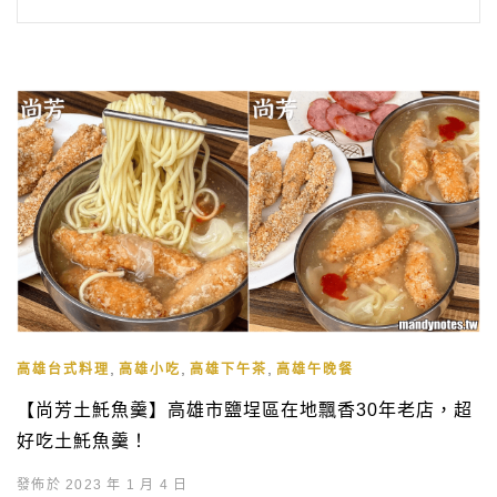
,
,
,
高雄台式料理
高雄小吃
高雄下午茶
高雄午晚餐
【尚芳土魠魚羹】高雄市鹽埕區在地飄香30年老店，超
好吃土魠魚羹！
發佈於 2023 年 1 月 4 日