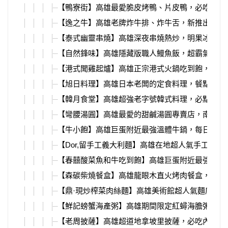
【鴨寮街】高雄最愛脆皮烤鴨、片皮鴨，必吃芋頭
【逸之牛】高雄老牌炸牛排、炸牛舌，新推出韓劇
【泰式幽靈串燒】高雄深夜串燒熱炒，明果冰淇淋
【自然鋒味】高雄隱藏版職人鰻魚飯，超霸氣極盛
【港式聞雞起爐】高雄正宗港式火鍋吃到飽，必吃
【旭日料理】高雄日本老闆的定食料理，餐點超豐
【韓月食堂】高雄超強老字號韓式料理，必點銅鍋
【彎腰湯圓】高雄最愛的甜鹹湯圓專賣店，南高雄
【牛小飽】高雄巨蛋附近最強溫體牛鍋，每日善化
【Dor,留手工義大利麵】高雄在地超人氣手工義大
【春囍酸菜魚和牛吃到飽】高雄巨蛋附近最強酸菜
【森碳柴燒餐盒】高雄龍眼木直火烤肉餐盒，必吃
【鼎·現炒榨菜肉絲麵】高雄美術館超人氣麵店，
【鮮記螃蟹海產粥】高雄期間限定紅蟳海膽粥，必
【老周披薩】高雄超道地拿坡里披薩，必吃內用限