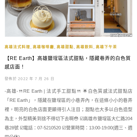
,
,
,
,
高雄法式料理
高雄咖啡廳
高雄甜點
高雄飲料
高雄下午茶
【RE Earth】高雄鹽埕區法式甜點，隱藏巷弄的白色質
感店面！
發佈於 2022 年 7 月 26 日
-高雄-🍴RE Earth | 法式手工甜點🍴 🌟白色質感法式甜點店
「RE Earth」，隱藏在鹽埕區的小巷弄內，在這條小小的巷弄
裡，明亮的白色店面更顯得引人注目；甜點也大多以白色造型
為主，外型精美到捨不得切下去啊😳 ☑️高雄市鹽埕區大仁路204
巷28號 ☑️電話：07-5210520 ☑️營業時間：13:00-19:00(週三、週
四公休)