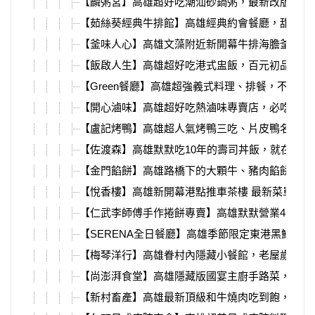
【麟粥宮】高雄超好吃潮汕砂鍋粥，最新改版熱炒
【茹絲葵經典牛排館】高雄經典約會餐廳，甜點必
【釜味人心】高雄文藻附近新開幕牛排海膽釜飯，
【飯啟人生】高雄超好吃港式盅飯，百元初品嘗粵
【Green餐廳】高雄超強義式料理、排餐，不限時
【開心滷味】高雄超好吃熱滷味專賣店，必吃超入
【盧記烤鴨】高雄超人氣烤鴨三吃、片皮鴨名店，鳥
【佐渡森】高雄默默吃10年的壽司丼飯，就在凹子
【金門餡餅】高雄路橋下的大顆牛、豬肉餡餅，一
【悅香樓】高雄新開幕港點推車茶樓 最新菜單，
【仁武李師傅手作捲餅專賣】高雄默默營業4年多
【SERENA全日餐廳】高雄季節限定東港黑鮪魚Buf
【梅琴洋行】高雄眷村內隱藏小餐館，老屋歲月、
【尚澎湃食堂】高雄隱藏版國宴主廚手路菜，爆汁
【新村畜產】高雄最新頂級和牛燒肉吃到飽，日本