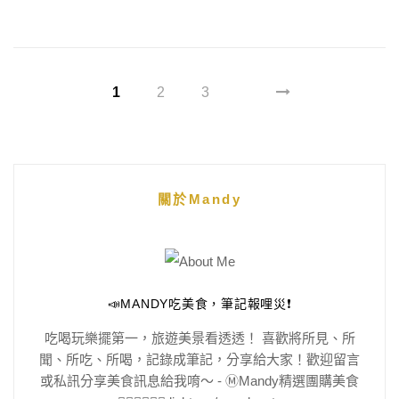
1
2
3
關於Mandy
📣MANDY吃美食，筆記報哩災❗️
吃喝玩樂擺第一，旅遊美景看透透！ 喜歡將所見、所
聞、所吃、所喝，記錄成筆記，分享給大家！歡迎留言
或私訊分享美食訊息給我唷～ - Ⓜ️Mandy精選團購美食