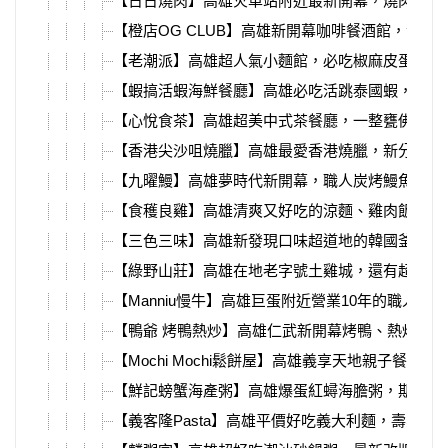
【日日燒肉】高雄火車站附近最新開幕，燒肉套餐
【橙店OG CLUB】高雄新開幕咖啡餐酒館，深夜
【老潮派】高雄超人氣小麵館，必吃椒麻皮蛋麵、
【蝦搞活蝦海鮮餐廳】高雄必吃活跳泰國蝦，爆漿
【心悅食茶】高雄超美中式茶餐廳，一整甕佛跳牆
【香港尖沙咀燒臘】高雄最愛香港燒臘，新分店必
【九曜鰻】高雄夢時代新開幕，職人炭烤鰻魚飯、
【食穫良雞】高雄清爽又好吃的涼麵、雞肉飯，自
【三色三味】高雄新發現口味超道地的韓國釜飯，
【綠野山莊】高雄在地老字號土雞城，還有超大停
【Manniu慢牛】高雄巨蛋附近營業10年的職人牛
【鴨爺 烤鴨熱炒】高雄仁武新開幕烤鴨、熱炒港
【Mochi Mochi鬆餅屋】高雄義享天地親子餐廳推
【鮮記螃蟹海產粥】高雄爆蛋紅蟳海膽粥，期間限
【義客隆Pasta】高雄平價好吃義大利麵，壽星還