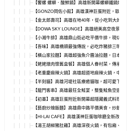
【饗螺 螺螄．酸鮮鍋】高雄新開幕螺螄鐵鍋燉，
【GONZO岡佐小館】高雄漢神巨蛋附近，歐洲主
【金太郎壽司】高雄在地40年，從小吃到大的平價
【DOWA SKY LOUNGE】高雄絕美高空夜景餐
【小湘牛排】高雄鼎山街必吃平價牛排，現切安格
【吾味】高雄橋頭最強傳說，必吃炸豬排三明治、
【橫山家拉麵】高雄超強魚介醬油拉麵，日本老闆
【姥姥燉肉懷舊盒餐】高雄個人眷村菜，傳承江浙
【老重慶麻辣火鍋】高雄超道地麻辣火鍋，中式裝
【半刻貓】高雄河堤社區療癒貓咖，超可愛下午茶
【龍門客串】高雄最狂全鮭宴，整隻鮭魚空運來台
【初墨】高雄巨蛋附近新開幕超隱藏義式料理，義
【藝廚炒燴飯麵】高雄鼎中路平價美食，炒飯、炒
【HI-LAI CAFE】高雄漢神巨蛋咖啡廳全新改裝
【湯王胡椒豬肚雞】高雄深夜火鍋，有包廂、必吃