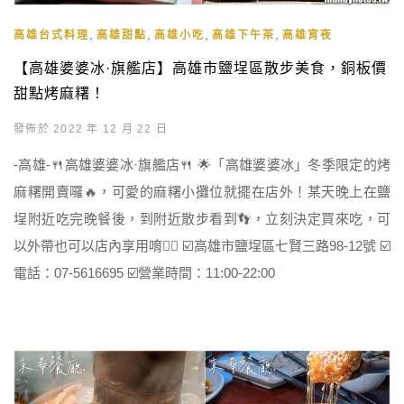
,
,
,
,
高雄台式料理
高雄甜點
高雄小吃
高雄下午茶
高雄宵夜
【高雄婆婆冰·旗艦店】高雄市鹽埕區散步美食，銅板價
甜點烤麻糬！
發佈於 2022 年 12 月 22 日
-高雄-🍴高雄婆婆冰·旗艦店🍴 🌟「高雄婆婆冰」冬季限定的烤
麻糬開賣囉🔥，可愛的麻糬小攤位就擺在店外！某天晚上在鹽
埕附近吃完晚餐後，到附近散步看到👣，立刻決定買來吃，可
以外帶也可以店內享用唷👌🏻 ☑️高雄市鹽埕區七賢三路98-12號 ☑️
電話：07-5616695 ☑️營業時間：11:00-22:00