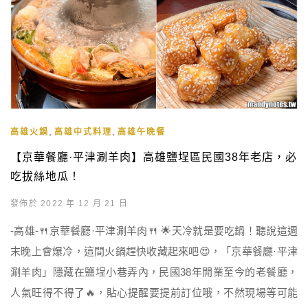
,
,
高雄火鍋
高雄中式料理
高雄午晚餐
【京華餐廳·平津涮羊肉】高雄鹽埕區民國38年老店，必
吃拔絲地瓜！
發佈於 2022 年 12 月 21 日
-高雄-🍴京華餐廳·平津涮羊肉🍴 🌟天冷就是要吃鍋！聽說這週
末晚上會爆冷，這間火鍋趕快收藏起來吧😍，「京華餐廳·平津
涮羊肉」隱藏在鹽埕小巷弄內，民國38年開業至今的老餐廳，
人氣旺得不得了🔥，貼心提醒要提前訂位哦，不然現場等可能