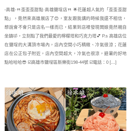
-高雄-🍴歪歪歪甜點·高雄鹽埕店🍴 🌟花蓮超人氣的「歪歪歪甜
點」，竟然來高雄展店了😍，室友跟我講的時候我還不相信，
想說會不會只是店名一樣而已，結果到店裡發現闆娘竟然親自
坐鎮🤣，立刻點了我們最愛的檸檬塔和巧克力塔💕 P.s 高雄店位
在鹽埕的大溝頂市場內，店內空間小巧精緻、冷氣很涼；花蓮
店在公正包子附近，店內空間超大，冷氣也很涼，避暑的好地
點哈哈哈😎 ☑️高雄市鹽埕區新樂街198-44號 ☑️電話：0 […]