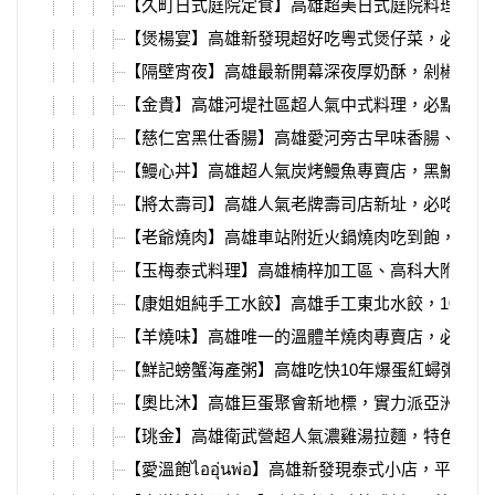
【久町日式庭院定食】高雄超美日式庭院料理，大
【煲楊宴】高雄新發現超好吃粵式煲仔菜，必吃鹹
【隔壁宵夜】高雄最新開幕深夜厚奶酥，剁椒拌麵
【金貴】高雄河堤社區超人氣中式料理，必點功夫
【慈仁宮黑仕香腸】高雄愛河旁古早味香腸、關東
【鰻心丼】高雄超人氣炭烤鰻魚專賣店，黑鮪魚季
【將太壽司】高雄人氣老牌壽司店新址，必吃大塊
【老爺燒肉】高雄車站附近火鍋燒肉吃到飽，超多
【玉梅泰式料理】高雄楠梓加工區、高科大附近，
【康姐姐純手工水餃】高雄手工東北水餃，10幾種
【羊燒味】高雄唯一的溫體羊燒肉專賣店，必吃每
【鮮記螃蟹海產粥】高雄吃快10年爆蛋紅蟳粥，百
【奧比沐】高雄巨蛋聚會新地標，實力派亞洲新料
【珧金】高雄衛武營超人氣濃雞湯拉麵，特色貝塩
【愛溫飽ไออุ่นพ่อ】高雄新發現泰式小店，平價