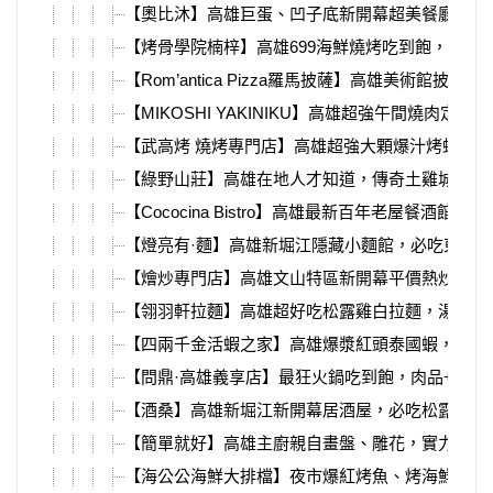
【奧比沐】高雄巨蛋、凹子底新開幕超美餐廳，多
【烤骨學院楠梓】高雄699海鮮燒烤吃到飽，漁港
【Rom’antica Pizza羅馬披薩】高雄美術館披薩！
【MIKOSHI YAKINIKU】高雄超強午間燒肉定食
【武高烤 燒烤專門店】高雄超強大顆爆汁烤蛤蜊
【綠野山莊】高雄在地人才知道，傳奇土雞城花園
【Cococina Bistro】高雄最新百年老屋餐酒館！菜
【燈亮有·麵】高雄新堀江隱藏小麵館，必吃東台
【燴炒專門店】高雄文山特區新開幕平價熱炒，必
【翎羽軒拉麵】高雄超好吃松露雞白拉麵，湯頭喝
【四兩千金活蝦之家】高雄爆漿紅頭泰國蝦，金沙
【問鼎·高雄義享店】最狂火鍋吃到飽，肉品+海鮮
【酒桑】高雄新堀江新開幕居酒屋，必吃松露飯糰
【簡單就好】高雄主廚親自畫盤、雕花，實力派中
【海公公海鮮大排檔】夜市爆紅烤魚、烤海鮮，胡