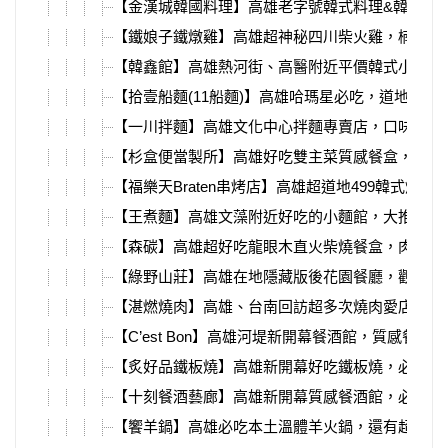
【金漢城韓國料理】高雄老字號韓式料理&韓式燒
【鐵娘子鐵燉雞】高雄超神秘四川柴火雞，楠梓高
【韓鑫館】高雄熱河街、高醫附近平價韓式小店，
【拾壹船麵(11船麵)】高雄哈瑪星必吃，道地泰國
【一川拌麵】高雄文化中心拌麵專賣店，口味選擇
【杉盒便當製所】高雄好吃雙主菜質感餐盒，必吃
【福樂天Braten串烤店】高雄超道地499韓式燒肉
【王煮麵】高雄文藻附近好吃的小麵館，大推肉燥
【森碳】高雄超好吃龍眼木直火柴燒餐盒，肉量滿
【綠野山莊】高雄在地隱藏版後花園餐廳，觀音山
【湛燃燒肉】高雄、台南回訪超多次燒肉愛店，必
【C’est Bon】高雄河堤新開幕餐酒館，質感餐點
【炙好品鐵板燒】高雄新開幕好吃鐵板燒，必點雙
【十刻餐酒藝廊】高雄新開幕質感餐酒館，必吃超
【饗羊鍋】高雄必吃本土溫體羊火鍋，還有超強烤