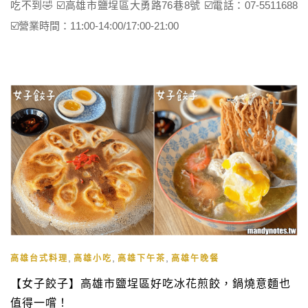
吃不到🤣 ☑️高雄市鹽埕區大勇路76巷8號 ☑️電話：07-5511688
☑️營業時間：11:00-14:00/17:00-21:00
,
,
,
高雄台式料理
高雄小吃
高雄下午茶
高雄午晚餐
【女子餃子】高雄市鹽埕區好吃冰花煎餃，鍋燒意麵也
值得一嚐！