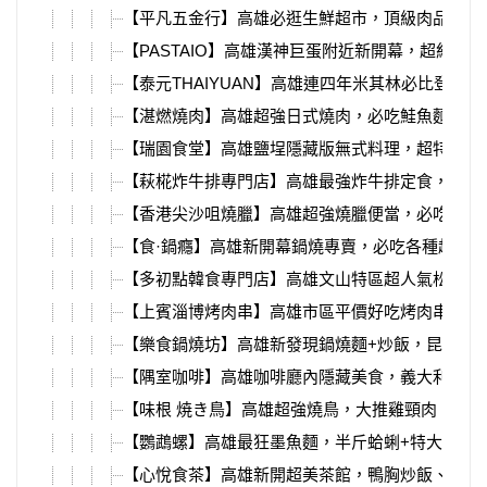
【平凡五金行】高雄必逛生鮮超市，頂級肉品海鮮
【PASTAIO】高雄漢神巨蛋附近新開幕，超紅手
【泰元THAIYUAN】高雄連四年米其林必比登推
【湛燃燒肉】高雄超強日式燒肉，必吃鮭魚麵、挽
【瑞園食堂】高雄鹽埕隱藏版無式料理，超特別台
【萩椛炸牛排專門店】高雄最強炸牛排定食，楠梓
【香港尖沙咀燒臘】高雄超強燒臘便當，必吃豉油
【食·鍋癮】高雄新開幕鍋燒專賣，必吃各種超強
【多初點韓食專門店】高雄文山特區超人氣松葉蟹
【上賓淄博烤肉串】高雄市區平價好吃烤肉串、鮮
【樂食鍋燒坊】高雄新發現鍋燒麵+炒飯，昆布、
【隅室咖啡】高雄咖啡廳內隱藏美食，義大利麵、
【味根 焼き鳥】高雄超強燒鳥，大推雞頸肉、雞
【鸚鵡螺】高雄最狂墨魚麵，半斤蛤蜊+特大號魷
【心悅食茶】高雄新開超美茶館，鴨胸炒飯、甲子