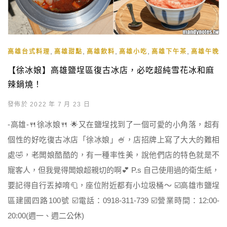
,
,
,
,
,
高雄台式料理
高雄甜點
高雄飲料
高雄小吃
高雄下午茶
高雄午晚餐
【徐冰娘】高雄鹽埕區復古冰店，必吃超純雪花冰和麻
辣鍋燒！
發佈於 2022 年 7 月 23 日
-高雄-🍴徐冰娘🍴 🌟又在鹽埕找到了一個可愛的小角落，超有
個性的好吃復古冰店「徐冰娘」🍧，店招牌上寫了大大的難相
處🤣，老闆娘酷酷的，有一種率性美，說他們店的特色就是不
寵客人，但我覺得闆娘超親切的啊💕 P.s 自己使用過的衛生紙，
要記得自行丟掉唷🧻，座位附近都有小垃圾桶～ ☑️高雄市鹽埕
區建國四路100號 ☑️電話：0918-311-739 ☑️營業時間：12:00-
20:00(週一、週二公休)