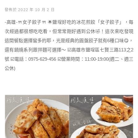
發佈於 2022 年 10 月 2 日
-高雄-🍴女子餃子🍴 🌟鹽埕好吃的冰花煎餃「女子餃子」，每
次經過都很想吃吃看，但常常剛好遇到公休🤣！這次來吃發現
這間餐點選擇蠻多的耶，光是經典的圓盤餃子就有6種口味😋，
還有鍋燒系列跟拌麵可選擇～ ☑️高雄市鹽埕區七賢三路113之2
號 ☑️電話：0975-629-456 ☑️營業時間：11:00-19:00(週二、週三
公休)