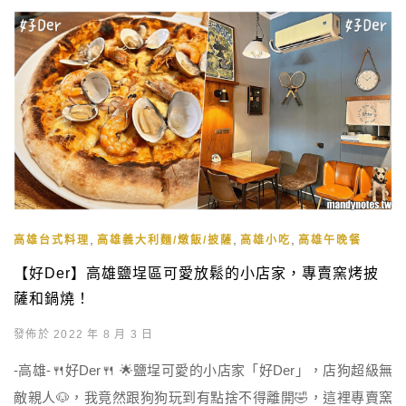
,
,
,
高雄台式料理
高雄義大利麵/燉飯/披薩
高雄小吃
高雄午晚餐
【好Der】高雄鹽埕區可愛放鬆的小店家，專賣窯烤披
薩和鍋燒！
發佈於 2022 年 8 月 3 日
-高雄-🍴好Der🍴 🌟鹽埕可愛的小店家「好Der」，店狗超級無
敵親人🐶，我竟然跟狗狗玩到有點捨不得離開🤣，這裡專賣窯