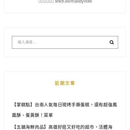
👇🏻👇🏻👇🏻 linktr.ee/mandynote
近期文章
【掌糕點】台南人氣每日現烤手撕蛋糕，還有超強鳳
凰酥、蛋黃酥！菜單
【五鎮海鮮肉品】高雄好逛又好吃的超市，活體海