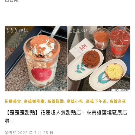
,
,
,
,
,
花蓮美食
高雄咖啡廳
高雄甜點
高雄小吃
高雄下午茶
高雄宵夜
【歪歪歪甜點】花蓮超人氣甜點店，來高雄鹽埕區展店
啦！
發佈於 2022 年 7 月 25 日