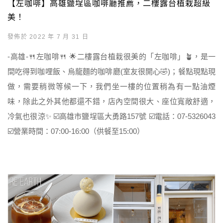
【左咖啡】高雄鹽埕區咖啡廳推薦，二樓露台植栽超級
美！
發佈於 2022 年 7 月 31 日
-高雄-🍴左咖啡🍴 🌟二樓露台植栽很美的「左咖啡」🪴，是一
間吃得到咖哩飯、烏龍麵的咖啡廳(室友很開心🤣)；餐點現點現
做，需要稍微等候一下，我們坐一樓的位置稍為有一點油煙
味，除此之外其他都還不錯，店內空間很大、座位寬敞舒適，
冷氣也很涼✨ ☑️高雄市鹽埕區大勇路157號 ☑️電話：07-5326043
☑️營業時間：07:00-16:00（供餐至15:00）