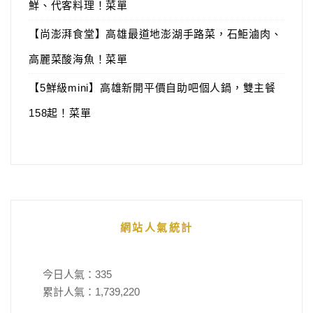
鮮、代客料理！菜單
【尚澎湃食堂】高雄最道地澎湖手路菜，石鮔滷肉、
高麗菜酸海魚！菜單
【5鮮級mini】高雄新開平價自助吧個人鍋，雙主餐
158起！菜單
網站人氣統計
今日人氣：
335
累計人氣：
1,739,220