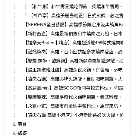
【和牛涮】和牛壽喜燒吃到飽，炙燒和牛壽司、和牛
【神戶亭】高雄美麗島站正宗日式火鍋，必吃壽喜燒、
【SERENA全日餐廳】高雄季節限定東港黑鮪魚Buffet
【新村畜產】高雄最新頂級和牛燒肉吃到飽，日本牧場
【福樂天Braten串烤店】高雄超道地499韓式燒肉吃到
【湛燃燒肉】高雄、台南回訪超多次燒肉愛店，必吃新
【饗螺 螺螄．酸鮮鍋】高雄新開幕螺螄鐵鍋燉，必吃東
【湯王胡椒豬肚雞】高雄深夜火鍋，有包廂、必吃銷魂
【嗑肉石鍋】高雄必吃火鍋店，自助吧吃到飽，大肉盤
【高麗園mini】高雄SOGO新開幕韓式料理，平價銅盤
【饗麻饗辣】高雄夢時代火鍋吃到飽、泰式料理、螃蟹
【永筵小館】高雄市前金區中餐料理，原雲來坊，必比登
【嗑肉石鍋·高雄小港店】小港新開幕必吃火鍋，超豐富
美食
旅遊