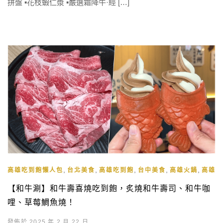
拼盤 ▪️花枝蝦仁漿 ▪️嚴選霜降牛·經 […]
,
,
,
,
,
高雄吃到飽懶人包
台北美食
高雄吃到飽
台中美食
高雄火鍋
高雄火
【和牛涮】和牛壽喜燒吃到飽，炙燒和牛壽司、和牛咖
哩、草莓鯛魚燒！
發佈於 2025 年 2 月 22 日