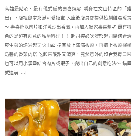
高雄最貼心、最有儀式感的壽喜燒😍 隱身在文山特區的「錨
屋」，店裡隨處充滿可愛插畫 入座後店員會提供蛤蜊雞湯暖胃
～ 壽喜燒以肉片和洋蔥炒出香氣，再加入獨家壽喜醬💕 最有特
色的是超有創意的私房料理！！ 起司控必吃濃郁起司醬結合清
爽生菜的熔岩起司火山🧀 還有放上滿滿香菜，再擠上香菜檸檬
奶醬的香菜肉塔 吃起來酸甜又清爽，竟然意外的超合我胃口🤣
也可以用小漢堡結合肉片或蝦子，變出自己的創意吃法～ 錨屋
就連前 […]