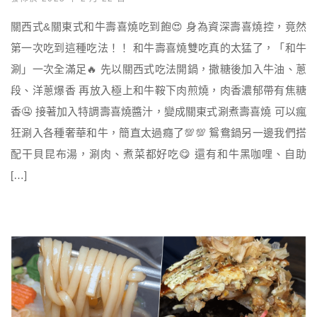
關西式&關東式和牛壽喜燒吃到飽😍 身為資深壽喜燒控，竟然
第一次吃到這種吃法！！ 和牛壽喜燒雙吃真的太猛了，「和牛
涮」一次全滿足🔥 先以關西式吃法開鍋，撒糖後加入牛油、蔥
段、洋蔥爆香 再放入極上和牛鞍下肉煎燒，肉香濃郁帶有焦糖
香🤤 接著加入特調壽喜燒醬汁，變成關東式涮煮壽喜燒 可以瘋
狂涮入各種奢華和牛，簡直太過癮了💯💯 鴛鴦鍋另一邊我們搭
配干貝昆布湯，涮肉、煮菜都好吃😋 還有和牛黑咖哩、自助
[…]