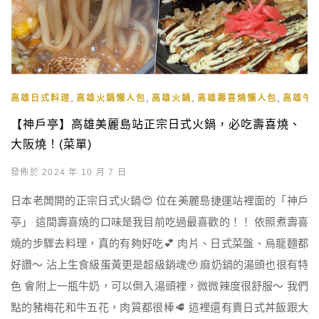
,
,
,
,
高雄日式料理
高雄火鍋懶人包
高雄火鍋
高雄壽喜燒懶人包
高雄午
【神戶亭】高雄美麗島站正宗日式火鍋，必吃壽喜燒、
大阪燒！(菜單)
發佈於 2024 年 10 月 7 日
日本老闆開的正宗日式火鍋😍 位在美麗島捷運站裡面的「神戶
亭」 這間壽喜燒的口味是我目前吃過最喜歡的！！ 依照煮壽喜
燒的步驟去料理，真的有夠好吃💕 肉片、日式菜盤、烏龍麵都
好讚～ 沾上生食級蛋黃更是超級銷魂🥹 麻奶鍋的湯頭也很有特
色 會附上一瓶牛奶，可以倒入湯頭裡，微微辣度很舒服～ 我們
點的豬梅花和牛五花，肉質都很棒🥩 這裡還有賣日式丼飯跟大