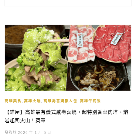
,
,
,
高雄美食
高雄火鍋
高雄壽喜燒懶人包
高雄午晚餐
【錨屋】高雄最有儀式感壽喜燒，超特別香菜肉塔、熔
岩起司火山！菜單
發佈於 2026 年 1 月 5 日