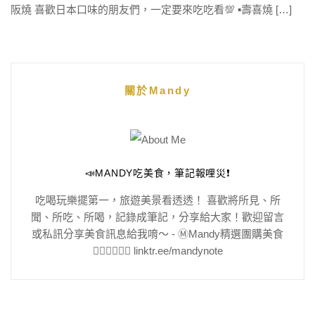
阪燒 喜歡日本口味的朋友們，一定要來吃吃看💯 ▪️壽喜燒 […]
關於Mandy
📣MANDY吃美食，筆記報哩災❗️
吃喝玩樂擺第一，旅遊美景看透透！ 喜歡將所見、所
聞、所吃、所喝，記錄成筆記，分享給大家！歡迎留言
或私訊分享美食訊息給我唷～ - Ⓜ️Mandy精選團購美食
👇🏻👇🏻👇🏻 linktr.ee/mandynote