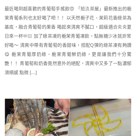
最近喝到超喜歡的青葡萄手搖飲😍 「拾汣茶屋」最新推出的梔
茉青葡系列也太好喝了吧！！ 以天然梔子花、茉莉花香綠茶為
基底，融合青葡萄的果香 喝起來清爽不膩口，超級適合炎炎夏
日來一杯🫶🏻 加了綠茶凍的梔茉青葡凍飲，點無糖少冰就非常
好喝～ 清爽中帶有青葡萄的香甜味，搭配Q彈的綠茶凍有夠讚
😋 梔茉青葡厚奶綠、梔茉青葡鮮奶綠，更是讓我們十分驚
艷！！ 青葡萄和奶香竟然意外的絕配，清爽中又多了一點濃郁
滑順感 點微 […]