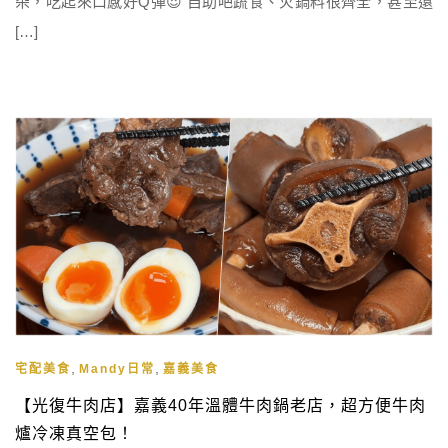
朵，吃起來口感好Q彈😍 自助吧蔬食、火鍋料很齊全，甚至還
[…]
,
,
宅配美食
Mandy日常
嘉義美食
【光復牛肉店】嘉義40年溫體牛肉鍋老店，超方便牛肉
爐冷凍真空包！