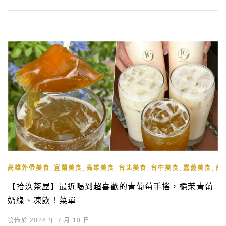
,
,
,
,
,
,
高雄外帶美食
宜蘭美食
高雄美食
台北美食
台中美食
嘉義美食
台
【拾汣茶屋】最近喝到超喜歡的青葡萄手搖，梔茉青葡
奶綠、凍飲！菜單
發佈於 2026 年 7 月 10 日