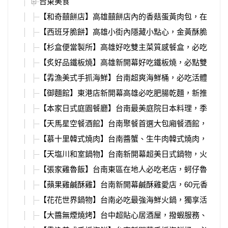
台東美食
【和奇囍餅店】高雄囍餅店內的香菇蛋黃肉包，在地人
【西班牙脆餅】高雄小街內隱藏小點心，金黃酥脆的起
【杉盒便當製所】高雄好吃雙主菜質感餐盒，必吃超強
【炙好品鐵板燒】高雄新開幕好吃鐵板燒，必點雙人套
【掱漁美式手抓海鮮】台南超爽海鮮桶，必吃活體波士
【御麵館】東港店新開幕高雄必吃肥腸乾麵，新推出豬
【本家日式庭園餐廳】台南最美庭院日本料理，季節性
【天馬星空餐酒館】台南聚餐首選大包廂餐酒館，超浮
【慕十里韓式燒肉】台南醬蟹、生牛肉韓式燒肉，生日
【天塩川和室鍋物】台南新開幕超美日式鍋物，火焰龍
【張家雞魯飯】台南東區在地人必吃老店，蚵仔魯肉飯
【蘋果雞鹹酥雞】台南新開幕鹹酥雞愛店，60元香雞排
【花花世界鍋物】台南必吃最強海鮮火鍋，獨享活體松
【大醬無煙燒烤】台中超貼心居酒屋，撥蝦服務、超酷