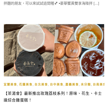
拌麵的朋友，可以來試試這間喔💕 ▪️豪華蟹黃雙享海陸拌 […]
,
,
,
,
,
,
宜蘭美食
花蓮美食
台北美食
台中美食
嘉義美食
未分類
台南美食
【茶湯會】最新推出玫瑰荔枝系列！原味、花生、卡士
達綜合雞蛋糕！