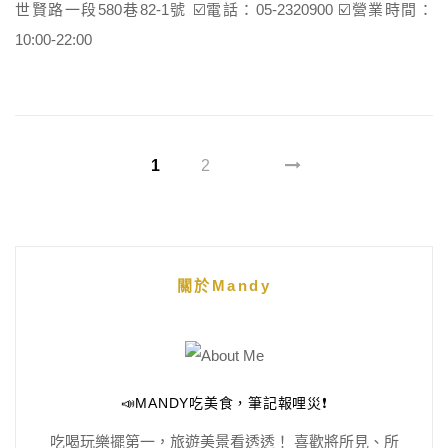
世賢路一段580巷82-1號 ☑️電話：05-2320900 ☑️營業時間：
10:00-22:00
1
2
關於Mandy
📣MANDY吃美食，筆記報哩災❗️
吃喝玩樂擺第一，旅遊美景看透透！ 喜歡將所見、所