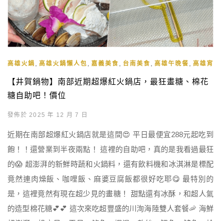
,
,
,
,
,
高雄火鍋
高雄火鍋懶人包
嘉義美食
台南美食
高雄午晚餐
高雄宵夜
【井賀鍋物】南部近期超爆紅火鍋店，最狂畫糖、棉花
糖自助吧！價位
發佈於 2025 年 12 月 7 日
近期在南部超爆紅火鍋店就是這間😍 平日最便宜288元起吃到
飽！！還營業到半夜兩點！ 這裡的自助吧，真的是我看過最狂
的😱 超澎湃的新鮮時蔬和火鍋料，還有飲料機和冰淇淋是標配
竟然連肉燥飯、咖哩飯、麻婆豆腐飯都很好吃耶😋 最特別的
是，這裡竟然有現在超少見的畫糖！ 甜點還有冰酥，和超人氣
的造型棉花糖💕💕 這次來吃超豐盛的川洵海陸雙人套餐🦐 海鮮