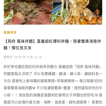
嘉義美食
【玥府 風味拌麵】嘉義超紅爆料拌麵，限量蟹黃海陸拌
麵！價位見文末
發佈於 2025 年 6 月 11 日
終於來吃最近很紅的料超多拌麵🍜 嘉義這間「玥府 風味拌麵」
拌麵套餐太浮誇了 可以免費續麵、續湯、續小菜、續飲料各一
次😍 還會附上美味醬料跟莓果醋+草莓爆爆珠～ 每日限量3份的
豪華蟹黃海陸拌麵🦀 不只有濃郁蟹黃+蟹膏，竟然還有好吃的牛
小排！！ 朋友點的麻醬皮蛋麵和奶香明太子拌麵也好好吃🤤 套
餐還可以加價升級叉燒、海鮮、溫泉蛋，越吃越豪華！ 喜歡吃