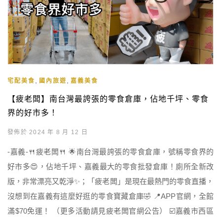
,
,
宅配美食
國內旅遊
嘉義美食
【疲老闆】南台灣最誇張的零食倉庫，佔地千坪、零食
界的好市多！
發佈於 2024 年 8 月 12 日
-嘉義-🍴疲老闆🍴 🌟南台灣最誇張的零食倉庫，號稱零食界的
好市多😍，佔地千坪、嘉義最大的零食批發倉庫！廁所全新改
版，非常漂亮又乾淨✨；「疲老闆」是現在最熱門的零食直播，
沒想到在嘉義有這麼好逛的零食寶藏倉庫🤣 📍APP官網，全館
滿$70免運！ （更多活動請見疲老闆官網公告） ☑️嘉義市西區