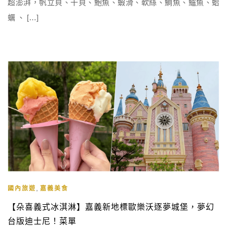
超澎湃，帆立貝、干貝、鮑魚、蝦滑、軟絲、鯛魚、鱸魚、蛤
蠣 、 […]
,
國內旅遊
嘉義美食
【朵喜義式冰淇淋】嘉義新地標歐樂沃逐夢城堡，夢幻
台版迪士尼！菜單