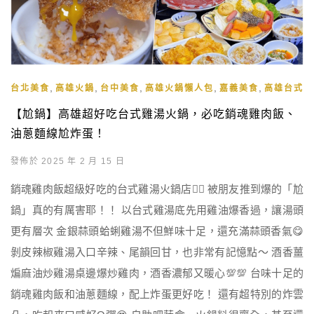
,
,
,
,
,
台北美食
高雄火鍋
台中美食
高雄火鍋懶人包
嘉義美食
高雄台式料
【尬鍋】高雄超好吃台式雞湯火鍋，必吃銷魂雞肉飯、
油蔥麵線尬炸蛋！
發佈於 2025 年 2 月 15 日
銷魂雞肉飯超級好吃的台式雞湯火鍋店❤️‍🔥 被朋友推到爆的「尬
鍋」真的有厲害耶！！ 以台式雞湯底先用雞油爆香過，讓湯頭
更有層次 金銀蒜頭蛤蜊雞湯不但鮮味十足，還充滿蒜頭香氣😋
剝皮辣椒雞湯入口辛辣、尾韻回甘，也非常有記憶點～ 酒香薑
煸麻油炒雞湯桌邊爆炒雞肉，酒香濃郁又暖心💯💯 台味十足的
銷魂雞肉飯和油蔥麵線，配上炸蛋更好吃！ 還有超特別的炸雲