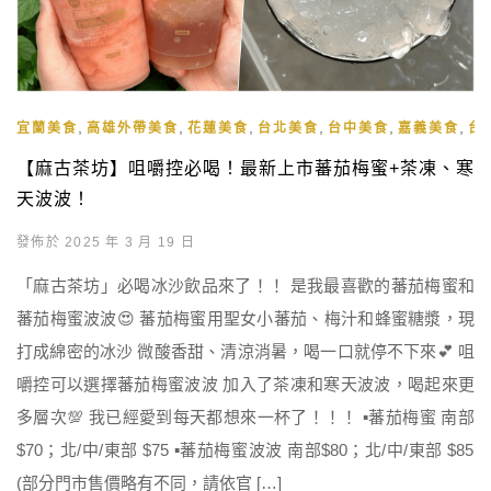
,
,
,
,
,
,
宜蘭美食
高雄外帶美食
花蓮美食
台北美食
台中美食
嘉義美食
台
【麻古茶坊】咀嚼控必喝！最新上市蕃茄梅蜜+茶凍、寒
天波波！
發佈於 2025 年 3 月 19 日
「麻古茶坊」必喝冰沙飲品來了！！ 是我最喜歡的蕃茄梅蜜和
蕃茄梅蜜波波😍 蕃茄梅蜜用聖女小蕃茄、梅汁和蜂蜜糖漿，現
打成綿密的冰沙 微酸香甜、清涼消暑，喝一口就停不下來💕 咀
嚼控可以選擇蕃茄梅蜜波波 加入了茶凍和寒天波波，喝起來更
多層次💯 我已經愛到每天都想來一杯了！！！ ▪️蕃茄梅蜜 南部
$70；北/中/東部 $75 ▪️蕃茄梅蜜波波 南部$80；北/中/東部 $85
(部分門市售價略有不同，請依官 […]