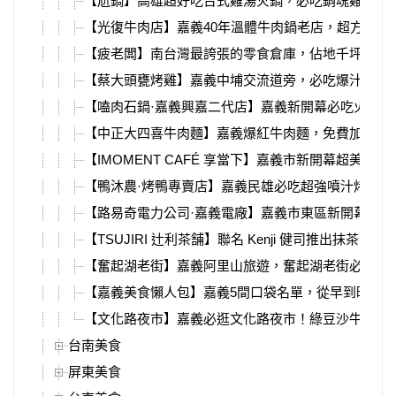
【尬鍋】高雄超好吃台式雞湯火鍋，必吃銷魂雞肉飯
【光復牛肉店】嘉義40年溫體牛肉鍋老店，超方便牛
【疲老闆】南台灣最誇張的零食倉庫，佔地千坪、零
【蔡大頭甕烤雞】嘉義中埔交流道旁，必吃爆汁烤全
【嗑肉石鍋·嘉義興嘉二代店】嘉義新開幕必吃火鍋店
【中正大四喜牛肉麵】嘉義爆紅牛肉麵，免費加湯、
【IMOMENT CAFÉ 享當下】嘉義市新開幕超美可
【鴨沐農·烤鴨專賣店】嘉義民雄必吃超強噴汁烤鴨，
【路易奇電力公司·嘉義電廠】嘉義市東區新開幕燒肉
【TSUJIRI 辻利茶舗】聯名 Kenji 健司推出抹茶
【奮起湖老街】嘉義阿里山旅遊，奮起湖老街必吃美
【嘉義美食懶人包】嘉義5間口袋名單，從早到晚吃
【文化路夜市】嘉義必逛文化路夜市！綠豆沙牛奶、
台南美食
屏東美食