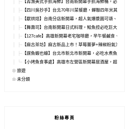
【掱漁美式手抓海鮮】台南新開幕手抓海鮮桶，必吃波
【四川吳抄手】台北70年川菜餐廳，蟬聯四年米其林必
【獻烘焙】台南分店新開幕，超人氣爆漿圓可頌、日菓
【舞壽司】台南新開幕日式料理，鮭魚控必吃巨大鮭魚壽
【127cafe】高雄新開幕老宅咖啡廳，早午餐鹹食、下
【麻古茶坊】麻古新品上市！草莓蕾夢+辣椒粉氣泡飲！
【謀魚蝦也蠔】台北市新北市新開幕，必吃水煮魚、火
【小烤魚食事處】高雄市左營區新開幕居酒屋，超強熱炒
旅遊
未分類
粉絲專頁