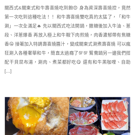
關西式&關東式和牛壽喜燒吃到飽😍 身為資深壽喜燒控，竟然
第一次吃到這種吃法！！ 和牛壽喜燒雙吃真的太猛了，「和牛
涮」一次全滿足🔥 先以關西式吃法開鍋，撒糖後加入牛油、蔥
段、洋蔥爆香 再放入極上和牛鞍下肉煎燒，肉香濃郁帶有焦糖
香🤤 接著加入特調壽喜燒醬汁，變成關東式涮煮壽喜燒 可以瘋
狂涮入各種奢華和牛，簡直太過癮了💯💯 鴛鴦鍋另一邊我們搭
配干貝昆布湯，涮肉、煮菜都好吃😋 還有和牛黑咖哩、自助
[…]