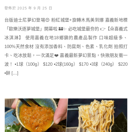
發佈於 2025 年 9 月 25 日
台版迪士尼夢幻登場😍 粉紅城堡+旋轉木馬美到爆 嘉義新地標
「歐樂沃逐夢城堡」開幕啦 🏰✨ 必吃城堡最夯的 👉【朵喜義式
冰淇淋】 使用嘉義在地18鄉鎭的農產品製作 口味超級多、
100%天然食材 沒有添加香料、防腐劑、色素、乳化劑 拍照打
卡、吃冰放鬆，一次滿足❤️ 嘉義最新夢幻景點，快揪朋友衝一
波！ ▪️1球（100g） $120 ▪️2球(160g） $170 ▪️3球（240g） $220
▪️餅 […]