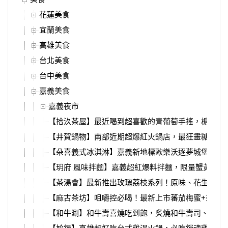
花蓮美食
宜蘭美食
高雄美食
台北美食
台中美食
嘉義美食
嘉義夜市
【拾汣茶屋】最近喝到超喜歡的青葡萄手搖，梔茉青
【井賀鍋物】南部近期超爆紅火鍋店，最狂畫糖、棉
【朵喜義式冰淇淋】嘉義新地標歐樂沃逐夢城堡，夢
【玥府 風味拌麵】嘉義超紅爆料拌麵，限量蟹黃海陸
【茶湯會】最新推出玫瑰荔枝系列！原味、花生、卡
【麻古茶坊】咀嚼控必喝！最新上市蕃茄梅蜜+茶凍
【和牛涮】和牛壽喜燒吃到飽，炙燒和牛壽司、和牛