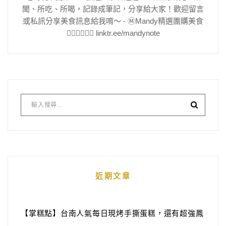
聞、所吃、所喝，記錄成筆記，分享給大家！歡迎留言
或私訊分享美食訊息給我唷～ - Ⓜ️Mandy精選團購美食
👇🏻👇🏻👇🏻 linktr.ee/mandynote
近期文章
【掌糕點】台南人氣每日現烤手撕蛋糕，還有超強鳳