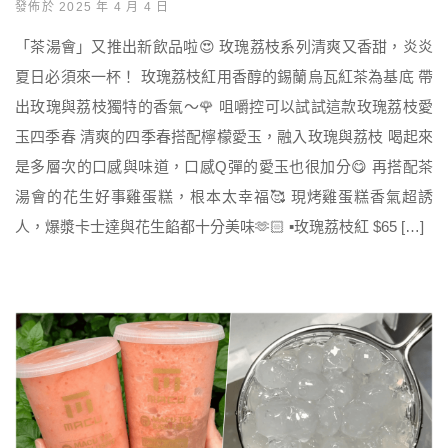
發佈於 2025 年 4 月 4 日
「茶湯會」又推出新飲品啦😍 玫瑰荔枝系列清爽又香甜，炎炎
夏日必須來一杯！ 玫瑰荔枝紅用香醇的錫蘭烏瓦紅茶為基底 帶
出玫瑰與荔枝獨特的香氣～🌹 咀嚼控可以試試這款玫瑰荔枝愛
玉四季春 清爽的四季春搭配檸檬愛玉，融入玫瑰與荔枝 喝起來
是多層次的口感與味道，口感Q彈的愛玉也很加分😋 再搭配茶
湯會的花生好事雞蛋糕，根本太幸福🥰 現烤雞蛋糕香氣超誘
人，爆漿卡士達與花生餡都十分美味🫶🏻 ▪️玫瑰荔枝紅 $65 […]