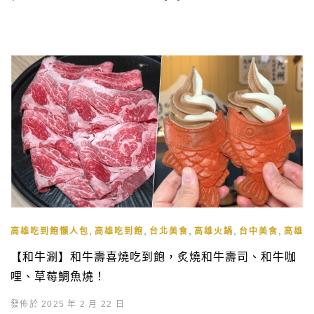
,
,
,
,
,
高雄吃到飽懶人包
高雄吃到飽
台北美食
高雄火鍋
台中美食
高雄火
【和牛涮】和牛壽喜燒吃到飽，炙燒和牛壽司、和牛咖
哩、草莓鯛魚燒！
發佈於 2025 年 2 月 22 日