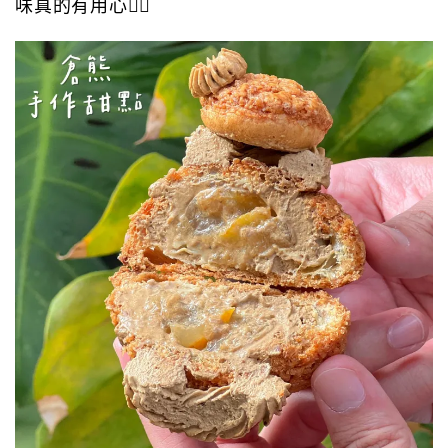
味真的有用心👍🏻