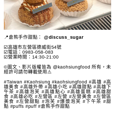
📍倉熊手作甜點：
@discuss_sugar
☑️高雄市左營區德威街54號
☑️電話：0983-058-083
☑️營業時間：14:30-21:00
©️圖文、影片版權皆為 @kaohsiungfood 所有，未
經許可請勿轉載使用⚠️
#Taiwan #Kaohsiung #kaohsiungfood #高雄 #高
雄美食 #高雄外帶 #高雄小吃 #高雄甜點 #高雄下
午茶 #高雄泡芙 #高雄點心 #高雄蛋糕 #高雄甜
食 #高雄必吃 #左營區 #左營 #左營美食 #左營區
美食 #左營甜點 #泡芙 #爆漿泡芙 #下午茶 #甜
點 #puffs #puff #倉熊手作甜點