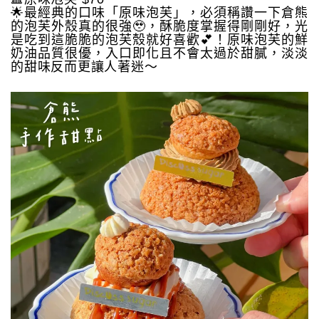
🌟最經典的口味「原味泡芙」，必須稱讚一下倉熊
的泡芙外殼真的很強🥹，酥脆度掌握得剛剛好，光
是吃到這脆脆的泡芙殼就好喜歡💕！原味泡芙的鮮
奶油品質很優，入口即化且不會太過於甜膩，淡淡
的甜味反而更讓人著迷～