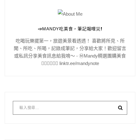
📣MANDY吃美食，筆記報哩災❗️
吃喝玩樂擺第一，旅遊美景看透透！ 喜歡將所見、所
聞、所吃、所喝，記錄成筆記，分享給大家！歡迎留言
或私訊分享美食訊息給我唷～ - Ⓜ️Mandy精選團購美食
👇🏻👇🏻👇🏻 linktr.ee/mandynote