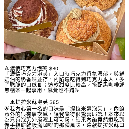
🔺濃情巧克力泡芙 $80
「濃情巧克力泡芙」入口時巧克力香氣濃郁，與鮮
奶油的奶香味並存，內餡還吃得到巧克力本人，多
了脆脆的口感🍫；這款甜度比較高，搭配黑咖啡或
無糖茶一起享用，感覺也不錯☕️
🔺提拉米蘇泡芙 $85
🌟我內心第一名的口味是「提拉米蘇泡芙」，內餡
意外的很有層次感，讓我覺得很驚喜耶🥰！本來以
為只有泡芙外層灑上可可粉，結果內餡竟然還吃到
像手指餅乾吸滿咖啡的那種風味，這款提拉米蘇口