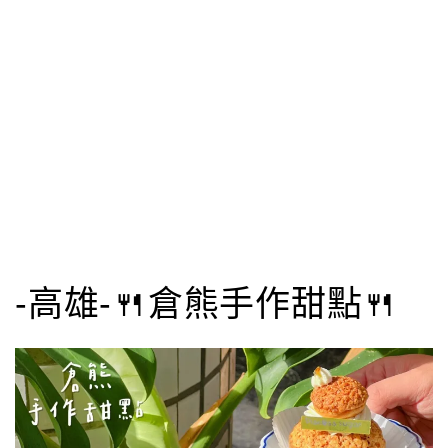
-高雄-🍴倉熊手作甜點🍴