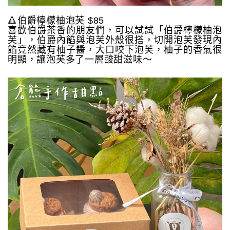
🔺伯爵檸檬柚泡芙 $85
喜歡伯爵茶香的朋友們，可以試試「伯爵檸檬柚泡
芙」，伯爵內餡與泡芙外殼很搭，切開泡芙發現內
餡竟然藏有柚子醬，大口咬下泡芙，柚子的香氣很
明顯，讓泡芙多了一層酸甜滋味～