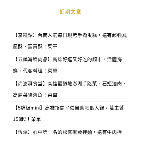
近期文章
【掌糕點】台南人氣每日現烤手撕蛋糕，還有超強鳳
凰酥、蛋黃酥！菜單
【五鎮海鮮肉品】高雄好逛又好吃的超市，活體海
鮮、代客料理！菜單
【尚澎湃食堂】高雄最道地澎湖手路菜，石鮔滷肉、
高麗菜酸海魚！菜單
【5鮮級mini】高雄新開平價自助吧個人鍋，雙主餐
158起！菜單
【恆溫】心中第一名的松露蟹黃拌麵，還有牛肉拌