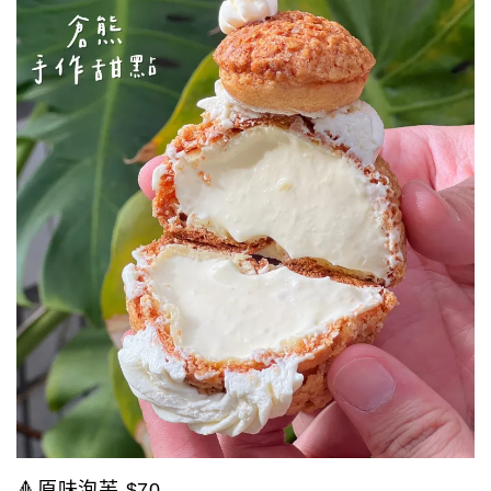
🔺原味泡芙 $70