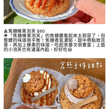
🔺焦糖榛果泡芙 $80
🌟「焦糖榛果泡芙」的焦糖醬看起來太邪惡了，但
整體的味道很平衡！焦糖香氣濃郁，甜中帶點微苦
香，再加上榛果的味道，吃起來層次很豐富；上面
的小泡芙也有灌滿內餡，好好吃😆