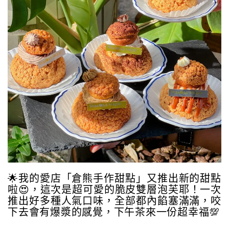
🌟我的愛店「倉熊手作甜點」又推出新的甜點
啦😍，這次是超可愛的脆皮雙層泡芙耶！一次
推出好多種人氣口味，全部都內餡塞滿滿，咬
下去會有爆漿的感覺，下午茶來一份超幸福💯