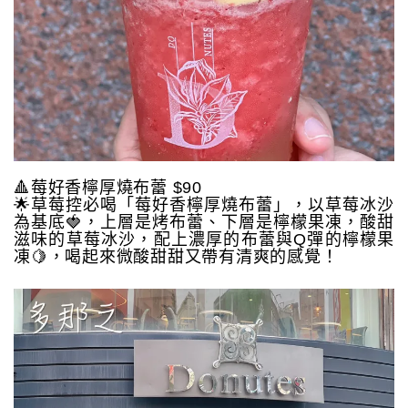
🔺莓好香檸厚燒布蕾 $90
🌟草莓控必喝「莓好香檸厚燒布蕾」，以草莓冰沙
為基底🍓，上層是烤布蕾、下層是檸檬果凍，酸甜
滋味的草莓冰沙，配上濃厚的布蕾與Q彈的檸檬果
凍🍋，喝起來微酸甜甜又帶有清爽的感覺！