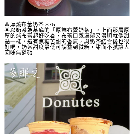
🔺厚燒布蕾奶茶 $75
🌟以奶茶為基底的「厚燒布蕾奶茶」，上面那層厚
厚的烤布蕾超好吃🍮，布蕾口感濃郁又滑順就像甜
點一樣，還有焦糖苦甜的香氣，與奶茶結合後也很
好喝，奶茶甜度最低可調整到微糖，甜而不膩讓人
回味無窮🥰