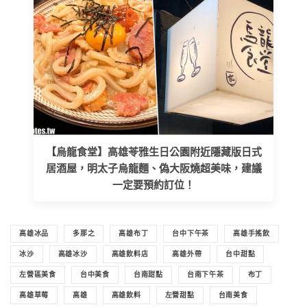
【烏龍食堂】高雄苓雅生日公園附近隱藏版日式
居酒屋，明太子烏龍麵、偽大阪燒超美味，建議
一定要預約訂位！
高雄冰品
多那之
高雄布丁
台中下午茶
高雄手搖飲
冰沙
高雄冰沙
高雄飲料店
高雄外帶
台中甜點
左營區美食
台中美食
台南甜點
台南下午茶
布丁
高雄草莓
高雄
高雄飲料
左營甜點
台南美食