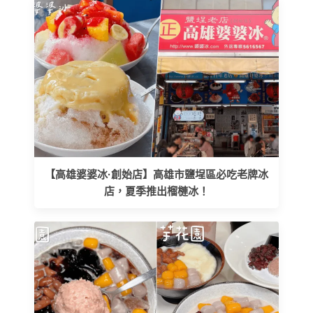
【高雄婆婆冰·創始店】高雄市鹽埕區必吃老牌冰
店，夏季推出榴槤冰！