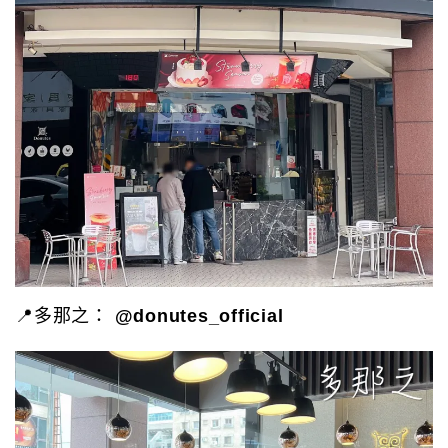
📍多那之：
@donutes_official