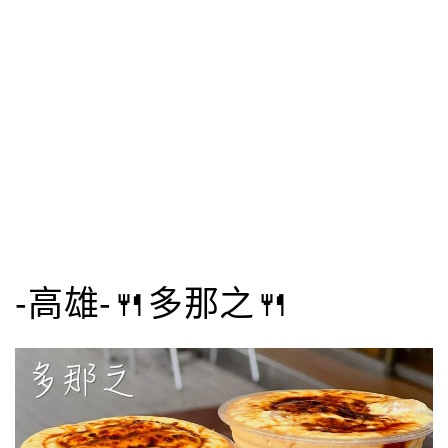
-高雄-🍴多那之🍴