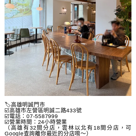
🏷高雄明誠門市
☑️高雄市左營區明誠二路433號
☑️電話：07-5587999
☑️營業時間：24小時營業
（高雄有32間分店，雲林以北有18間分店，可
Google查詢離你最近的分店唷～）