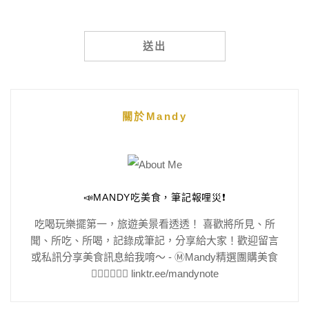
Alternative:
關於Mandy
📣MANDY吃美食，筆記報哩災❗️
吃喝玩樂擺第一，旅遊美景看透透！ 喜歡將所見、所
聞、所吃、所喝，記錄成筆記，分享給大家！歡迎留言
或私訊分享美食訊息給我唷～ - Ⓜ️Mandy精選團購美食
👇🏻👇🏻👇🏻 linktr.ee/mandynote