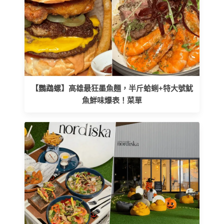
【鸚鵡螺】高雄最狂墨魚麵，半斤蛤蜊+特大號魷
魚鮮味爆表！菜單