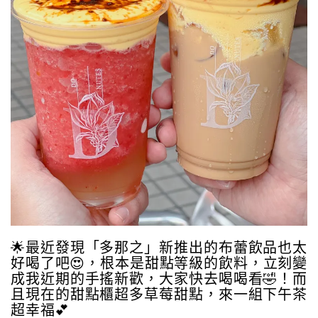
🌟最近發現「多那之」新推出的布蕾飲品也太
好喝了吧😍，根本是甜點等級的飲料，立刻變
成我近期的手搖新歡，大家快去喝喝看🤣！而
且現在的甜點櫃超多草莓甜點，來一組下午茶
超幸福💕