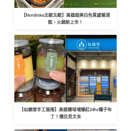
【Nordiska北歐北歐】高雄超美白色質感餐酒
館、火鍋新上市！
【似錦堂手工蛋捲】高雄鹽埕埔爆紅24hr罐子布
丁！價位見文末