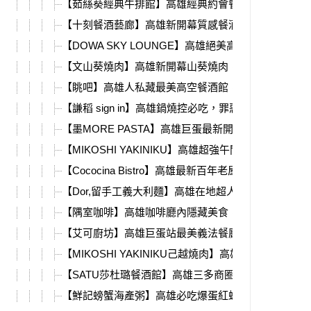
【茹絲葵經典牛排館】高雄經典約會餐廳，甜點必吃
【十刻餐酒藝廊】高雄新開幕質感餐酒館，必吃超強
【DOWA SKY LOUNGE】高雄絕美高空夜景餐酒館
【文山葵燒肉】高雄新開幕山葵燒肉，銷魂蒜蝦飯、
【眺吧】高雄人私藏最美高空餐酒館，就在中央公園
【謙稻 sign in】高雄鍋燒控必吃，罪惡花生巧克力脆
【墨MORE PASTA】高雄巨蛋最新開幕，超濃郁蝦醬
【MIKOSHI YAKINIKU】高雄超強午間燒肉定食！菜
【Cococina Bistro】高雄最新百年老屋餐酒館！菜單
【Dor,留手工義大利麵】高雄在地超人氣手工義大利
【隅室咖啡】高雄咖啡廳內隱藏美食，義大利麵、晚
【艾可廚坊】高雄巨蛋站最美義法餐廳，隱身帕可麗
【MIKOSHI YAKINIKU己越燒肉】高雄必吃頂級燒肉Om
【SATU莎杜璐餐酒館】高雄三多商圈隱藏餐廳，獨家
【鮮記螃蟹海產粥】高雄必吃爆蛋紅蟳海鮮粥，海膽