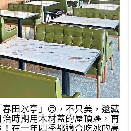
「春田氷亭」😍，不只美，還藏
治時期用木材蓋的屋頂🪵，再
！在一年四季都適合吃冰的高