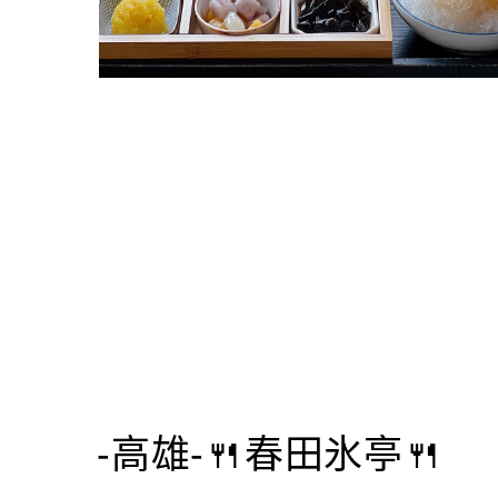
-高雄-🍴春田氷亭🍴