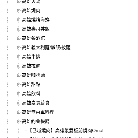
高雄火鍋
高雄燒肉
高雄燒烤海鮮
高雄壽司丼飯
高雄餐酒館
高雄義大利麵/燉飯/披薩
高雄牛排
高雄拉麵
高雄咖啡廳
高雄甜點
高雄飲料
高雄素食蔬食
高雄無菜單料理
高雄約會餐廳
【己越燒肉】高雄最愛板前燒肉Omakase，全新燒肉