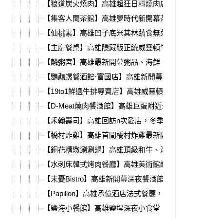
【狼道炭火燒肉】高雄超狂日料燒肉店，頂級食材、
【集客人間茶館】高雄夢時代新開幕茶館，餐點豐富
【仙桃素】高雄凹子底米其林蔬食無菜單料理，頂級
【主廚餐桌】高雄隱藏版正統威靈頓牛排，歐式無菜
【麟粥宮】高雄最新開幕粥品、海鮮、熱炒，超頂級
【鸚鵡螺餐酒館·富國店】高雄新開幕潛水艇餐酒館，
【19to1鮮選牛排專賣店】高雄威靈頓牛排，蛇年活動
【D-Meat燒肉餐酒館】高雄巨蛋附近最新開幕燒肉店
【禾翰壽司】高雄回訪n次愛店，冬季新推出鴨胸雞白
【橋村炸雞】高雄首間橋村炸雞最新開幕，夢時代限
【銅花精緻涮涮鍋】高雄頂級和牛、海鮮火鍋，除夕
【水刺床韓式烤肉餐廳】高雄美術館超強韓式燒肉，
【末憂Bistro】高雄新開幕深夜餐酒館，12月聖誕限
【Papillon】高雄承億酒店法式餐廳，最新冬季限定餐
【鹽海小餐館】高雄鹽埕深夜小食堂，必吃蟹肉蛋湯