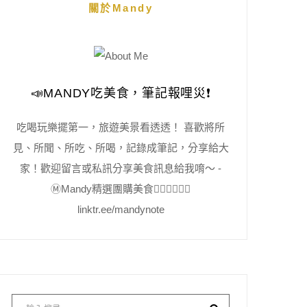
關於Mandy
📣MANDY吃美食，筆記報哩災❗️
吃喝玩樂擺第一，旅遊美景看透透！ 喜歡將所
見、所聞、所吃、所喝，記錄成筆記，分享給大
家！歡迎留言或私訊分享美食訊息給我唷～ -
Ⓜ️Mandy精選團購美食👇🏻👇🏻👇🏻
linktr.ee/mandynote