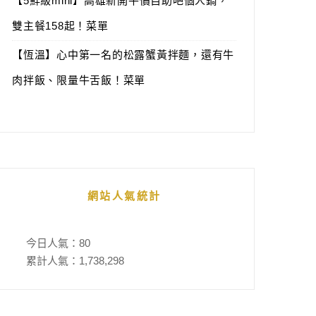
【5鮮級mini】高雄新開平價自助吧個人鍋，
雙主餐158起！菜單
【恆溫】心中第一名的松露蟹黃拌麵，還有牛
肉拌飯、限量牛舌飯！菜單
網站人氣統計
今日人氣：
80
累計人氣：
1,738,298