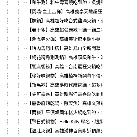
【和牛涮】和牛壽喜燒吃到飽，炙燒和牛壽司、和牛
【問鼎·皇上吉祥】高雄義享天地超狂吃到飽，16種哈
【尬鍋】高雄超好吃台式雞湯火鍋，必吃銷魂雞肉飯
【老干爹】高雄超強麻辣干鍋一鍋二吃，必吃新推出
【潮虎老火鍋】高雄美術館重慶小麵、麻辣鍋，自助
【哈肉鍋鳳山店】高雄鳳山全新開幕，298起火鍋自助
【銅花精緻涮涮鍋】高雄頂級和牛、海鮮火鍋，除夕
【饗麻饗辣】高雄、台南最狂火鍋吃到飽，草莓季聯
【珍好味鍋物】高雄楠梓新開幕平價小火鍋，大腸臭
【新馬辣】高雄夢時代麻辣鍋，超多種和牛、海鮮蝦
【賀町壽喜】高雄新堀江壽喜燒吃到飽，烏龍麵、咖
【鼎香麻辣乾鍋、酸菜魚】高雄文藻鼎中路美食，麻
【兩餐】平價韓國年糕火鍋吃到飽，11月活動4人同行$1
【聚日式鍋物】Hello Kitty 聯名，超級濃郁南瓜牛奶鍋
【溫肚火鍋】高雄漢神百貨附近頂級火鍋店，愛馬仕