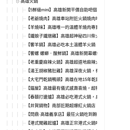
高雄火鍋
【5鮮級mini】高雄新開平價自助吧個人鍋，雙主餐15
【老爺燒肉】高雄車站附近火鍋燒肉吃到飽，超多種
【羊燒味】高雄唯一的溫體羊燒肉專賣店，必吃每日
【鐵娘子鐵燉雞】高雄超神秘四川柴火雞，楠梓高科
【饗羊鍋】高雄必吃本土溫體羊火鍋，還有超強烤雞
【饗螺 螺螄．酸鮮鍋】高雄新開幕螺螄鐵鍋燉，必吃
【老重慶麻辣火鍋】高雄超道地麻辣火鍋，中式裝潢
【湯王胡椒豬肚雞】高雄深夜火鍋，有包廂、必吃銷
【大宅門乾鍋鴨頭】高雄在地15年乾鍋鴨頭，加入高
【錨屋】高雄最有儀式感壽喜燒，超特別香菜肉塔、
【春囍打邊爐】高雄必吃港式火鍋，身分證活動送大
【井賀鍋物】南部近期超爆紅火鍋店，最狂畫糖、棉
【問鼎·高雄義享店】最狂火鍋吃到飽，肉品+海鮮+9
【港式聞雞起爐】高雄正宗港式火鍋吃到飽，必吃超