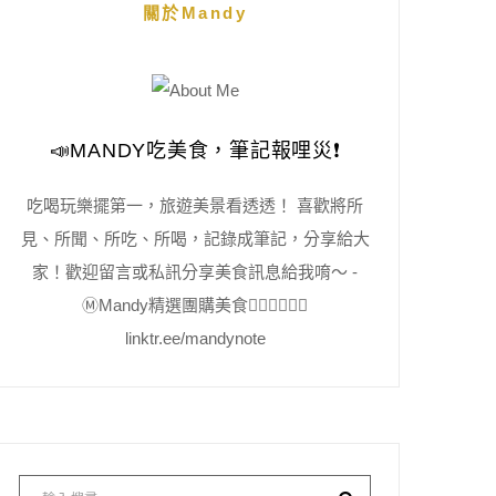
關於Mandy
📣MANDY吃美食，筆記報哩災❗️
吃喝玩樂擺第一，旅遊美景看透透！ 喜歡將所
見、所聞、所吃、所喝，記錄成筆記，分享給大
家！歡迎留言或私訊分享美食訊息給我唷～ -
Ⓜ️Mandy精選團購美食👇🏻👇🏻👇🏻
linktr.ee/mandynote