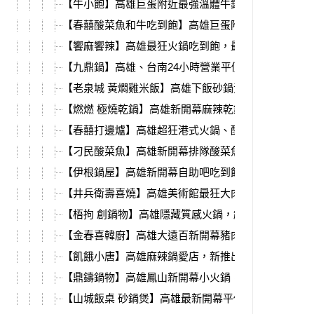
【牛小飽】高雄巨蛋附近最強溫體牛鍋，每日善化直
【春囍酸菜魚和牛吃到飽】高雄巨蛋附近最強酸菜魚+
【饗麻饗辣】高雄最狂火鍋吃到飽，最新港式料理季
【九鼎鍋】高雄、台南24小時營業平價小火鍋，超豐
【老泉城 黃燜雞米飯】高雄下飯砂鍋黃燜雞，冰沙雞
【燃燃 極燒乾鍋】高雄新開幕麻辣乾鍋，5種口味、
【春囍打邊爐】高雄超狂港式火鍋、酸菜魚，爆卵香
【刁民酸菜魚】高雄新開幕排隊酸菜魚，必吃炸雞+奶
【伊根鍋屋】高雄新開幕自助吧吃到飽火鍋店，野菜
【井兵衛壽喜燒】高雄美術館最狂大肉盤火鍋，新推
【梧拘 創鍋物】高雄隱藏質感火鍋，超強特色鍋料、
【金春喜韓廚】高雄大遠百新開幕豬肉湯飯，必吃韓
【飢餓小唐】高雄麻辣鍋愛店，新推出百花油條、超
【鼎鑄鍋物】高雄鳳山新開幕小火鍋，白飯、麵類、
【山城飯桌 砂鍋煲】高雄最新開幕平價好吃砂鍋煲、