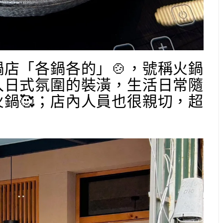
鍋店「各鍋各的」🍲，號稱火鍋
入日式氛圍的裝潢，生活日常隨
鍋🥰；店內人員也很親切，超