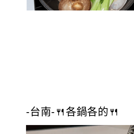
-台南-🍴各鍋各的🍴