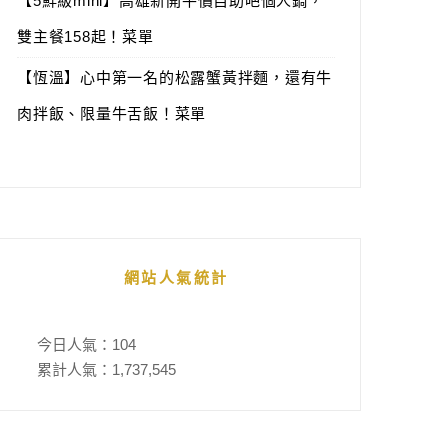
【5鮮級mini】高雄新開平價自助吧個人鍋，
雙主餐158起！菜單
【恆溫】心中第一名的松露蟹黃拌麵，還有牛
肉拌飯、限量牛舌飯！菜單
網站人氣統計
今日人氣：
104
累計人氣：
1,737,545