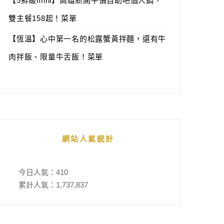
【5鮮級mini】高雄新開平價自助吧個人鍋，
雙主餐158起！菜單
【恆溫】心中第一名的松露蟹黃拌麵，還有牛
肉拌飯、限量牛舌飯！菜單
網站人氣統計
今日人氣：
410
累計人氣：
1,737,837