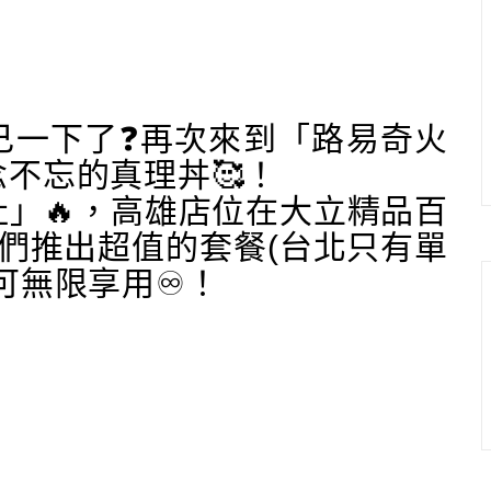
己一下了❓再次來到「路易奇火
不忘的真理丼🥰！
」🔥，高雄店位在大立精品百
們推出超值的套餐(台北只有單
可無限享用♾️！