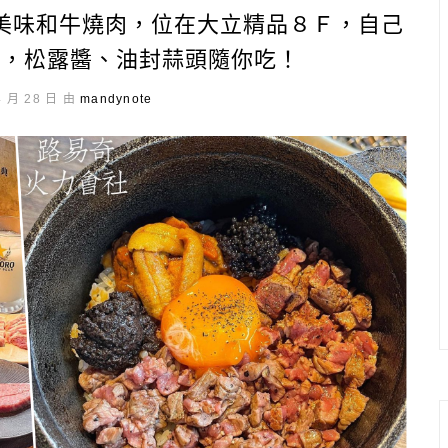
美味和牛燒肉，位在大立精品８Ｆ，自己
費，松露醬、油封蒜頭隨你吃！
4 月 28 日 由
mandynote