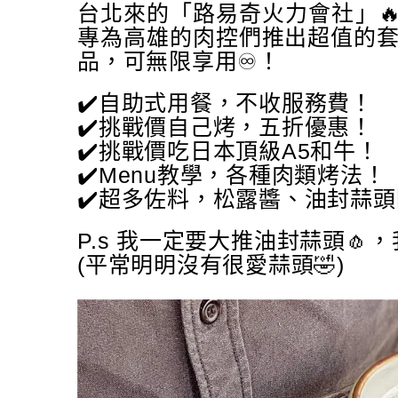
台北來的「路易奇火力會社」
專為高雄的肉控們推出超值的套
品，可無限享用♾️！
✔️自助式用餐，不收服務費！
✔️挑戰價自己烤，五折優惠！
✔️挑戰價吃日本頂級A5和牛！
✔️Menu教學，各種肉類烤法！
✔️超多佐料，松露醬、油封蒜
P.s 我一定要大推油封蒜頭
(平常明明沒有很愛蒜頭🤣)