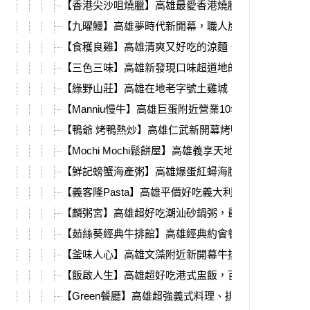
【香港尖沙咀燒臘】高雄最愛香港燒臘，新分店必吃
【九曜鰻】高雄夢時代新開幕，職人炭烤鰻魚飯、丼
【食穫良雞】高雄清爽又好吃的涼麵、雞肉飯，自製
【三色三味】高雄新發現口味超道地的韓國釜飯，小
【綠野山莊】高雄在地老字號土雞城，還有超大停車
【Manniu慢牛】高雄巨蛋附近營業10年的職人牛肉小
【鴨爺 烤鴨熱炒】高雄仁武新開幕烤鴨、熱炒港點，
【Mochi Mochi鬆餅屋】高雄義享天地親子餐廳推薦
【鮮記螃蟹海產粥】高雄爆蛋紅蟳海膽粥，期間限定
【義客隆Pasta】高雄平價好吃義大利麵，壽星還送
【麟粥宮】高雄超好吃潮汕砂鍋粥，最新改版熱炒、
【茹絲葵經典牛排館】高雄經典約會餐廳，甜點必吃
【釜味人心】高雄文藻附近新開幕牛排海膽釜飯，濃
【飯啟人生】高雄超好吃港式盅飯，百元初品嘗粵菜
【Green餐廳】高雄超強義式料理、排餐，不限時不