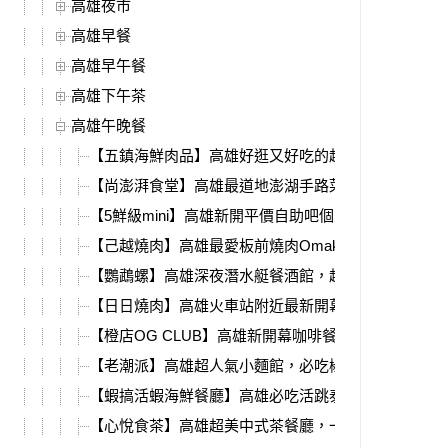
高雄夜市
高雄早餐
高雄早午餐
高雄下午茶
高雄午晚餐
【五鎮海鮮肉品】高雄好逛又好吃的超市，活體海鮮
【尚澎湃食堂】高雄最道地澎湖手路菜，石鮔滷肉、
【5鮮級mini】高雄新開平價自助吧個人鍋，雙主餐15
【己越燒肉】高雄最愛板前燒肉Omakase，全新燒肉
【鸚鵡螺】高雄深夜潛水艇餐酒館，超狂生日香檳塔
【日日燒肉】高雄火車站附近最新開幕，燒肉套餐、
【橙店OG CLUB】高雄新開幕咖啡餐酒館，深夜直
【老潮派】高雄超人氣小麵館，必吃椒麻皮蛋麵、銷
【蝦搞活蝦海鮮餐廳】高雄必吃活跳泰國蝦，爆漿紅
【心悅食茶】高雄超美中式茶餐廳，一整甕佛跳牆用