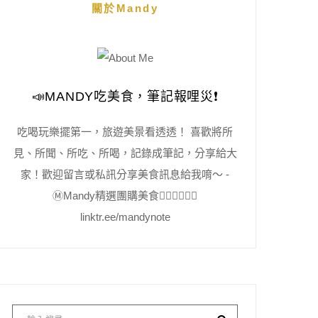
關於Mandy
📣MANDY吃美食，筆記報哩災❗️
吃喝玩樂擺第一，旅遊美景看透透！ 喜歡將所
見、所聞、所吃、所喝，記錄成筆記，分享給大
家！歡迎留言或私訊分享美食訊息給我唷～ -
Ⓜ️Mandy精選團購美食👇🏻👇🏻👇🏻
linktr.ee/mandynote