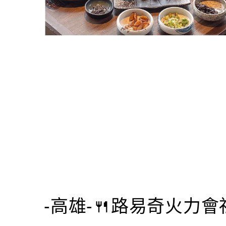
-高雄-🍴路易奇火力會