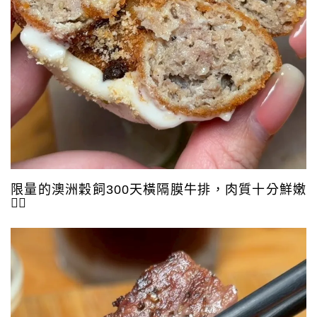
限量的澳洲穀飼300天橫隔膜牛排，肉質十分鮮嫩
👍🏻