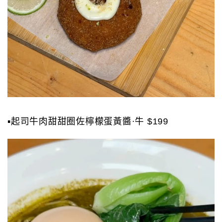
▪️起司牛肉甜甜圈佐檸檬蛋黃醬·牛 $199