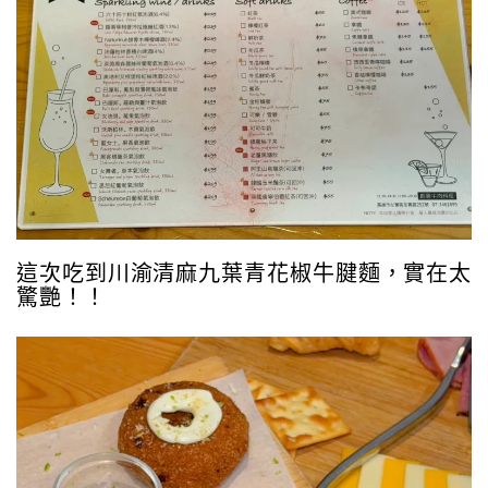
這次吃到川渝清麻九葉青花椒牛腱麵，實在太
驚艷！！