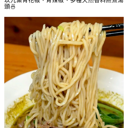
以九葉青花椒、青辣椒、多種天然香料熬煮湯
頭🍜