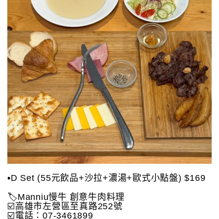
▪️D Set (55元飲品+沙拉+濃湯+歐式小點盤) $169
🏷️Manniu慢牛 創意牛肉料理
☑️高雄市左營區至真路252號
☑️電話：07-3461899