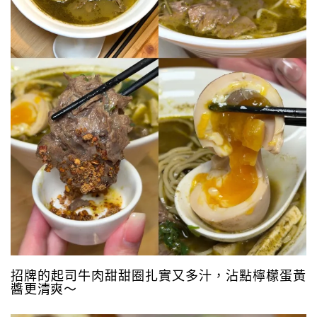
招牌的起司牛肉甜甜圈扎實又多汁，沾點檸檬蛋黃
醬更清爽～