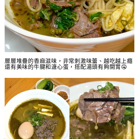
層層堆疊的香麻滋味，非常刺激味蕾、越吃越上癮
還有美味的牛腱和溏心蛋，搭配湯頭有夠開胃🤤