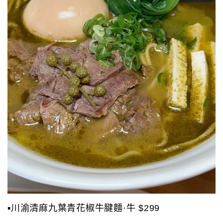
▪️川渝清麻九葉青花椒牛腱麵·牛 $299