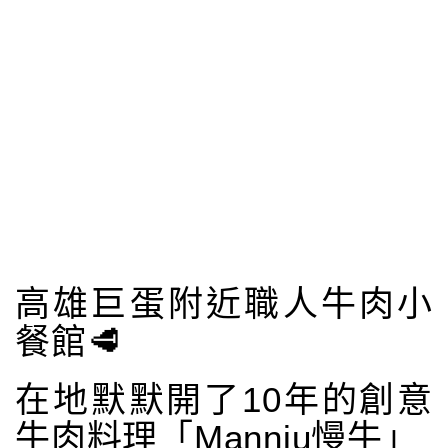
高雄巨蛋附近職人牛肉小
餐館🥩
在地默默開了10年的創意
牛肉料理「Manniu慢牛」