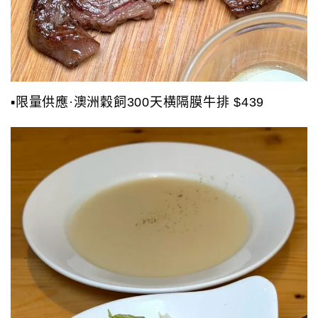
▪️限量供應·澳洲穀飼300天横隔膜牛排 $439