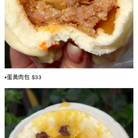
▪️蛋黃肉包 $33