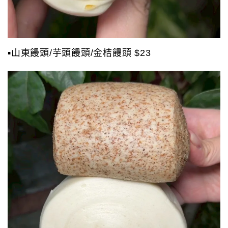
▪️山東饅頭/芋頭饅頭/金桔饅頭 $23