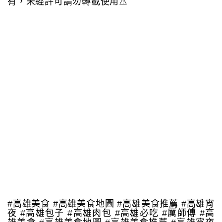
有，未經許可請勿轉載使用⚠️
#高雄美食 #高雄美食地圖 #高雄美食推薦 #高雄宵
夜 #高雄包子 #高雄肉包 #高雄必吃 #厲師傅 #高