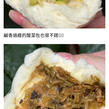
鹹香過癮的酸菜包也很不錯👍🏻