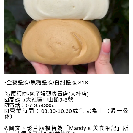
▪️全麥饅頭/黑糖饅頭/白甜饅頭 $18
🏷️厲師傅-包子饅頭專賣店(大社店)
☑️高雄市大社區中山路9-3號
☑️電話：07-3543355
☑️營業時間：03:30-10:30或售完為止（週一公
休）
©️圖文、影片版權皆為「Mandy’s 美食筆記」所