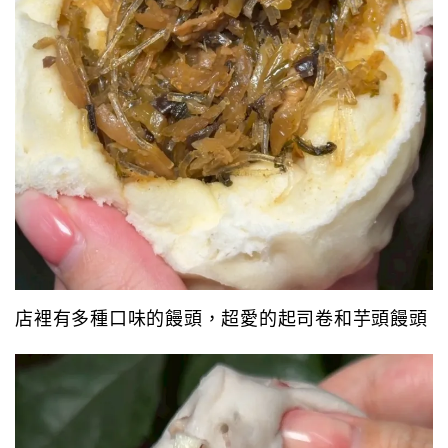
店裡有多種口味的饅頭，超愛的起司卷和芋頭饅頭