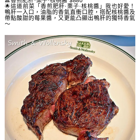
🔺香煎肥肝·栗子·核桃醬 $880
🌟這道前菜「香煎肥肝·栗子·核桃醬」我也好愛！
鴨肝一入口，油脂的香氣直衝口腔，搭配核桃醬及
帶點酸甜的莓果醬，又更能凸顯出鴨肝的獨特香氣
～