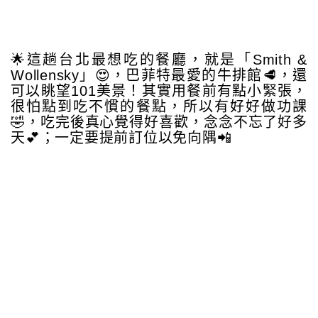
🌟這趟台北最想吃的餐廳，就是「Smith &
Wollensky」😍，巴菲特最愛的牛排館🥩，還
可以眺望101美景！其實用餐前有點小緊張，
很怕點到吃不慣的餐點，所以有好好做功課
🤣，吃完後真心覺得好喜歡，念念不忘了好多
天💕；一定要提前訂位以免向隅📲