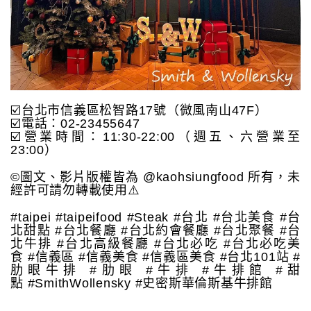
☑️台北市信義區松智路17號（微風南山47F）
☑️電話：02-23455647
☑️營業時間：11:30-22:00（週五、六營業至
23:00）
©️圖文、影片版權皆為 @kaohsiungfood 所有，未
經許可請勿轉載使用⚠️
#taipei #taipeifood #Steak #台北 #台北美食 #台
北甜點 #台北餐廳 #台北約會餐廳 #台北聚餐 #台
北牛排 #台北高級餐廳 #台北必吃 #台北必吃美
食 #信義區 #信義美食 #信義區美食 #台北101站 #
肋眼牛排 #肋眼 #牛排 #牛排館 #甜
點 #SmithWollensky #史密斯華倫斯基牛排館