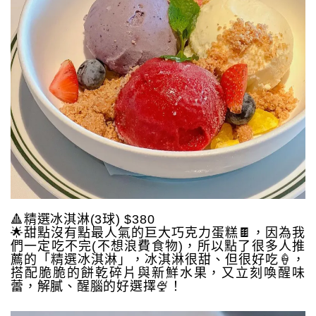
🔺精選冰淇淋(3球) $380
🌟甜點沒有點最人氣的巨大巧克力蛋糕🍫，因為我
們一定吃不完(不想浪費食物)，所以點了很多人推
薦的「精選冰淇淋」，冰淇淋很甜、但很好吃🍦，
搭配脆脆的餅乾碎片與新鮮水果，又立刻喚醒味
蕾，解膩、醒腦的好選擇🍨！