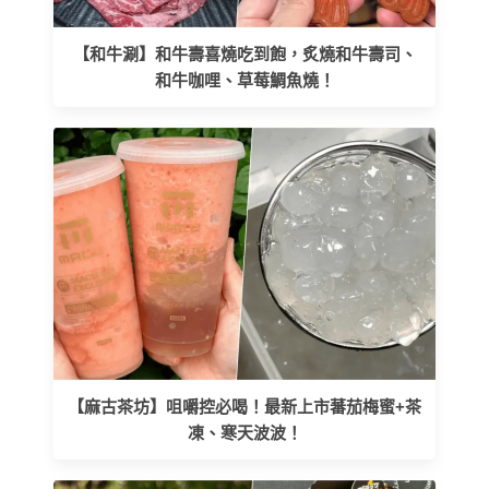
【和牛涮】和牛壽喜燒吃到飽，炙燒和牛壽司、
和牛咖哩、草莓鯛魚燒！
【麻古茶坊】咀嚼控必喝！最新上市蕃茄梅蜜+茶
凍、寒天波波！