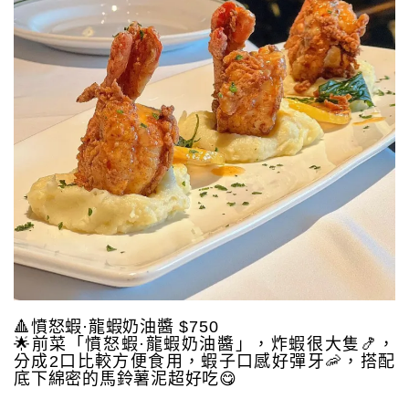
🔺憤怒蝦·龍蝦奶油醬 $750
🌟前菜「憤怒蝦·龍蝦奶油醬」，炸蝦很大隻🍤，
分成2口比較方便食用，蝦子口感好彈牙🦐，搭配
底下綿密的馬鈴薯泥超好吃😋