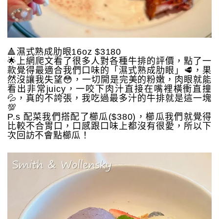
🔺濕式熟成肋眼16oz $3180
🌟上網爬文看了很多人對各種牛排的評價，點了一
款覺得最適合我們口味的「濕式熟成肋眼」🥩，果
然沒讓我失望😳，一切開是完美的粉嫩，肉眼就能
看出非常juicy，一咬下肉汁直接在嘴裡橫衝直撞
💦，真的不誇張，我吃過最多汁的牛排就是這一塊
💯
P.s 配菜我們搭配了櫛瓜($380)，櫛瓜我們就覺得
比較不合胃口，口感跟口味上都沒有很愛，所以下
次回訪不會點櫛瓜！