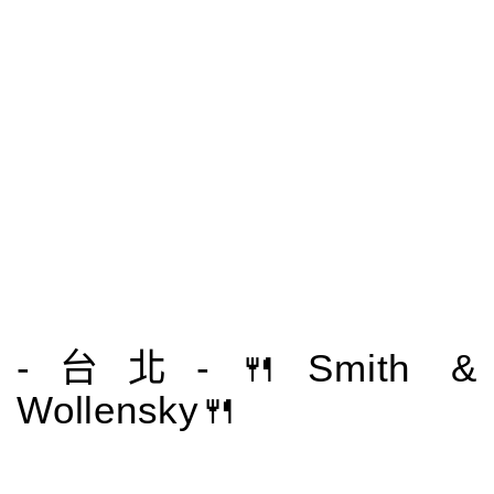
-台北-🍴Smith &
Wollensky🍴