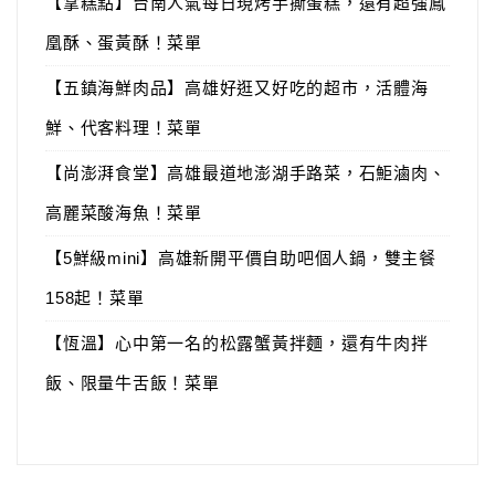
【掌糕點】台南人氣每日現烤手撕蛋糕，還有超強鳳
凰酥、蛋黃酥！菜單
【五鎮海鮮肉品】高雄好逛又好吃的超市，活體海
鮮、代客料理！菜單
【尚澎湃食堂】高雄最道地澎湖手路菜，石鮔滷肉、
高麗菜酸海魚！菜單
【5鮮級mini】高雄新開平價自助吧個人鍋，雙主餐
158起！菜單
【恆溫】心中第一名的松露蟹黃拌麵，還有牛肉拌
飯、限量牛舌飯！菜單