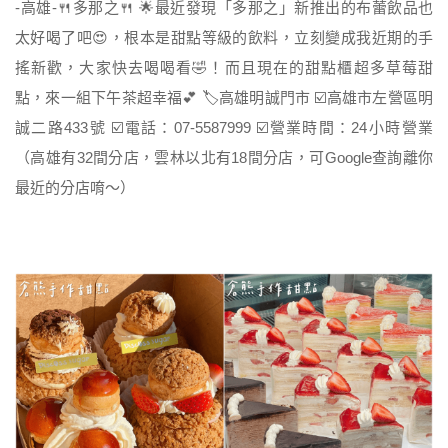
-高雄-🍴多那之🍴 🌟最近發現「多那之」新推出的布蕾飲品也
太好喝了吧😍，根本是甜點等級的飲料，立刻變成我近期的手
搖新歡，大家快去喝喝看🤣！而且現在的甜點櫃超多草莓甜
點，來一組下午茶超幸福💕 🏷高雄明誠門市 ☑️高雄市左營區明
誠二路433號 ☑️電話：07-5587999 ☑️營業時間：24小時營業
（高雄有32間分店，雲林以北有18間分店，可Google查詢離你
最近的分店唷～）