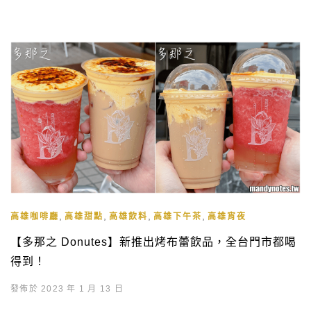
,
,
,
,
高雄咖啡廳
高雄甜點
高雄飲料
高雄下午茶
高雄宵夜
【多那之 Donutes】新推出烤布蕾飲品，全台門市都喝
得到！
發佈於 2023 年 1 月 13 日