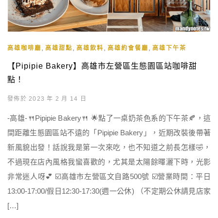
,
,
,
,
高雄咖啡廳
高雄甜點
高雄飲料
高雄約會餐廳
高雄下午茶
【Pipipie Bakery】高雄市左營區生態園區站咖啡甜
點！
發佈於 2023 年 2 月 14 日
-高雄-🍴Pipipie Bakery🍴 🌟點了一桌奶茶色系的下午茶🍂，這
間距離生態園區站不遠的「Pipipie Bakery」，近期改裝後帶著
新風貌出發！話說我是第一次來吃，也不知道之前長怎樣🤣，
不過現在店內風格我蠻喜歡的，尤其是太陽餘暉灑下時，光影
非常迷人呀💕 ☑️高雄市左營區文自路500號 ☑️營業時間：平日
13:00-17:00/假日12:30-17:30(週一公休) （不定期公休請見店家
[…]