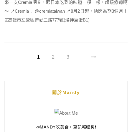
來一支Cremia吧🍦，跟日本吃到的味道一模一樣，超級療癒啊
～ 📍Cremia： @cremiataiwan 📍8月2日起，快閃為期3個月！
☑️高雄市左營區博愛二路777號(漢神巨蛋B1)
1
2
3
關於Mandy
📣MANDY吃美食，筆記報哩災❗️