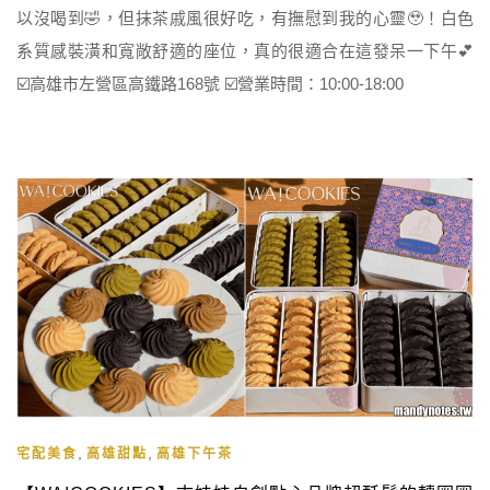
以沒喝到🤣，但抹茶戚風很好吃，有撫慰到我的心靈🥹！白色
系質感裝潢和寬敞舒適的座位，真的很適合在這發呆一下午💕
☑️高雄市左營區高鐵路168號 ☑️營業時間：10:00-18:00
,
,
宅配美食
高雄甜點
高雄下午茶