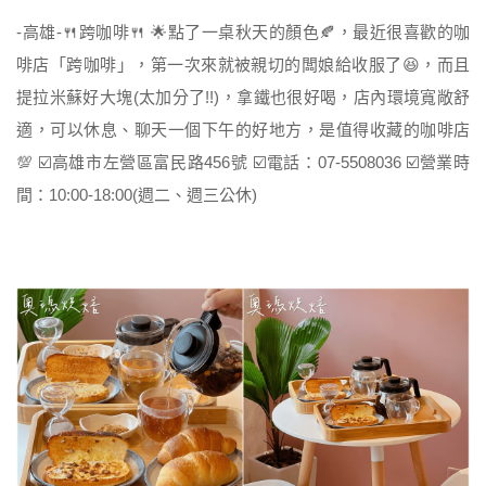
-高雄-🍴跨咖啡🍴 🌟點了一桌秋天的顏色🍂，最近很喜歡的咖
啡店「跨咖啡」，第一次來就被親切的闆娘給收服了😆，而且
提拉米蘇好大塊(太加分了!!)，拿鐵也很好喝，店內環境寬敞舒
適，可以休息、聊天一個下午的好地方，是值得收藏的咖啡店
💯 ☑️高雄市左營區富民路456號 ☑️電話：07-5508036 ☑️營業時
間：10:00-18:00(週二、週三公休)