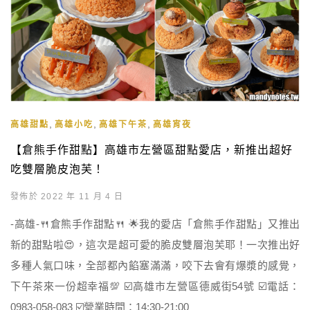
,
,
,
高雄甜點
高雄小吃
高雄下午茶
高雄宵夜
【倉熊手作甜點】高雄市左營區甜點愛店，新推出超好
吃雙層脆皮泡芙！
發佈於 2022 年 11 月 4 日
-高雄-🍴倉熊手作甜點🍴 🌟我的愛店「倉熊手作甜點」又推出
新的甜點啦😍，這次是超可愛的脆皮雙層泡芙耶！一次推出好
多種人氣口味，全部都內餡塞滿滿，咬下去會有爆漿的感覺，
下午茶來一份超幸福💯 ☑️高雄市左營區德威街54號 ☑️電話：
0983-058-083 ☑️營業時間：14:30-21:00