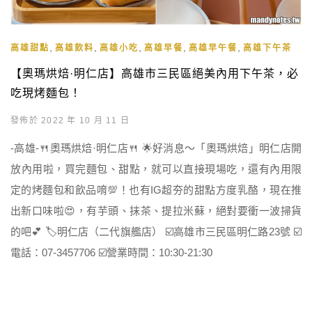
,
,
,
,
,
高雄甜點
高雄飲料
高雄小吃
高雄早餐
高雄早午餐
高雄下午茶
【奧瑪烘焙·明仁店】高雄市三民區絕美內用下午茶，必
吃現烤麵包！
發佈於 2022 年 10 月 11 日
-高雄-🍴奧瑪烘焙·明仁店🍴 🌟好消息～「奧瑪烘焙」明仁店開
放內用啦，買完麵包、甜點，就可以直接現場吃，還有內用限
定的烤麵包和飲品唷💯！也有IG超夯的甜點方度乳酪，現在推
出新口味啦😍，有芋頭、抹茶、提拉米蘇，絕對要衝一波掃貨
的吧💕 🏷明仁店（二代旗艦店） ☑️高雄市三民區明仁路23號 ☑️
電話：07-3457706 ☑️營業時間：10:30-21:30