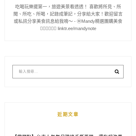
吃喝玩樂擺第一，旅遊美景看透透！ 喜歡將所見、所
聞、所吃、所喝，記錄成筆記，分享給大家！歡迎留言
或私訊分享美食訊息給我唷～ - Ⓜ️Mandy精選團購美食
👇🏻👇🏻👇🏻 linktr.ee/mandynote
近期文章