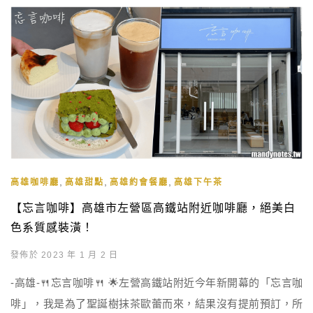
,
,
,
高雄咖啡廳
高雄甜點
高雄約會餐廳
高雄下午茶
【忘言咖啡】高雄市左營區高鐵站附近咖啡廳，絕美白
色系質感裝潢！
發佈於 2023 年 1 月 2 日
-高雄-🍴忘言咖啡🍴 🌟左營高鐵站附近今年新開幕的「忘言咖
啡」，我是為了聖誕樹抹茶歐蕾而來，結果沒有提前預訂，所