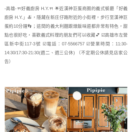
-高雄-🍴好義廚房 H.Y.🍴 🌟近漢神巨蛋商圈的義式餐廳「好義
廚房 H.Y.」🍝，隱藏在新庄仔路附近的小街裡，步行至漢神巨
蛋約10分鐘👣；這間的義大利麵跟燉飯味道都非常有特色，甜
點也很好吃，喜歡義式料理的朋友們可以收藏💕 ☑️高雄市左營
區新中街117-3號 ☑️電話：07-5566757 ☑️營業時間：11:30-
14:30/17:30-21:30(週二、週三公休) （不定期公休請見店家公
告）