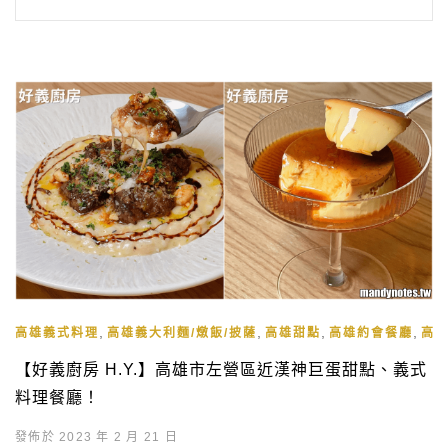
,
,
,
,
高雄義式料理
高雄義大利麵/燉飯/披薩
高雄甜點
高雄約會餐廳
高
【好義廚房 H.Y.】高雄市左營區近漢神巨蛋甜點、義式
料理餐廳！
發佈於 2023 年 2 月 21 日