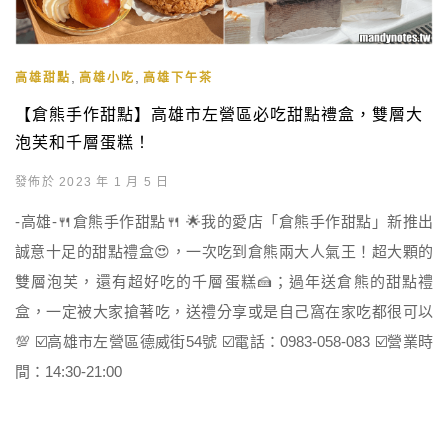
,
,
高雄甜點
高雄小吃
高雄下午茶
【倉熊手作甜點】高雄市左營區必吃甜點禮盒，雙層大
泡芙和千層蛋糕！
發佈於 2023 年 1 月 5 日
-高雄-🍴倉熊手作甜點🍴 🌟我的愛店「倉熊手作甜點」新推出
誠意十足的甜點禮盒😍，一次吃到倉熊兩大人氣王！超大顆的
雙層泡芙，還有超好吃的千層蛋糕🍰；過年送倉熊的甜點禮
盒，一定被大家搶著吃，送禮分享或是自己窩在家吃都很可以
💯 ☑️高雄市左營區德威街54號 ☑️電話：0983-058-083 ☑️營業時
間：14:30-21:00