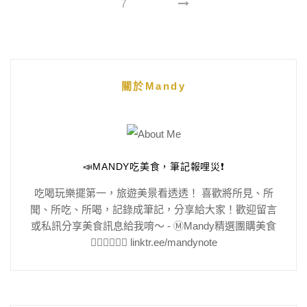
7
關於Mandy
📣MANDY吃美食，筆記報哩災❗️
吃喝玩樂擺第一，旅遊美景看透透！ 喜歡將所見、所
聞、所吃、所喝，記錄成筆記，分享給大家！歡迎留言
或私訊分享美食訊息給我唷～ - Ⓜ️Mandy精選團購美食
👇🏻👇🏻👇🏻 linktr.ee/mandynote