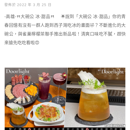
發佈於 2022 年 3 月 25 日
-高雄-🍴大碗公 冰·甜品🍴 🌟說到「大碗公 冰·甜品」你的青
春回憶有沒有一群人跑到西子灣吃冰的畫面🤣？不斷進化的大
碗公，與雀巢檸檬茶聯手推出新品啦！清爽口味吃不膩，趕快
來搶先吃吃看啦😍