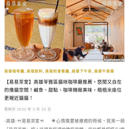
,
,
,
,
高雄咖啡廳
高雄飲料
高雄約會餐廳
高雄下午茶
高雄午晚餐
【易易茶室】高雄苓雅區貓咪咖啡廳推薦，悠閒又自在
的擼貓空間！鹹食、甜點、咖啡精緻美味，榻榻米座位
更親近貓貓！
發佈於 2022 年 3 月 10 日
-高雄-🍴易易茶室🍴 🌟心情需要被療癒的時候，就來一趟