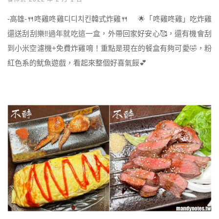
-高雄-🍴咚雞咚雞디디치킨韓式炸雞🍴 🌟「咚雞咚雞」吃炸雞
還送刮刮樂‼️過年就吃這一盒，外帶回家好安心🥰，還有機會刮
到小米空濾機+免費炸雞唷！重點是現在的餐盒有夠可愛🤣，粉
紅色系的魷魚遊戲，看起來整個好喜氣餒💕