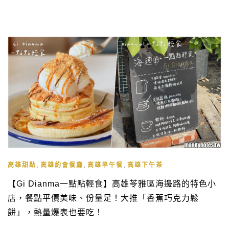
,
,
,
高雄甜點
高雄約會餐廳
高雄早午餐
高雄下午茶
【Gi Dianma一點點輕食】高雄苓雅區海邊路的特色小
店，餐點平價美味、份量足！大推「香蕉巧克力鬆
餅」，熱量爆表也要吃！