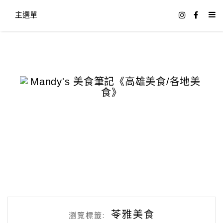
主選單
苓雅美食
瀏覽標籤: