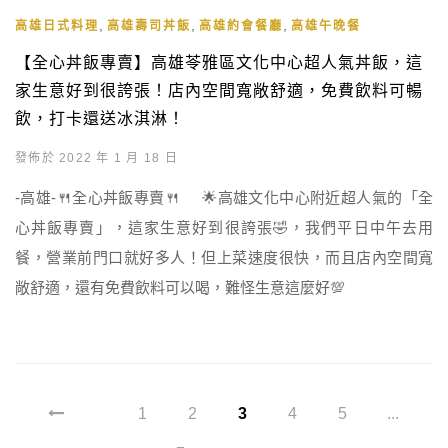
,
,
,
高雄日式料理
高雄壽司丼飯
高雄約會餐廳
高雄午晚餐
【全心丼飯專賣】高雄苓雅區文化中心超人氣丼飯，這
家生意好到很誇張！店內空間寬敞舒適，免費飲料可暢
飲，打卡還送冰淇淋！
發佈於 2022 年 1 月 18 日
-高雄-🍴全心丼飯專賣🍴 🌟高雄文化中心附近超人氣的「全
心丼飯專賣」，這家生意好到很誇張🤣，我們平日中午去用
餐，營業前門口就好多人！但上菜速度很快，而且店內空間寬
敞舒適，還有免費飲料可以喝，難怪生意這麼好💯
1
2
3
4
5
...