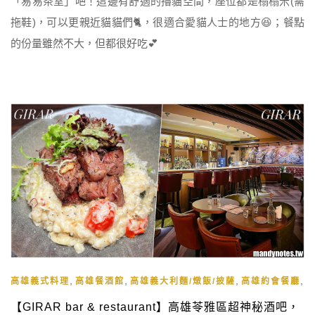
「易易茶室」吧！這邊有舒適的擼貓空間，座位都是榻榻米(需
拖鞋)，可以更親近貓貓們🐈，很適合愛貓人士的地方😆；餐點
的份量雖然不大，但都很好吃💕
,
,
,
,
高雄義式料理
高雄餐酒館
高雄義大利麵/燉飯/披薩
高雄約會餐廳
【GIRAR bar & restaurant】高雄苓雅區超神秘酒吧，