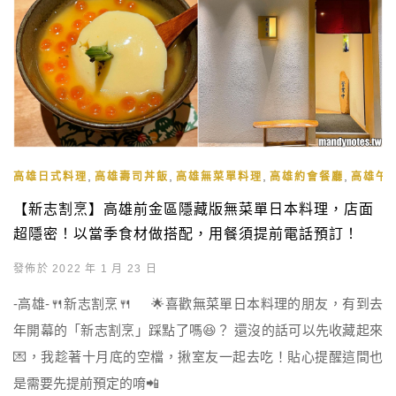
,
,
,
,
高雄日式料理
高雄壽司丼飯
高雄無菜單料理
高雄約會餐廳
高雄午
【新志割烹】高雄前金區隱藏版無菜單日本料理，店面
超隱密！以當季食材做搭配，用餐須提前電話預訂！
發佈於 2022 年 1 月 23 日
-高雄-🍴新志割烹🍴 🌟喜歡無菜單日本料理的朋友，有到去
年開幕的「新志割烹」踩點了嗎😆？ 還沒的話可以先收藏起來
💌，我趁著十月底的空檔，揪室友一起去吃！貼心提醒這間也
是需要先提前預定的唷📲