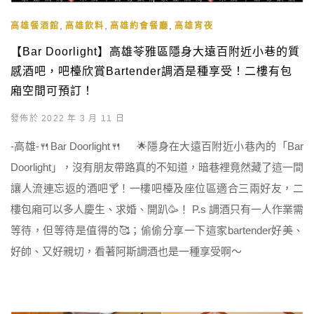
,
,
,
高雄餐酒館
高雄飲料
高雄約會餐廳
高雄宵夜
【Bar Doorlight】高雄苓雅區隱身大遠百附近小巷的質
感酒吧，吧檯欣賞Bartender調酒是種享受！二樓有包
廂空間可預訂！
發佈於 2022 年 3 月 11 日
-高雄-🍴Bar Doorlight🍴 🌟隱身在大遠百附近小巷內的「Bar
Doorlight」，沒有朋友帶路真的不知道，暗巷裡竟然藏了這一間
讓人流連忘返的酒吧🍸！一樓吧檯及座位區適合三兩好友，二
樓包廂可以多人慶生、求婚、開趴🥳！ P.s 調酒只有一人作業需
等待，但等待是值得的🥰；偷偷分享一下這家bartender好美、
好帥、又好親切，看著阿斯調酒也是一種享受啊～