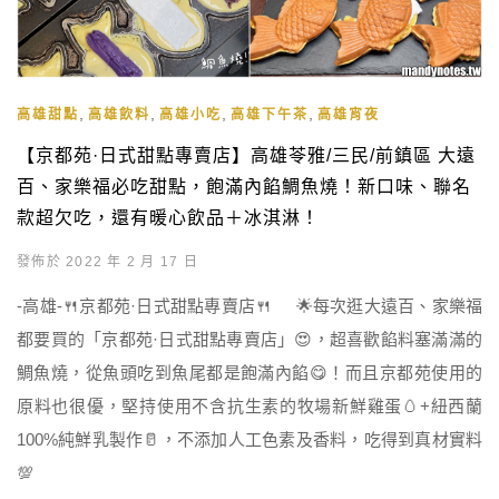
,
,
,
,
高雄甜點
高雄飲料
高雄小吃
高雄下午茶
高雄宵夜
【京都苑·日式甜點專賣店】高雄苓雅/三民/前鎮區 大遠
百、家樂福必吃甜點，飽滿內餡鯛魚燒！新口味、聯名
款超欠吃，還有暖心飲品＋冰淇淋！
發佈於 2022 年 2 月 17 日
-高雄-🍴京都苑·日式甜點專賣店🍴 🌟每次逛大遠百、家樂福
都要買的「京都苑·日式甜點專賣店」😍，超喜歡餡料塞滿滿的
鯛魚燒，從魚頭吃到魚尾都是飽滿內餡😋！而且京都苑使用的
原料也很優，堅持使用不含抗生素的牧場新鮮雞蛋🥚+紐西蘭
100%純鮮乳製作🥛，不添加人工色素及香料，吃得到真材實料
💯