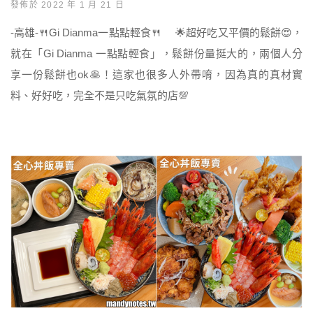
發佈於 2022 年 1 月 21 日
-高雄-🍴Gi Dianma一點點輕食🍴 🌟超好吃又平價的鬆餅😍，
就在「Gi Dianma 一點點輕食」，鬆餅份量挺大的，兩個人分
享一份鬆餅也ok🥞！這家也很多人外帶唷，因為真的真材實
料、好好吃，完全不是只吃氣氛的店💯