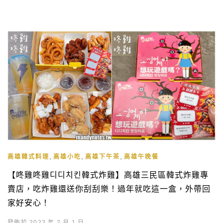
,
,
,
高雄韓式料理
高雄小吃
高雄下午茶
高雄午晚餐
【咚雞咚雞디디치킨韓式炸雞】高雄三民區韓式炸雞專
賣店，吃炸雞還送你刮刮樂！過年就吃這一盒，外帶回
家好安心！
發佈於 2022 年 2 月 1 日