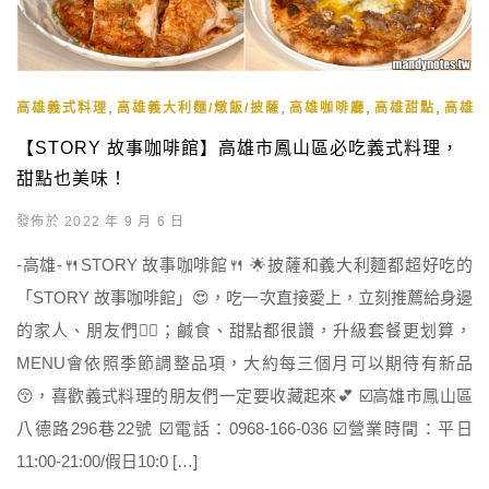
,
,
,
,
高雄義式料理
高雄義大利麵/燉飯/披薩
高雄咖啡廳
高雄甜點
高雄
【STORY 故事咖啡館】高雄市鳳山區必吃義式料理，
甜點也美味！
發佈於 2022 年 9 月 6 日
-高雄-🍴STORY 故事咖啡館🍴 🌟披薩和義大利麵都超好吃的
「STORY 故事咖啡館」😍，吃一次直接愛上，立刻推薦給身邊
的家人、朋友們👍🏻；鹹食、甜點都很讚，升級套餐更划算，
MENU會依照季節調整品項，大約每三個月可以期待有新品
😚，喜歡義式料理的朋友們一定要收藏起來💕 ☑️高雄市鳳山區
八德路296巷22號 ☑️電話：0968-166-036 ☑️營業時間：平日
11:00-21:00/假日10:0 […]