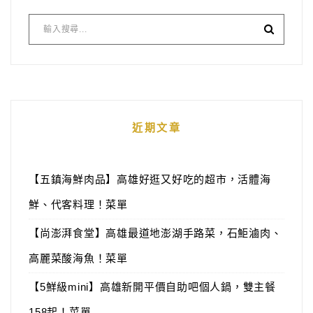
近期文章
【五鎮海鮮肉品】高雄好逛又好吃的超市，活體海
鮮、代客料理！菜單
【尚澎湃食堂】高雄最道地澎湖手路菜，石鮔滷肉、
高麗菜酸海魚！菜單
【5鮮級mini】高雄新開平價自助吧個人鍋，雙主餐
158起！菜單