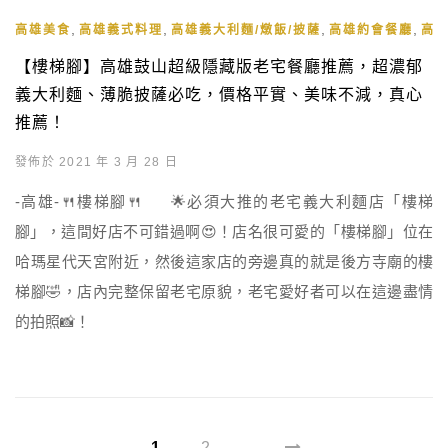
,
,
,
,
高雄美食
高雄義式料理
高雄義大利麵/燉飯/披薩
高雄約會餐廳
高
【樓梯腳】高雄鼓山超級隱藏版老宅餐廳推薦，超濃郁
義大利麵、薄脆披薩必吃，價格平實、美味不減，真心
推薦！
發佈於 2021 年 3 月 28 日
-高雄-🍴樓梯腳🍴 🌟必須大推的老宅義大利麵店「樓梯
腳」，這間好店不可錯過啊😍！店名很可愛的「樓梯腳」位在
哈瑪星代天宮附近，然後這家店的旁邊真的就是後方寺廟的樓
梯腳🤣，店內完整保留老宅原貌，老宅愛好者可以在這邊盡情
的拍照📸！
1
2