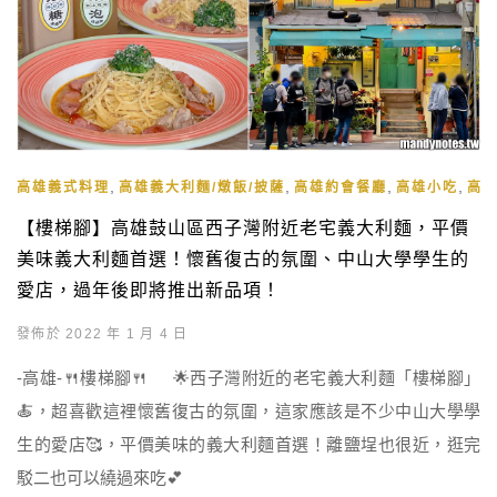
,
,
,
,
高雄義式料理
高雄義大利麵/燉飯/披薩
高雄約會餐廳
高雄小吃
高
【樓梯腳】高雄鼓山區西子灣附近老宅義大利麵，平價
美味義大利麵首選！懷舊復古的氛圍、中山大學學生的
愛店，過年後即將推出新品項！
發佈於 2022 年 1 月 4 日
-高雄-🍴樓梯腳🍴 🌟西子灣附近的老宅義大利麵「樓梯腳」
🍝，超喜歡這裡懷舊復古的氛圍，這家應該是不少中山大學學
生的愛店🥰，平價美味的義大利麵首選！離鹽埕也很近，逛完
駁二也可以繞過來吃💕