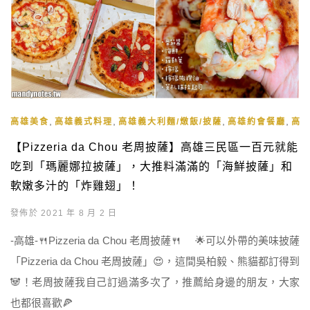
,
,
,
,
高雄美食
高雄義式料理
高雄義大利麵/燉飯/披薩
高雄約會餐廳
高
【Pizzeria da Chou 老周披薩】高雄三民區一百元就能
吃到「瑪麗娜拉披薩」，大推料滿滿的「海鮮披薩」和
軟嫩多汁的「炸雞翅」！
發佈於 2021 年 8 月 2 日
-高雄-🍴Pizzeria da Chou 老周披薩🍴 🌟可以外帶的美味披薩
「Pizzeria da Chou 老周披薩」😍，這間吳柏毅、熊貓都訂得到
🐼！老周披薩我自己訂過滿多次了，推薦給身邊的朋友，大家
也都很喜歡🍕