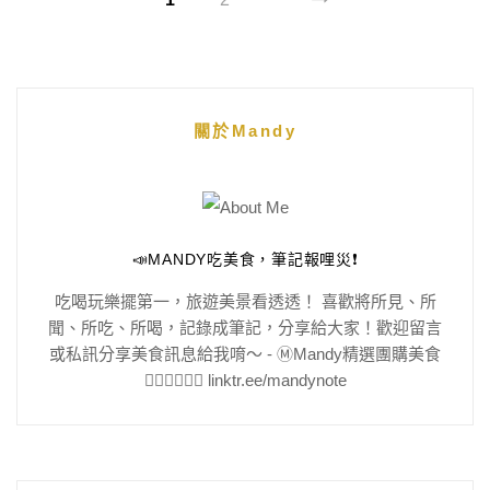
關於Mandy
📣MANDY吃美食，筆記報哩災❗️
吃喝玩樂擺第一，旅遊美景看透透！ 喜歡將所見、所
聞、所吃、所喝，記錄成筆記，分享給大家！歡迎留言
或私訊分享美食訊息給我唷～ - Ⓜ️Mandy精選團購美食
👇🏻👇🏻👇🏻 linktr.ee/mandynote