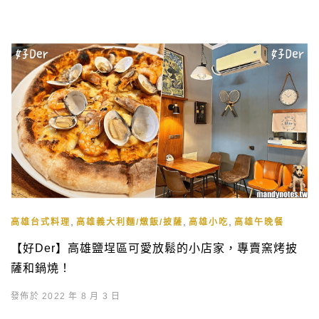
,
,
,
高雄台式料理
高雄義大利麵/燉飯/披薩
高雄小吃
高雄午晚餐
【好Der】高雄鹽埕區可愛放鬆的小店家，專賣窯烤披
薩和鍋燒！
發佈於 2022 年 8 月 3 日