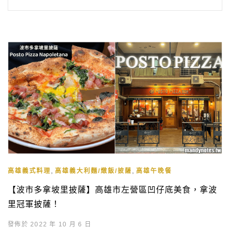
,
,
高雄義式料理
高雄義大利麵/燉飯/披薩
高雄午晚餐
【波市多拿坡里披薩】高雄市左營區凹仔底美食，拿波
里冠軍披薩！
發佈於 2022 年 10 月 6 日