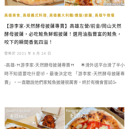
,
,
,
高雄美食
高雄義式料理
高雄義大利麵/燉飯/披薩
高雄午晚餐
【游李家-天然酵母披薩專賣】高雄左營/前金/岡山天然
酵母披薩，必吃鮭魚鮮蝦披薩！選用油脂豐富的鮭魚，
咬下的瞬間香氣四溢！
發佈於 2021 年 8 月 24 日
-高雄-🍴游李家-天然酵母披薩專賣🍴 🌟滑外送平台滑了半小
時不知道要吃什麼🤣，最後決定吃 「游李家-天然酵母披薩專
賣」，一直聽說他們家鮭魚披薩很厲害，終於有機會嘗試🥳