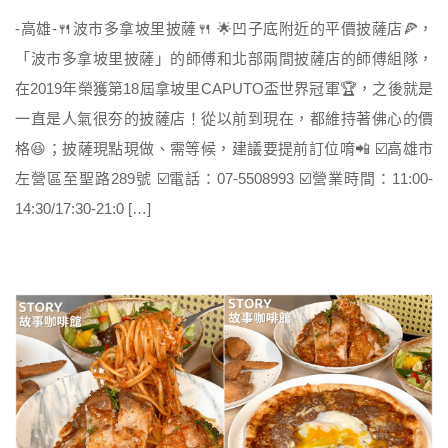
-高雄-🍴波市多拿坡里披薩🍴 🌟凹子底附近的平價披薩店🍕，
「波市多拿坡里披薩」的師傅和北部兩間披薩店的師傅組隊，
在2019年榮獲第18屆拿坡里CAPUTO盃世界冠軍🏆，之後就是
一直是人氣很夯的披薩店！從以前到現在，都維持著佛心的價
格😆；披薩現點現做、需等候，建議要提前訂位唷📲 ☑️高雄市
左營區至聖路289號 ☑️電話：07-5508993 ☑️營業時間：11:00-
14:30/17:30-21:0 […]