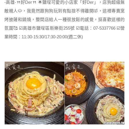
-高雄-🍴好Der🍴 🌟鹽埕可愛的小店家「好Der」，店狗超級無
敵親人🐶，我竟然跟狗狗玩到有點捨不得離開🤣，這裡專賣窯
烤披薩和鍋燒，整間店給人一種很放鬆的感覺，挺喜歡這樣的
氛圍🥰 ☑️高雄市鹽埕區新樂街255號 ☑️電話：07-5337766 ☑️營
業時間：11:30-15:30/17:30-20:00(週二休)