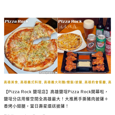
,
,
,
,
高雄美食
高雄義式料理
高雄義大利麵/燉飯/披薩
高雄約會餐廳
高
【Pizza Rock 鹽埕店】高雄鹽埕Pizza Rock開幕啦，
鹽埕分店用餐空間全高雄最大！大推薦手撕豬肉披薩＋
香烤小翅腿，當日壽星還送披薩！