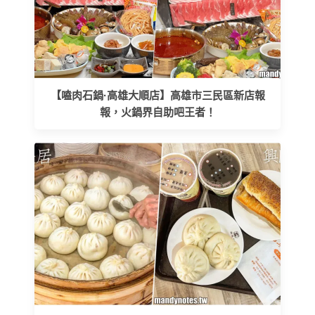
【嗑肉石鍋·高雄大順店】高雄市三民區新店報
報，火鍋界自助吧王者！