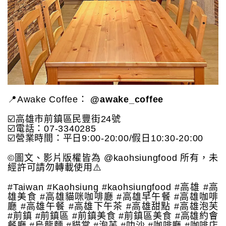
📍Awake Coffee：
@awake_coffee
☑️高雄市前鎮區民豐街24號
☑️電話：07-3340285
☑️營業時間：平日9:00-20:00/假日10:30-20:00
©圖文、影片版權皆為 @kaohsiungfood 所有，未
經許可請勿轉載使用⚠️
#Taiwan #Kaohsiung #kaohsiungfood #高雄 #高
雄美食 #高雄貓咪咖啡廳 #高雄早午餐 #高雄咖啡
廳 #高雄午餐 #高雄下午茶 #高雄甜點 #高雄泡芙
#前鎮 #前鎮區 #前鎮美食 #前鎮區美食 #高雄約會
餐廳 #烏龍麵 #貓掌 #泡芙 #叻沙 #咖啡廳 #咖啡店