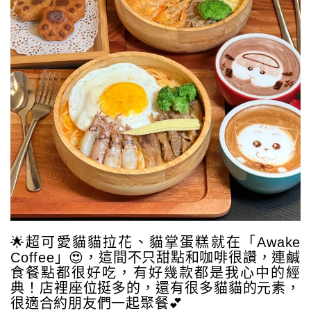
🌟超可愛貓貓拉花、貓掌蛋糕就在「Awake
Coffee」😍，這間不只甜點和咖啡很讚，連鹹
食餐點都很好吃，有好幾款都是我心中的經
典！店裡座位挺多的，還有很多貓貓的元素，
很適合約朋友們一起聚餐💕