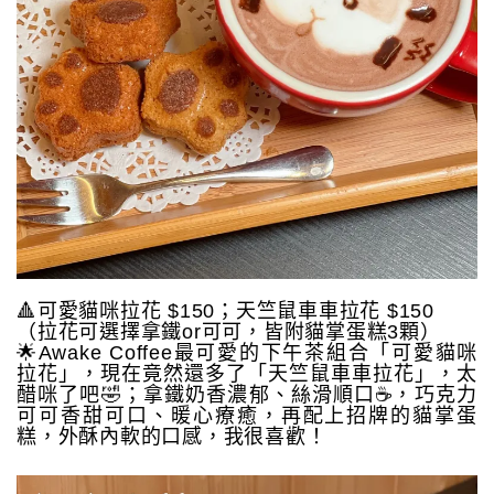
🔺可愛貓咪拉花 $150；天竺鼠車車拉花 $150
（拉花可選擇拿鐵or可可，皆附貓掌蛋糕3顆）
🌟Awake Coffee最可愛的下午茶組合「可愛貓咪
拉花」，現在竟然還多了「天竺鼠車車拉花」，太
醋咪了吧🤣；拿鐵奶香濃郁、絲滑順口☕️，巧克力
可可香甜可口、暖心療癒，再配上招牌的貓掌蛋
糕，外酥內軟的口感，我很喜歡！