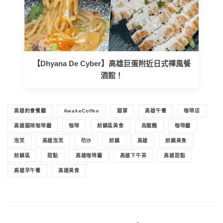
【Dhyana De Cyber】高雄巨蛋附近日式禪風餐
酒館！
高雄約會餐廳
AwakeCoffee
貓掌
高雄午餐
咖啡店
高雄貓咪咖啡廳
咖啡
前鎮區美食
烏龍麵
咖啡廳
泡芙
高雄泡芙
叻沙
前鎮
高雄
前鎮美食
前鎮區
甜點
高雄咖啡廳
高雄下午茶
高雄甜點
高雄早午餐
高雄美食