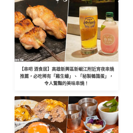
【串吧 酒食居】高雄新興區新崛江附近宵夜串燒
推薦，必吃稀有「雞生蠔」、「秘製鵪鶉蛋」，
令人驚豔的美味串燒！