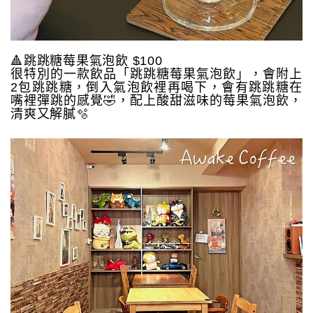
🔺跳跳糖莓果氣泡飲 $100
很特別的一款飲品「跳跳糖莓果氣泡飲」，會附上
2包跳跳糖，倒入氣泡飲裡再喝下，會有跳跳糖在
嘴裡彈跳的感覺🤣，配上酸甜滋味的莓果氣泡飲，
清爽又解膩🫧