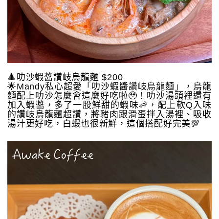
🔺叻沙蝦醬讚岐烏龍麵 $200
🌟Mandy私心超愛「叻沙蝦醬讚岐烏龍麵」，烏龍
麵配上叻沙怎麼會這麼好吃啦🥹！叻沙湯頭裡還有
加入蝦醬，多了一股鮮甜的蝦味🦐，配上軟Q入味
的讚岐烏龍麵超讚，將豬肉跟滑蛋拌入湯裡、吸收
湯汁更好吃，白蝦也很新鮮，這個搭配好完美💯