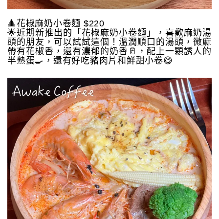
🔺花椒麻奶小卷麵 $220
🌟近期新推出的「花椒麻奶小卷麵」，喜歡麻奶湯
頭的朋友，可以試試這個！溫潤順口的湯頭，微麻
帶有花椒香，還有濃郁的奶香🥛，配上一顆誘人的
半熟蛋🍳，還有好吃豬肉片和鮮甜小卷😋