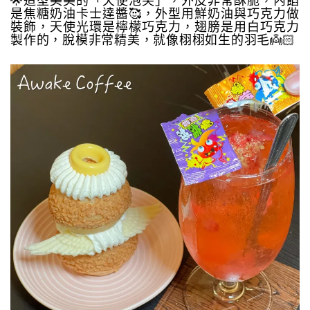
🌟造型美美的「天使泡芙」，外皮非常酥脆，內餡
是焦糖奶油卡士達醬🥰，外型用鮮奶油與巧克力做
裝飾，天使光環是檸檬巧克力，翅膀是用白巧克力
製作的，脫模非常精美，就像栩栩如生的羽毛👼🏻