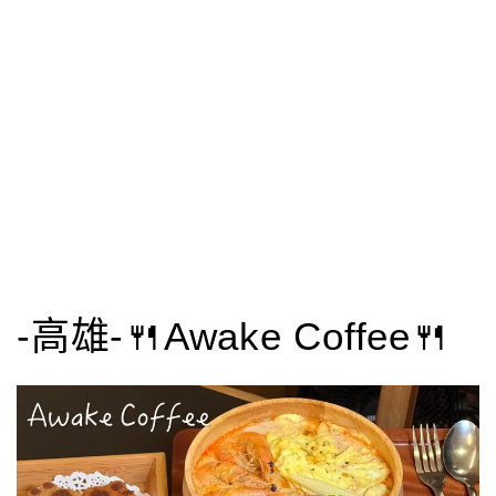
-高雄-🍴Awake Coffee🍴