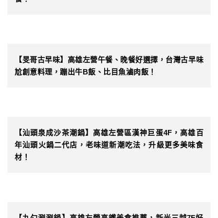
【旻哥古早味】高雄左營午餐、晚餐好選擇，台灣古早味
尬創意料理，蹦出牛B飯、比目魚滷肉飯！
【汕頭泉成沙茶潮鍋】高雄左營區漢神巨蛋4F，高雄百
年汕頭火鍋二代店，老味道新潮吃法，升級更多美味食
材！
【九勺涮涮鍋】高雄左營高鐵美食推薦，新光三越7F好