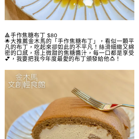
🔺手作焦糖布丁 $80
🌟大推薦金木馬的「手作焦糖布丁」，看似一顆平
凡的布丁，吃起來卻如此的不平凡！絲滑細緻又綿
密的口感，搭上微甜的焦糖醬汁，每一口都是享受
💕，我要把我今年度最愛的布丁頒發給他🍮！