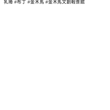
乳捲 #布丁 #金木馬 #金木馬文創輕食館