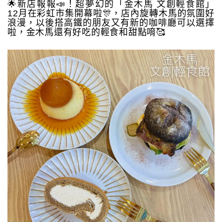
🌟新店報報📣！超夢幻的「金木馬 文創輕食館」
12月在彩虹市集開幕啦🎊，店內旋轉木馬的氛圍好
浪漫，以後搭高鐵的朋友又有新的咖啡廳可以選擇
啦，金木馬還有好吃的輕食和甜點唷🥰