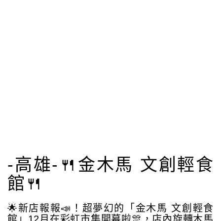
-高雄-🍴金木馬 文創輕食
館🍴
🌟新店報報📣！超夢幻的「金木馬 文創輕食
館」12月在彩虹市集開幕啦🎊，店內旋轉木馬