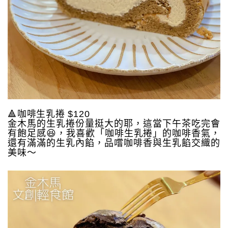
🔺咖啡生乳捲 $120
金木馬的生乳捲份量挺大的耶，這當下午茶吃完會
有飽足感😆，我喜歡「咖啡生乳捲」的咖啡香氣，
還有滿滿的生乳內餡，品嚐咖啡香與生乳餡交織的
美味～