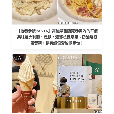
【拾巷參號PASTA】高雄苓雅隱藏巷弄內的平價
美味義大利麵、燉飯，濃郁松露燉飯、奶油培根
蛋黃麵，還有超值套餐滿足你！