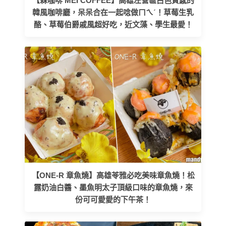
【槑咖啡 MEI COFFEE】高雄左營區白色質感的
韓風咖啡廳，呆呆合在一起唸做ㄇㄟˊ！草莓生乳
酪、草莓伯爵戚風超好吃，近文藻、學生最愛！
【ONE-R 章魚燒】高雄苓雅必吃美味章魚燒！松
露奶油白醬、墨魚明太子頂級口味的章魚燒，來
份可可愛愛的下午茶！