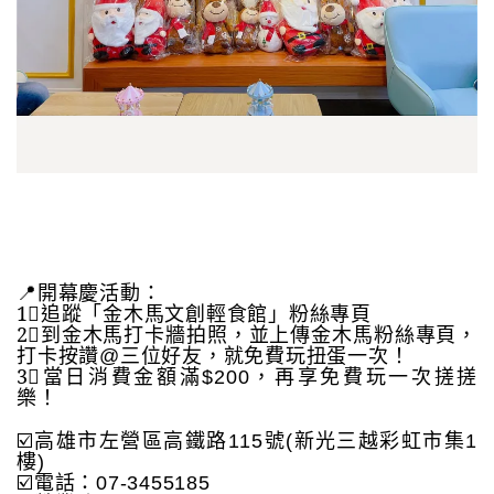
📍開幕慶活動：
1⃣️追蹤「金木馬文創輕食館」粉絲專頁
2⃣️到金木馬打卡牆拍照，並上傳金木馬粉絲專頁，
打卡按讚@三位好友，就免費玩扭蛋一次！
3⃣️當日消費金額滿$200，再享免費玩一次搓搓
樂！
☑️高雄市左營區高鐵路115號(新光三越彩虹市集1
樓)
☑️電話：07-3455185