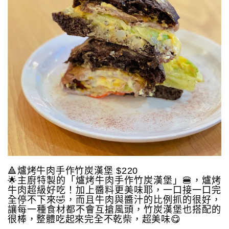
🔺爐烤牛肉手作竹炭漢堡 $220
🌟主廚特製的「爐烤牛肉手作竹炭漢堡」🍔，爐烤
牛肉超級好吃！加上醬料更美味耶，一口接一口完
全停不下來🤣，而且牛肉與醬汁的比例抓的很好，
讓每一種食材都不會互搶風頭，竹炭漢堡也搭配的
很棒，整體吃起來完全不乾柴，超美味😋