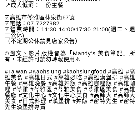
📍成人低消：一份主餐
☑️高雄市苓雅區林泉街67號
☑️電話：07-7227982
☑️營業時間：11:30-14:00/17:30-21:00(週二、週
三公休)
（不定期公休請見店家公告）
©️圖文、影片版權皆為「Mandy’s 美食筆記」所
有，未經許可請勿轉載使用⚠️
#Taiwan #Kaohsiung #kaohsiungfood #高雄 #高
雄美食 #高雄日式 #高雄必吃 #高雄漢堡排 #高雄
午餐 #高雄晚餐 #高雄丼飯 #高雄咖哩飯 #高雄咖
哩 #苓雅 #苓雅區 #苓雅美食 #苓雅區美食 #高雄
餐廳 #文化中心 #文化中心美食 #高師大 #高師大
美食 #日式料理 #漢堡排 #丼飯 #密特先生 #密特
先生漢堡排專賣