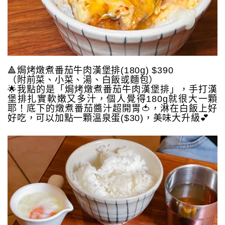
🔺焗烤燉煮番茄牛肉漢堡排(180g) $390
（附前菜、小菜、湯、白飯或麵包）
🌟我點的是「焗烤燉煮番茄牛肉漢堡排」，手打漢
堡排扎實軟嫩又多汁，個人覺得180g就很大一顆
耶！底下的燉煮番茄醬汁超開胃🍅，淋在白飯上好
好吃，可以加點一顆溫泉蛋($30)，美味大升級💕