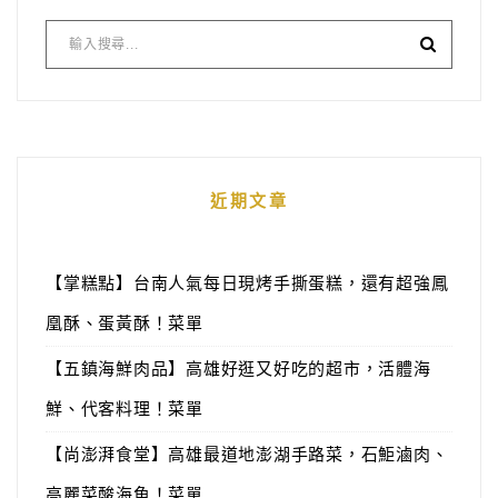
近期文章
【掌糕點】台南人氣每日現烤手撕蛋糕，還有超強鳳
凰酥、蛋黃酥！菜單
【五鎮海鮮肉品】高雄好逛又好吃的超市，活體海
鮮、代客料理！菜單
【尚澎湃食堂】高雄最道地澎湖手路菜，石鮔滷肉、
高麗菜酸海魚！菜單