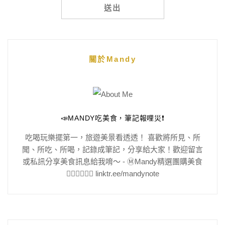
Alternative:
關於Mandy
📣MANDY吃美食，筆記報哩災❗️
吃喝玩樂擺第一，旅遊美景看透透！ 喜歡將所見、所
聞、所吃、所喝，記錄成筆記，分享給大家！歡迎留言
或私訊分享美食訊息給我唷～ - Ⓜ️Mandy精選團購美食
👇🏻👇🏻👇🏻 linktr.ee/mandynote