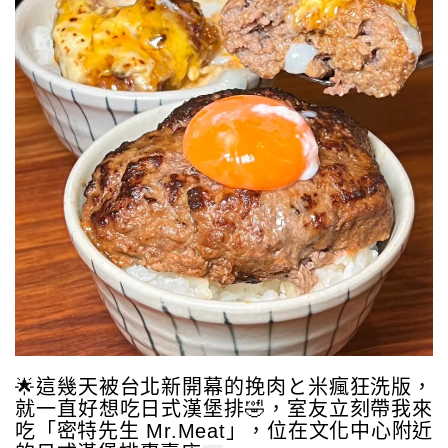
🌟
這幾天被台北新開幕的挽肉と米瘋狂洗版，
就一直好想吃日式漢堡排
🤣
，室友立刻帶我來
吃「密特先生 Mr.Meat」，位在文化中心附近