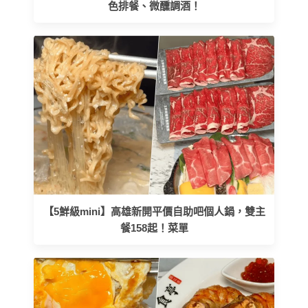
色排餐、微醺調酒！
【5鮮級mini】高雄新開平價自助吧個人鍋，雙主
餐158起！菜單