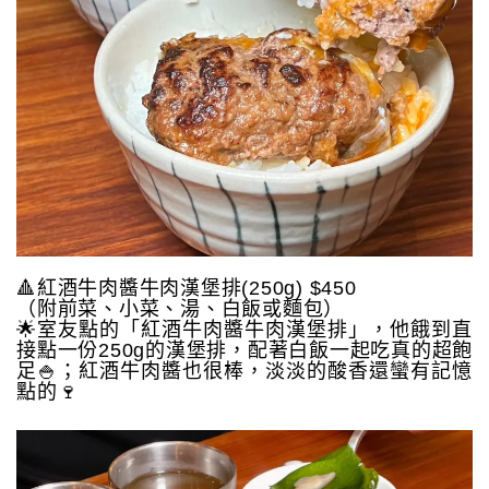
🔺紅酒牛肉醬牛肉漢堡排(250g) $450
（附前菜、小菜、湯、白飯或麵包）
🌟室友點的「紅酒牛肉醬牛肉漢堡排」，他餓到直
接點一份250g的漢堡排，配著白飯一起吃真的超飽
足🍚；紅酒牛肉醬也很棒，淡淡的酸香還蠻有記憶
點的🍷