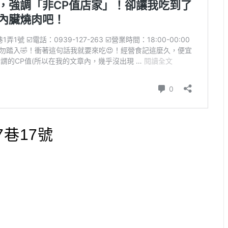
7巷17號