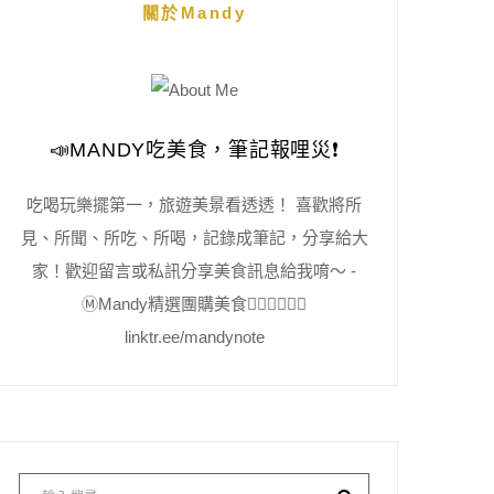
關於Mandy
📣MANDY吃美食，筆記報哩災❗️
吃喝玩樂擺第一，旅遊美景看透透！ 喜歡將所
見、所聞、所吃、所喝，記錄成筆記，分享給大
家！歡迎留言或私訊分享美食訊息給我唷～ -
Ⓜ️Mandy精選團購美食👇🏻👇🏻👇🏻
linktr.ee/mandynote