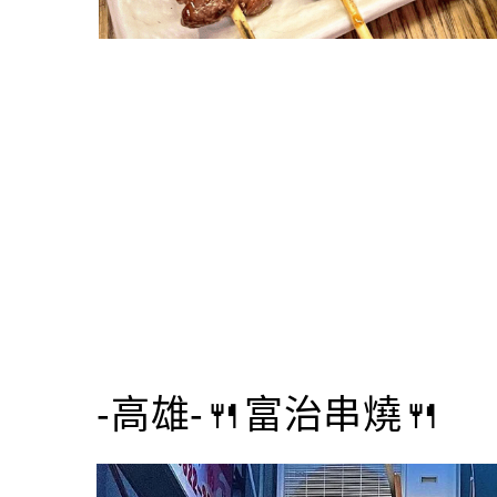
-高雄-🍴富治串燒🍴