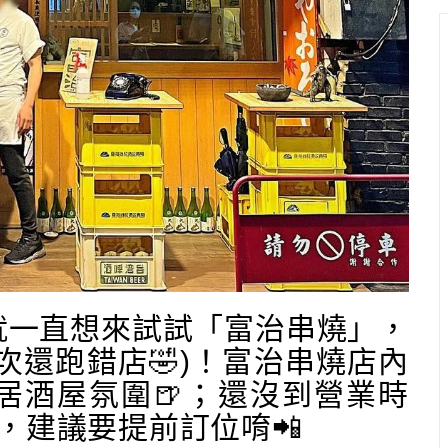
就一直想來試試「富治串燒」，
次還跑錯店🤣)！富治串燒店內
居酒屋氛圍🍺；還沒到營業時
，建議要提前訂位唷📲