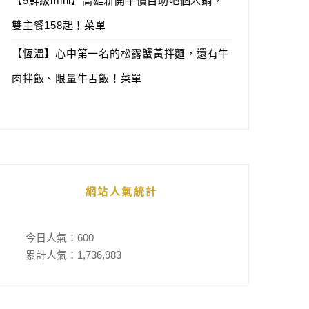
【5鮮級mini】高雄新開平價自助吧個人鍋，
雙主餐158起！菜單
【恆溫】心中第一名的松露蟹黃拌麵，還有牛
肉拌飯、限量牛舌飯！菜單
網站人氣統計
今日人氣：
600
累計人氣：
1,736,983