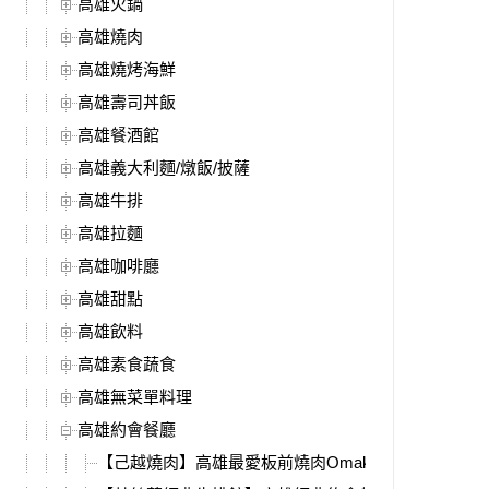
高雄火鍋
高雄燒肉
高雄燒烤海鮮
高雄壽司丼飯
高雄餐酒館
高雄義大利麵/燉飯/披薩
高雄牛排
高雄拉麵
高雄咖啡廳
高雄甜點
高雄飲料
高雄素食蔬食
高雄無菜單料理
高雄約會餐廳
【己越燒肉】高雄最愛板前燒肉Omakase，全新燒肉