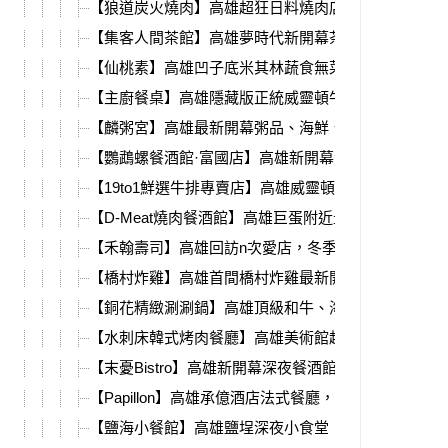
【狼道炭火燒肉】高雄超狂日料燒肉店，頂級食材、
【集客人間茶館】高雄夢時代新開幕茶館，餐點豐富
【仙桃素】高雄凹子底米其林蔬食無菜單料理，頂級
【主廚餐桌】高雄隱藏版正統威靈頓牛排，歐式無菜
【麟粥宮】高雄最新開幕粥品、海鮮、熱炒，超頂級
【鸚鵡螺餐酒館·富國店】高雄新開幕潛水艇餐酒館，
【19to1鮮選牛排專賣店】高雄威靈頓牛排，蛇年活動
【D-Meat燒肉餐酒館】高雄巨蛋附近最新開幕燒肉店
【禾翰壽司】高雄回訪n次愛店，冬季新推出鴨胸雞白
【橋村炸雞】高雄首間橋村炸雞最新開幕，夢時代限
【銅花精緻涮涮鍋】高雄頂級和牛、海鮮火鍋，除夕
【水刺床韓式烤肉餐廳】高雄美術館超強韓式燒肉，
【末憂Bistro】高雄新開幕深夜餐酒館，12月聖誕限
【Papillon】高雄承億酒店法式餐廳，最新冬季限定餐
【鹽海小餐館】高雄鹽埕深夜小食堂，必吃蟹肉蛋湯