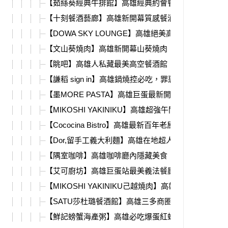
【茹絲葵經典牛排館】高雄經典約會餐廳，甜點必吃
【十刻餐酒藝廊】高雄新開幕質感餐酒館，必吃超強
【DOWA SKY LOUNGE】高雄絕美高空夜景餐酒館
【文山葵燒肉】高雄新開幕山葵燒肉，銷魂蒜蝦飯、
【眺吧】高雄人私藏最美高空餐酒館，就在中央公園
【謙稻 sign in】高雄鍋燒控必吃，罪惡花生巧克力脆
【墨MORE PASTA】高雄巨蛋最新開幕，超濃郁蝦醬
【MIKOSHI YAKINIKU】高雄超強午間燒肉定食！菜
【Cococina Bistro】高雄最新百年老屋餐酒館！菜單
【Dor,留手工義大利麵】高雄在地超人氣手工義大利
【隅室咖啡】高雄咖啡廳內隱藏美食，義大利麵、晚
【艾可廚坊】高雄巨蛋站最美義法餐廳，隱身帕可麗
【MIKOSHI YAKINIKU己越燒肉】高雄必吃頂級燒肉Om
【SATU莎杜璐餐酒館】高雄三多商圈隱藏餐廳，獨家
【鮮記螃蟹海產粥】高雄必吃爆蛋紅蟳海鮮粥，海膽