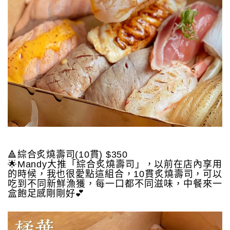
🔺綜合炙燒壽司(10貫) $350
🌟Mandy大推「綜合炙燒壽司」，以前在店內享用
的時候，我也很愛點這組合，10貫炙燒壽司，可以
吃到不同新鮮漁獲，每一口都不同滋味，中餐來一
盒飽足感剛剛好💕