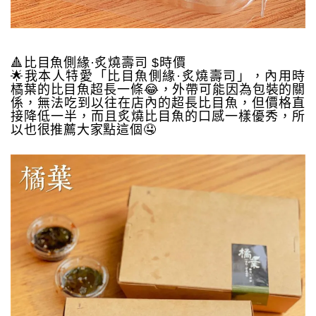
🔺比目魚側緣·炙燒壽司 $時價
🌟我本人特愛「比目魚側緣·炙燒壽司」，內用時
橘葉的比目魚超長一條😂，外帶可能因為包裝的關
係，無法吃到以往在店內的超長比目魚，但價格直
接降低一半，而且炙燒比目魚的口感一樣優秀，所
以也很推薦大家點這個🤤