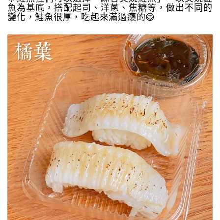
魚為基底，搭配起司、洋蔥、焦糖等，做出不同的
變化，鮭魚很厚，吃起來滿過癮的😋