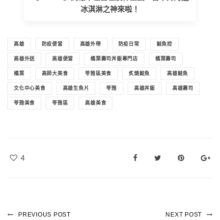
冰淇淋之神來啦！
高雄
防疫便當
高雄外帶
防疫日常
鮭魚控
高雄外送
高雄便當
橘葉壽司丼飯專門店
橘葉壽司
橘葉
高師大美食
苓雅區美食
炙燒鮭魚
高雄鮭魚
文化中心美食
高雄生魚片
苓雅
高雄丼飯
高雄壽司
苓雅美食
苓雅區
高雄美食
4
PREVIOUS POST
NEXT POST