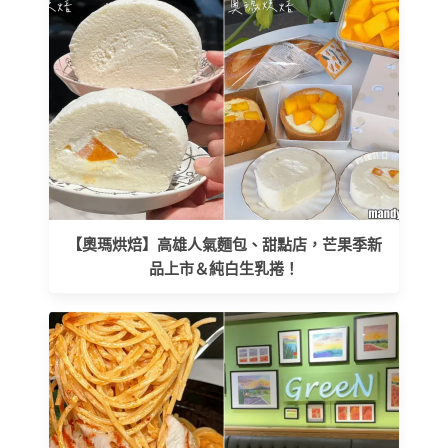
【奧瑪烘焙】高雄人氣麵包、甜點店，芒果季新
品上市＆純白生乳捲！