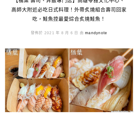
【橘葉 壽司、丼飯專門店】高雄苓雅文化中心、
高師大附近必吃日式料理！外帶炙燒組合壽司回家
吃，鮭魚控最愛綜合炙燒鮭魚！
發佈於 2021 年 8 月 6 日 由
mandynote