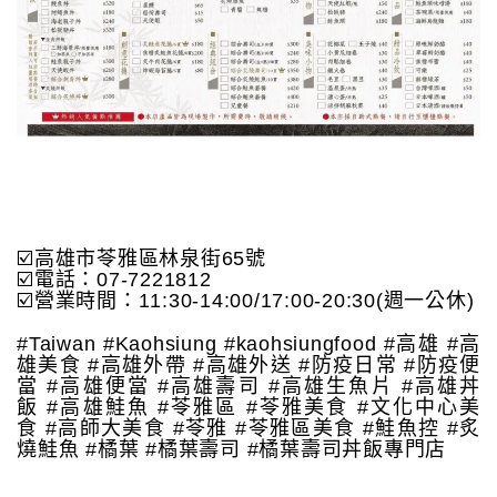
☑️高雄市苓雅區林泉街65號
☑️電話：07-7221812
☑️營業時間：11:30-14:00/17:00-20:30(週一公休)
#Taiwan #Kaohsiung #kaohsiungfood #高雄 #高
雄美食 #高雄外帶 #高雄外送 #防疫日常 #防疫便
當 #高雄便當 #高雄壽司 #高雄生魚片 #高雄丼
飯 #高雄鮭魚 #苓雅區 #苓雅美食 #文化中心美
食 #高師大美食 #苓雅 #苓雅區美食 #鮭魚控 #炙
燒鮭魚 #橘葉 #橘葉壽司 #橘葉壽司丼飯專門店