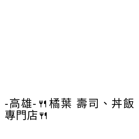
-高雄-🍴橘葉 壽司、丼飯
專門店🍴