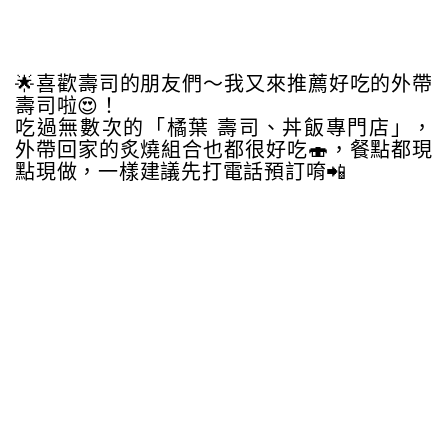
🌟喜歡壽司的朋友們～我又來推薦好吃的外帶
壽司啦😍！
吃過無數次的「橘葉 壽司、丼飯專門店」，
外帶回家的炙燒組合也都很好吃🍣，餐點都現
點現做，一樣建議先打電話預訂唷📲