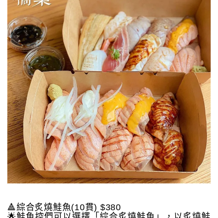
🔺綜合炙燒鮭魚(10貫) $380
🌟鮭魚控們可以選擇「綜合炙燒鮭魚」，以炙燒鮭