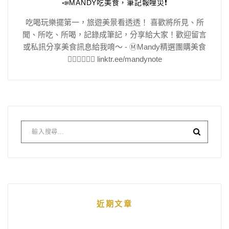
📣MANDY吃美食，筆記報哩災❗️
吃喝玩樂擺第一，旅遊美景看透透！ 喜歡將所見、所
聞、所吃、所喝，記錄成筆記，分享給大家！歡迎留言
或私訊分享美食訊息給我唷～ - Ⓜ️Mandy精選團購美食
👇🏻👇🏻👇🏻 linktr.ee/mandynote
近期文章